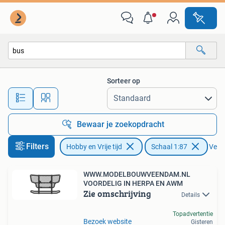
Modelauto's | 1:87
Sorteer op
Alle afstanden…
Bewaar je zoekopdracht
Filters
Hobby en Vrije tijd
Schaal 1:87
Verwi
WWW.MODELBOUWVEENDAM.NL
VOORDELIG IN HERPA EN AWM
Zie omschrijving
Details
Topadvertentie
Bezoek website
Gisteren