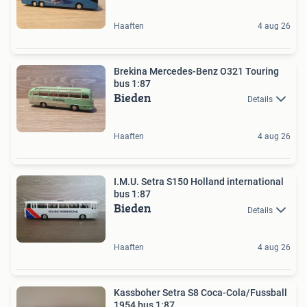
Haaften
4 aug 26
Brekina Mercedes-Benz O321 Touring
bus 1:87
Bieden
Details
Haaften
4 aug 26
I.M.U. Setra S150 Holland international
bus 1:87
Bieden
Details
Haaften
4 aug 26
Kassboher Setra S8 Coca-Cola/Fussball
1954 bus 1:87