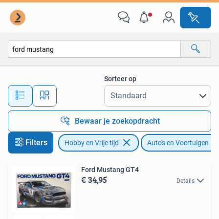
Modelbouw | Auto's en Voertuigen
Sorteer op
Alle afstanden…
Bewaar je zoekopdracht
Filters
Hobby en Vrije tijd
Auto's en Voertuigen
Ford Mustang GT4
€ 34,95
Details