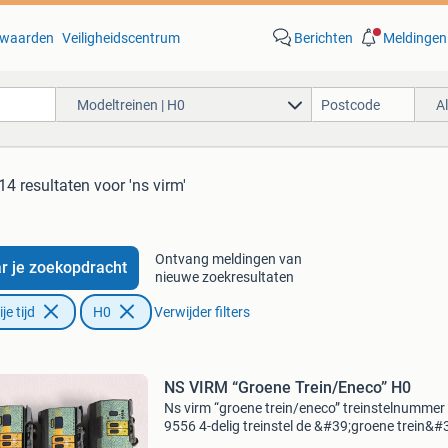
waarden
Veiligheidscentrum
Berichten
Meldingen
Modeltreinen | H0
A
14 resultaten
voor 'ns virm'
Ontvang meldingen van
r je zoekopdracht
nieuwe zoekresultaten
e tijd
H0
Verwijder filters
NS VIRM “Groene Trein/Eneco” H0
Ns virm “groene trein/eneco” treinstelnummer
9556 4-delig treinstel de &#39;groene trein&#
was een iconisch dubbeldeks treinstel (virm-