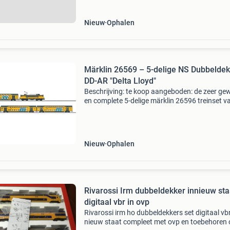
Nieuw
Ophalen
Märklin 26569 – 5-delige NS Dubbeldek
DD-AR "Delta Lloyd"
Beschrijving: te koop aangeboden: de zeer gew
en complete 5-delige märklin 26596 treinset v
nederlandse spoorwegen (ns). Het betreft de
dubbeldekkerstram (dd-ar) met de bekende de
lloyd re
Nieuw
Ophalen
Rivarossi Irm dubbeldekker innieuw sta
digitaal vbr in ovp
Rivarossi irm ho dubbeldekkers set digitaal vbr
nieuw staat compleet met ovp en toebehoren 