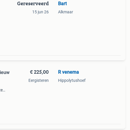
Gereserveerd
Bart
15 jun 26
Alkmaar
 is
€ 225,00
R venema
nieuw
Eergisteren
Hippolytushoef
ze
t en