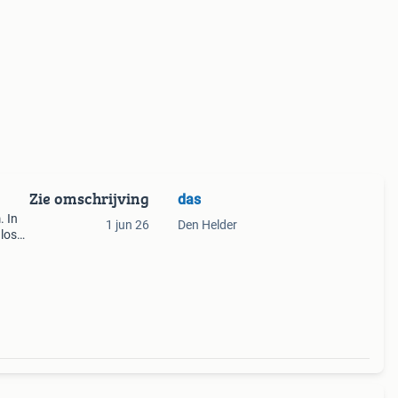
Zie omschrijving
das
. In
1 jun 26
Den Helder
 losse
het is