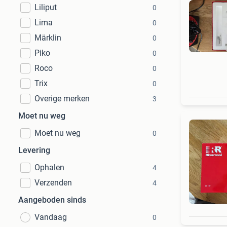
Liliput
0
Lima
0
Märklin
0
Piko
0
Roco
0
Trix
0
Overige merken
3
Moet nu weg
Moet nu weg
0
Levering
Ophalen
4
Verzenden
4
Aangeboden sinds
Vandaag
0