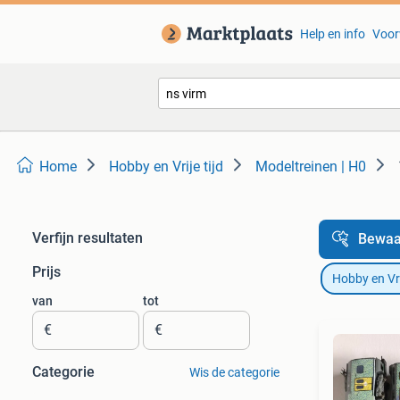
Help en info
Voor
Home
Hobby en Vrije tijd
Modeltreinen | H0
Verfijn resultaten
Bewaa
Prijs
Hobby en Vrij
van
tot
€
€
Categorie
Wis de categorie