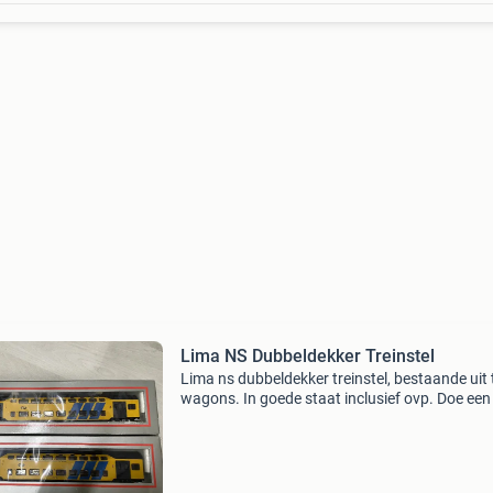
Lima NS Dubbeldekker Treinstel
Lima ns dubbeldekker treinstel, bestaande uit
wagons. In goede staat inclusief ovp. Doe een
bod. Ophalen of verzenden op kosten en risico
koper. Kijk ook naar mijn andere advertenties!