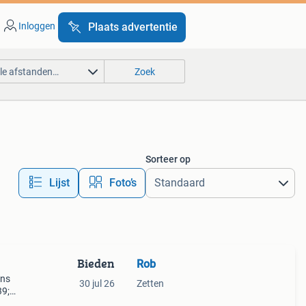
Inloggen
Plaats advertentie
lle afstanden…
Zoek
Sorteer op
Lijst
Foto’s
Bieden
Rob
 ns
30 jul 26
Zetten
39;