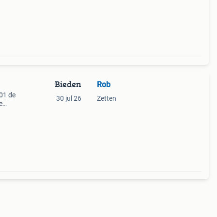
Bieden
Rob
701 de
30 jul 26
Zetten
e
ns
 rijtu