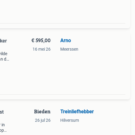
€ 595,00
Arno
ker
16 mei 26
Meerssen
ilde
an de
lta
Bieden
Treinliefhebber
st
26 jul 26
Hilversum
 in
op