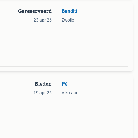
Gereserveerd
Banditt
23 apr 26
Zwolle
Bieden
Pé
19 apr 26
Alkmaar