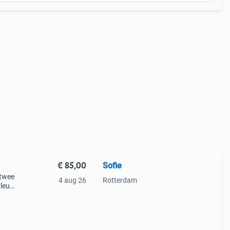
€ 85,00
Sofie
 twee
4 aug 26
Rotterdam
 leuk