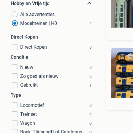
Hobby en Vrije tijd
Alle advertenties
Modeltreinen | H0
4
Direct Kopen
Direct Kopen
0
Conditie
Nieuw
0
Zo goed als nieuw
3
Gebruikt
1
Type
Locomotief
0
Treinset
4
Wagon
0
Boek, Tijdschrift of Catalogus
0