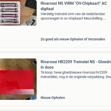
Rivarossi NS VIRM "OV-Chipkaart" AC
digitaal
Vierdelig treinstel virm van de nederlandse
spoorwegen in ov-chipkaart kleurstelling.
Uitstekende staat, compleet met originele
verpakking en reserveonderdelen. Het treinstel
getest en goed werkend
Zo goed als nieuw
Ophalen of Verzenden
Rivarossi HR2209 Treinstel NS - Gloed
in doos
Te koop: twee gloednieuwe rivarossi hr2209
treinstellen, nog in de originele verpakking. De
modellen zijn perfect voor de verzamelaar of
liefhebber van modeltreinen. Ze zijn ongebruik
in perfect
Nieuw
Ophalen