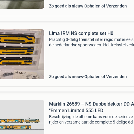
Zo goed als nieuw
Ophalen of Verzenden
Lima IRM NS complete set H0
Prachtig 3-delig treinstel inter regio materieel
de nederlandse spoorwegen. Het treinstel verk
in een nieuwstaat originele verpakking met ve
losse onderdelen en beschrijving. Heeft bij m
Zo goed als nieuw
Ophalen of Verzenden
Märklin 26589 – NS Dubbeldekker DD-
"Emmen"Limited 555 LED
Beschrijving: de ultieme kans voor de serieuze 
rijder en verzamelaar: de complete 5-delige dd
stoptreinstam van de nederlandse spoorwege
de klassieke geel-blauwe uitvoering. Dit betreft