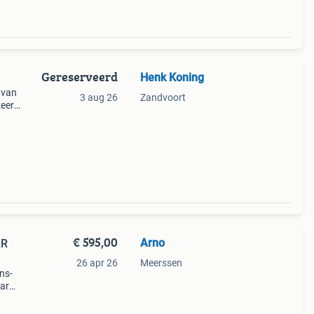
Gereserveerd
Henk Koning
s van
3 aug 26
Zandvoort
eert
rdere
€ 595,00
Arno
AR
26 apr 26
Meerssen
ns-
-ar
n in
 de l