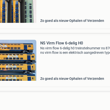
treinstel 9556) van de ns. Ontworpen in 2014,
symbo
Zo goed als nieuw
Ophalen of Verzenden
NS Virm Flow 6-delig H0
Ns virm flow 6-delig h0 treinstelnummer ns 8
ns virm flow is een elektrisch aangedreven typ
treinstel van de nederlandse spoorwegen. De 
heeft virm flow-treinstellen bestaande vier en 6
Zo goed als nieuw
Ophalen of Verzenden