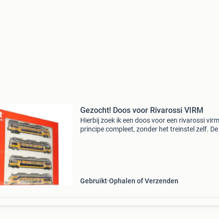
Gezocht! Doos voor Rivarossi VIRM
Hierbij zoek ik een doos voor een rivarossi virm
principe compleet, zonder het treinstel zelf. De
onderdelen en boekjes erbij zal leuk zijn, maar 
niet verplicht. Doos mag hier in een
Gebruikt
Ophalen of Verzenden