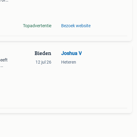
 of
Topadvertentie
Bezoek website
Bieden
Joshua V
Heeft
12 jul 26
Heteren
.
ie.