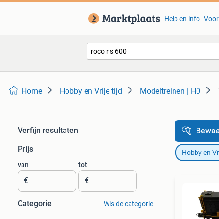
Help en info
Voor
Home
Hobby en Vrije tijd
Modeltreinen | H0
Verfijn resultaten
Bewaa
Prijs
Hobby en Vrij
van
tot
€
€
Categorie
Wis de categorie