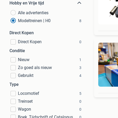
Hobby en Vrije tijd
Alle advertenties
Modeltreinen | H0
8
Direct Kopen
Direct Kopen
0
Conditie
Nieuw
1
Zo goed als nieuw
3
Gebruikt
4
Type
Locomotief
5
Treinset
0
Wagon
0
Boek, Tijdschrift of Catalogus
0