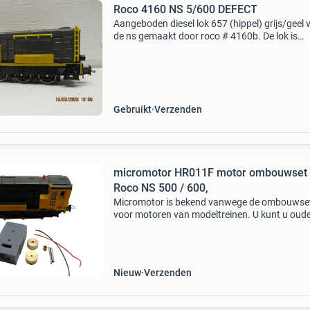
Roco 4160 NS 5/600 DEFECT
Aangeboden diesel lok 657 (hippel) grijs/geel 
de ns gemaakt door roco # 4160b. De lok is
gebruikt en niet compleet. De gele ringen van 
bovenlichten missen ook de koeler op het fron
de 2 kop
Gebruikt
Verzenden
micromotor HR011F motor ombouwset 
Roco NS 500 / 600,
Micromotor is bekend vanwege de ombouwse
voor motoren van modeltreinen. U kunt u oude
defecte motor eenvoudig vervangen door een
klokankermotor met deze ombouwsets. Deze
ombouwset is geschikt voo
Nieuw
Verzenden