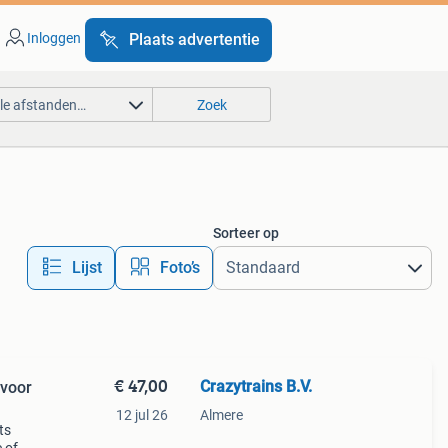
Inloggen
Plaats advertentie
lle afstanden…
Zoek
Sorteer op
Lijst
Foto’s
€ 47,00
Crazytrains B.V.
voor
12 jul 26
Almere
ts