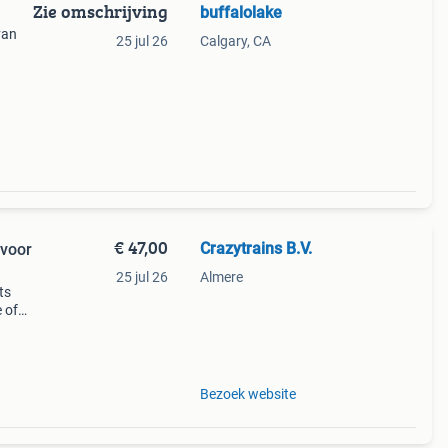
Zie omschrijving
buffalolake
van
25 jul 26
Calgary, CA
de
t en
€ 47,00
Crazytrains B.V.
voor
25 jul 26
Almere
ts
 of
Bezoek website