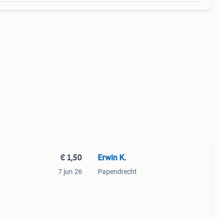
€ 1,50
Erwin K.
7 jun 26
Papendrecht
980 €
per 2