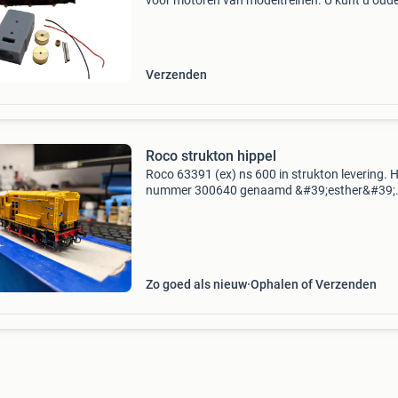
voor motoren van modeltreinen. U kunt u oude
defecte motor eenvoudig vervangen door een
klokankermotor met deze ombouwsets. Deze
ombouwset is geschikt voo
Verzenden
Roco strukton hippel
Roco 63391 (ex) ns 600 in strukton levering. 
nummer 300640 genaamd &#39;esther&#39;
Heeft werkende frontseinen en past goed bij 3
strukton tankwagens in mijn andere advertent
Lok is
Zo goed als nieuw
Ophalen of Verzenden