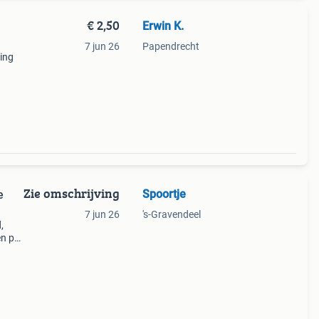
€ 2,50
Erwin K.
7 jun 26
Papendrecht
ling
 ns
Zie omschrijving
Spoortje
e
7 jun 26
's-Gravendeel
,
en per
koper
gluh