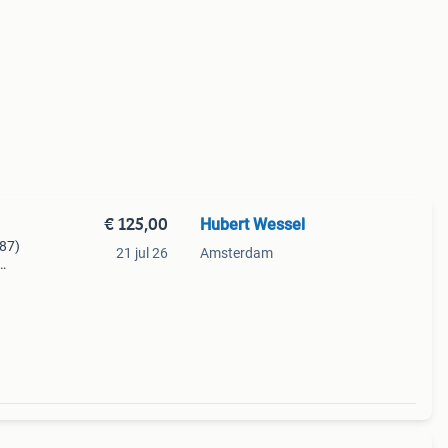
€ 125,00
Hubert Wessel
:87)
21 jul 26
Amsterdam
e".