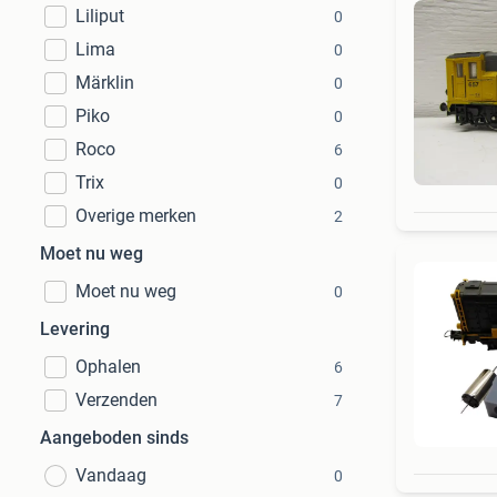
Liliput
0
Lima
0
Märklin
0
Piko
0
Roco
6
Trix
0
Overige merken
2
Moet nu weg
Moet nu weg
0
Levering
Ophalen
6
Verzenden
7
Aangeboden sinds
Vandaag
0