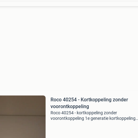
Roco 40254 - Kortkoppeling zonder
voorontkoppeling
Roco 40254 - kortkoppeling zonder
voorontkoppeling 1e generatie kortkoppeling
zonder voorontkoppeling, geïntroduceerd in 1
1,50 per verpakking met 4 koppelingen € 2,85 
verpakking