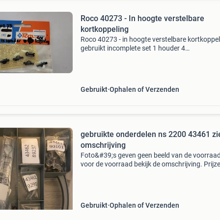
Roco 40273 - In hoogte verstelbare
kortkoppeling
Roco 40273 - in hoogte verstelbare kortkoppe
gebruikt incomplete set 1 houder 4
koppelingskoppen o.a. Voor ns 500/600/700,
1600 en ns 2200/2300 zie foto 4 in de rode
vierkanten om welke product
Gebruikt
Ophalen of Verzenden
gebruikte onderdelen ns 2200 43461 zi
omschrijving
Foto&#39;s geven geen beeld van de voorraad
voor de voorraad bekijk de omschrijving. Prijz
stuk mits anders vermeld. Verzenden kosten 
al vanf 1 euro in een bubbel enveloppe 10023 
Gebruikt
Ophalen of Verzenden