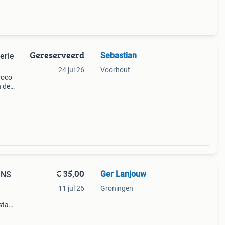
Gereserveerd
Sebastian
erie
24 jul 26
Voorhout
roco
n de
€ 35,00
Ger Lanjouw
 NS
11 jul 26
Groningen
staat,