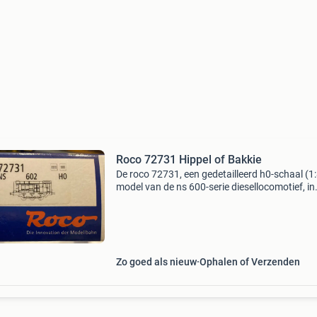
Roco 72731 Hippel of Bakkie
De roco 72731, een gedetailleerd h0-schaal (1
model van de ns 600-serie diesellocomotief, in
nederland ook wel bekend als "hippel" of "bakki
Dit specifieke gelijkstroommodel
Zo goed als nieuw
Ophalen of Verzenden