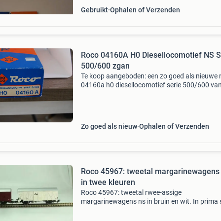
Gebruikt
Ophalen of Verzenden
Roco 04160A H0 Diesellocomotief NS S
500/600 zgan
Te koop aangeboden: een zo goed als nieuwe 
04160a h0 diesellocomotief serie 500/600 va
nederlandse spoorwegen (ns). Dit model is in
uitstekende staat en functioneert perfect. Een
mooie aanvul
Zo goed als nieuw
Ophalen of Verzenden
Roco 45967: tweetal margarinewagens
in twee kleuren
Roco 45967: tweetal rwee-assige
margarinewagens ns in bruin en wit. In prima 
in de ovp. Verzendkosten voor rekening koper.