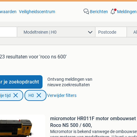
waarden
Veiligheidscentrum
Berichten
Meldingen
Modeltreinen | H0
A
23 resultaten
voor 'roco ns 600'
Ontvang meldingen van
r je zoekopdracht
nieuwe zoekresultaten
e tijd
H0
Verwijder filters
micromotor HR011F motor ombouwset 
Roco NS 500 / 600,
Micromotor is bekend vanwege de ombouwse