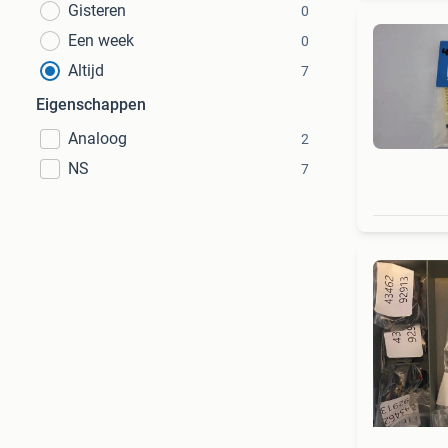
Gisteren
0
Een week
0
Altijd
7
Eigenschappen
Analoog
2
NS
7