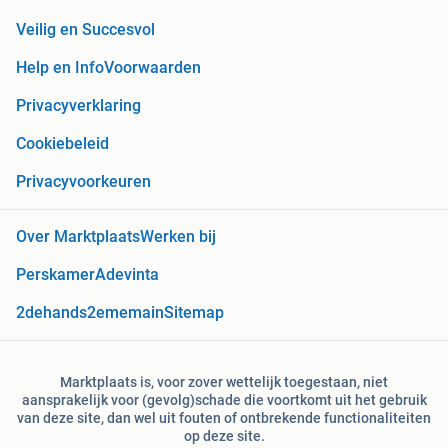
Veilig en Succesvol
Help en Info
Voorwaarden
Privacyverklaring
Cookiebeleid
Privacyvoorkeuren
Over Marktplaats
Werken bij
Perskamer
Adevinta
2dehands
2ememain
Sitemap
Marktplaats is, voor zover wettelijk toegestaan, niet
aansprakelijk voor (gevolg)schade die voortkomt uit het gebruik
van deze site, dan wel uit fouten of ontbrekende functionaliteiten
op deze site.