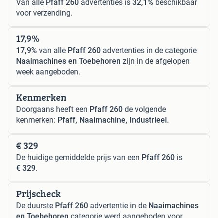
Van alle
Pfaff 260
advertenties is
32,1%
beschikbaar
voor verzending.
17,9%
17,9%
van alle
Pfaff 260
advertenties in de categorie
Naaimachines en Toebehoren
zijn in de afgelopen
week aangeboden.
Kenmerken
Doorgaans heeft een
Pfaff 260
de volgende
kenmerken:
Pfaff, Naaimachine, Industrieel.
€ 329
De huidige gemiddelde prijs van een
Pfaff 260
is
€ 329
.
Prijscheck
De duurste
Pfaff 260
advertentie in de
Naaimachines
en Toebehoren
categorie werd aangeboden voor