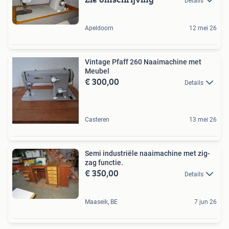
Details
Apeldoorn
12 mei 26
Vintage Pfaff 260 Naaimachine met
Meubel
€ 300,00
Details
Casteren
13 mei 26
Semi industriële naaimachine met zig-
zag functie.
€ 350,00
Details
Maaseik, BE
7 jun 26