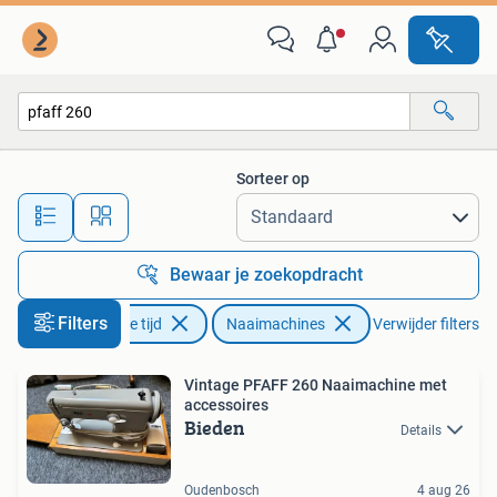
Naaimachines en Toebehoren
Sorteer op
Alle afstanden…
Bewaar je zoekopdracht
Filters
Hobby en Vrije tijd
Naaimachines
Verwijder filters
Vintage PFAFF 260 Naaimachine met
accessoires
Bieden
Details
Oudenbosch
4 aug 26