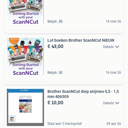
België , BE
16 mei 26
Lot boeken Brother ScanNCut NIEUW
€ 43,00
Details
België , BE
16 mei 26
Brother ScanNCut diep snijmes 0,5 - 1,5
mm 406509
€ 10,00
Details
Stad aan 't Haringvliet
29 apr 26