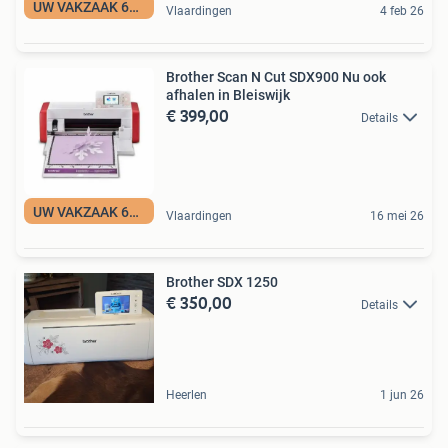
UW VAKZAAK 65 JR
Vlaardingen
4 feb 26
Brother Scan N Cut SDX900 Nu ook
afhalen in Bleiswijk
€ 399,00
Details
UW VAKZAAK 60 JR
Vlaardingen
16 mei 26
Brother SDX 1250
€ 350,00
Details
Heerlen
1 jun 26