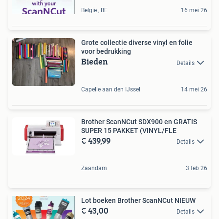
België , BE
16 mei 26
Grote collectie diverse vinyl en folie
voor bedrukking
Bieden
Details
Capelle aan den IJssel
14 mei 26
Brother ScanNCut SDX900 en GRATIS
SUPER 15 PAKKET (VINYL/FLE
€ 439,99
Details
Zaandam
3 feb 26
Lot boeken Brother ScanNCut NIEUW
€ 43,00
Details