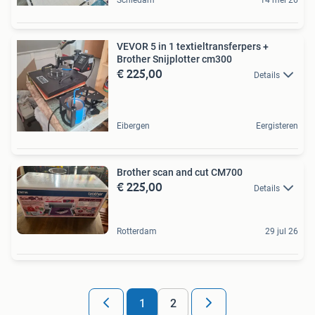
Schiedam
14 mei 26
VEVOR 5 in 1 textieltransferpers +
Brother Snijplotter cm300
€ 225,00
Details
Eibergen
Eergisteren
Brother scan and cut CM700
€ 225,00
Details
Rotterdam
29 jul 26
1
2