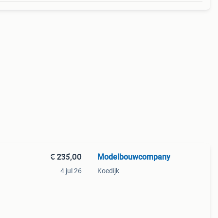
€ 235,00
Modelbouwcompany
4 jul 26
Koedijk