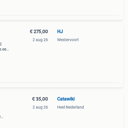
€ 275,00
HJ
2 aug 26
Westervoort
2
is een
750
€ 35,00
Catawiki
2 aug 26
Heel Nederland
0
9%
sch