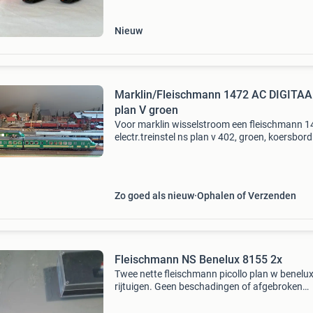
Nieuw
Marklin/Fleischmann 1472 AC DIGITAA
plan V groen
Voor marklin wisselstroom een fleischmann 
electr.treinstel ns plan v 402, groen, koersbord
&#39;utrecht cs&#39;, met ns logo, ac digitaal
Natuurlijk met orginele ovp. Af te halen en rijd
Zo goed als nieuw
Ophalen of Verzenden
Fleischmann NS Benelux 8155 2x
Twee nette fleischmann picollo plan w benelu
rijtuigen. Geen beschadingen of afgebroken
onderdelen. I.o.v. Bieden vanaf 30 euro voor al
Zie ook mijn andere advertenties.