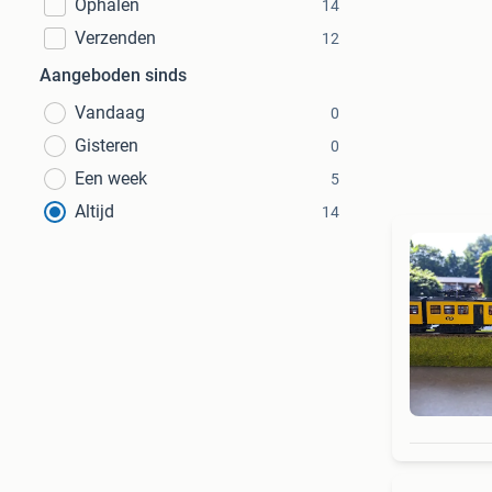
Ophalen
14
Verzenden
12
Aangeboden sinds
Vandaag
0
Gisteren
0
Een week
5
Altijd
14