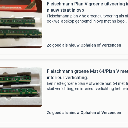
Fleischmann Plan V groene uitvoering i
nieuw staat in ovp
Fleischmann plan v ho groene uitvoering als 
ook wel apekop genoemd in ovp met ns logo
ophalen verzenden is ook mogelijk met post nl
aneloog
Zo goed als nieuw
Ophalen of Verzenden
Fleischmann groene Mat 64/Plan V me
interieur verlichting.
Een nette groene plan v ofwel de mat 64 met f
sluit verlichting, en interieur verlichting het trei
rijd uitstekend alles werkt naar behoren, met 
certificaat jubileum. €250,00 is de
Zo goed als nieuw
Ophalen of Verzenden