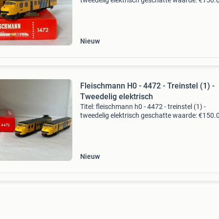
tweedelig elektrisch geschatte waarde: €150.
Belangrijk: winnende biedingen zijn exclusief 
koperbescherming + €3 kavel beschrijving flei
Nieuw
Fleischmann H0 - 4472 - Treinstel (1) -
Tweedelig elektrisch
Titel: fleischmann h0 - 4472 - treinstel (1) -
tweedelig elektrisch geschatte waarde: €150.
Belangrijk: winnende biedingen zijn exclusief 
koperbescherming + €3 kavel beschrijving flei
Nieuw