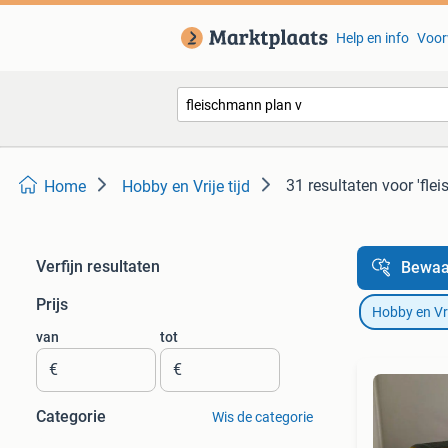
Help en info
Voor
31 resultaten
voor 'fle
Home
Hobby en Vrije tijd
Verfijn resultaten
Bewaa
Prijs
Hobby en Vrij
van
tot
€
€
Categorie
Wis de categorie