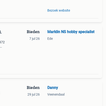
Bezoek website
Bieden
Marklin NS hobby specialist
L
7 jul 26
Ede
1472
.
Bieden
Danny
x
29 jul 26
Veenendaal
lebei.