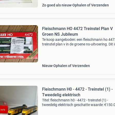
Zo goed als nieuw
Ophalen of Verzenden
Fleischmann HO 4472 Treinstel Plan V
Groen NS Jubileum
Te koop aangeboden: een fleischmann ho 447
treinstel plan v in de groene ns-uitvoering. Dit 
jubileummodel uit 1989 ter ere van 150 jaar
spoorwegen in nederland, waarvan slechts 1
stuks zijn
Nieuw
Ophalen of Verzenden
Fleischmann H0 - 4472 - Treinstel (1) -
Tweedelig elektrisch
Titel: fleischmann h0 - 4472 - treinstel (1) -
tweedelig elektrisch geschatte waarde: €150.
Belangrijk: winnende biedingen zijn exclusief 
koperbescherming + €3 kavel beschrijving flei