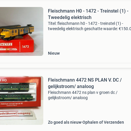
Fleischmann H0 - 1472 - Treinstel (1) -
Tweedelig elektrisch
Titel: fleischmann h0 - 1472 - treinstel (1) -
tweedelig elektrisch geschatte waarde: €150.
Belangrijk: winnende biedingen zijn exclusief 
koperbescherming + €3 kavel beschrijving flei
Nieuw
Fleischmann 4472 NS PLAN V. DC /
gelijkstroom/ analoog
Fleischmann 4472 ns plan v groen dc /
gelijkstroom/ analoog
Zo goed als nieuw
Ophalen of Verzenden