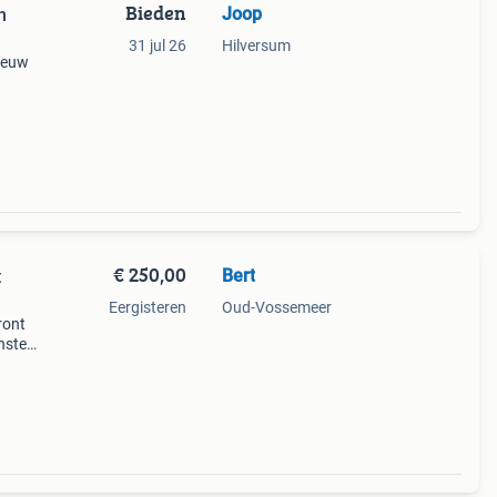
Bieden
Joop
n
31 jul 26
Hilversum
nieuw
€ 250,00
Bert
t
Eergisteren
Oud-Vossemeer
ront
nstel
model