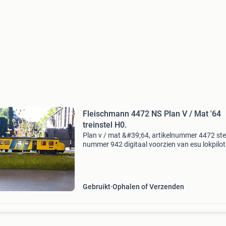
Fleischmann 4472 NS Plan V / Mat '64
treinstel H0.
Plan v / mat &#39;64, artikelnummer 4472 ste
nummer 942 digitaal voorzien van esu lokpilot
Adres 942 loopbak voorzien van esu lokpilot f
v4.0, Adres 942 heeft werken frontsein en slui
Gebruikt
Ophalen of Verzenden