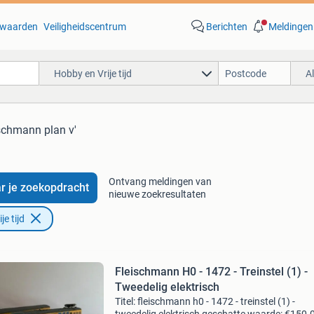
waarden
Veiligheidscentrum
Berichten
Meldingen
Hobby en Vrije tijd
A
ischmann plan v'
Ontvang meldingen van
r je zoekopdracht
nieuwe zoekresultaten
e tijd
Fleischmann H0 - 1472 - Treinstel (1) -
Tweedelig elektrisch
Titel: fleischmann h0 - 1472 - treinstel (1) -