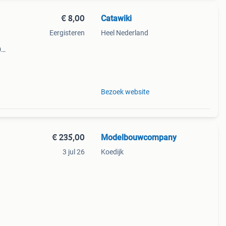
€ 8,00
Catawiki
Eergisteren
Heel Nederland
0
9%
sch
Bezoek website
€ 235,00
Modelbouwcompany
3 jul 26
Koedijk