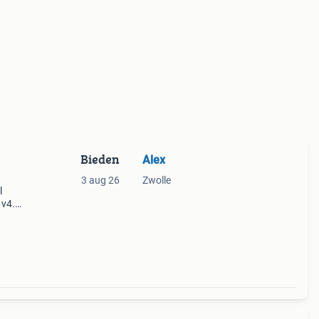
Bieden
Alex
3 aug 26
Zwolle
l
 v4.0
x
tsein