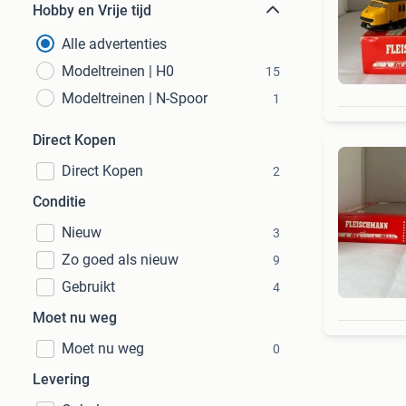
Hobby en Vrije tijd
Alle advertenties
Modeltreinen | H0
15
Modeltreinen | N-Spoor
1
Direct Kopen
Direct Kopen
2
Conditie
Nieuw
3
Zo goed als nieuw
9
Gebruikt
4
Moet nu weg
Moet nu weg
0
Levering