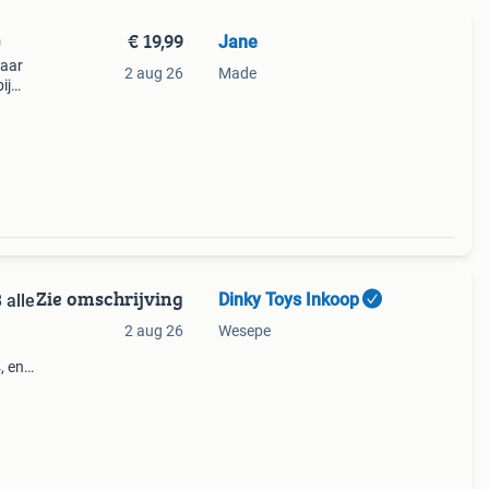
€ 19,99
Jane
0
maar
2 aug 26
Made
ij
Zie omschrijving
Dinky Toys Inkoop
 alle
2 aug 26
Wesepe
, en
en van
ige v