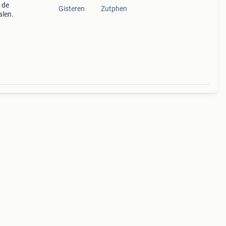
 de
Gisteren
Zutphen
alen.