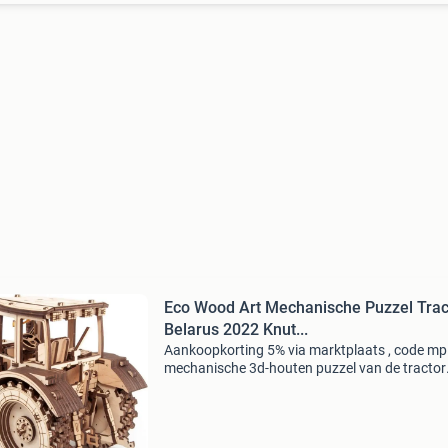
Eco Wood Art Mechanische Puzzel Trac
Belarus 2022 Knut...
Aankoopkorting 5% via marktplaats , code m
mechanische 3d-houten puzzel van de tractor
belarus 2022 gemaakt in samenwerking met 
tracor works. Het model is uitgerust met een
rubberen motor die