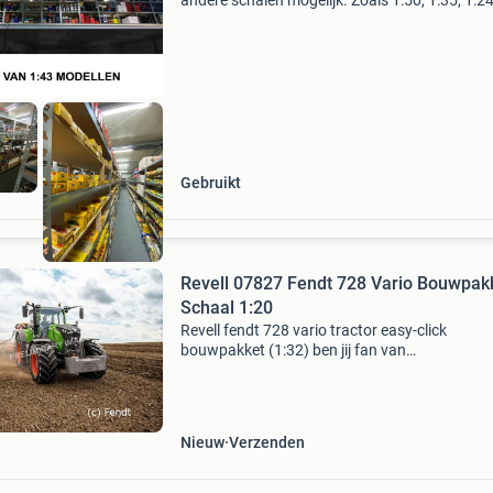
andere schalen mogelijk. Zoals 1:50, 1:35, 1:24
1:18 etc. Wij zijn gespecialiseerd in het opkop
modelauto verzamelingen, wij kopen uw volled
Gebruikt
Revell 07827 Fendt 728 Vario Bouwpak
Schaal 1:20
Revell fendt 728 vario tractor easy-click
bouwpakket (1:32) ben jij fan van
landbouwmachines en modelbouw? Met het re
fendt 728 vario tractor easy-click bouwpakket
bouw je eenvoudig een gedetaille
Nieuw
Verzenden