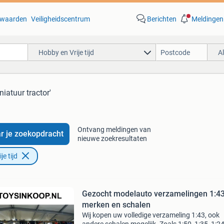
waarden
Veiligheidscentrum
Berichten
Meldingen
Hobby en Vrije tijd
A
niatuur tractor'
Ontvang meldingen van
r je zoekopdracht
nieuwe zoekresultaten
e tijd
Gezocht modelauto verzamelingen 1:43
merken en schalen
Wij kopen uw volledige verzameling 1:43, ook