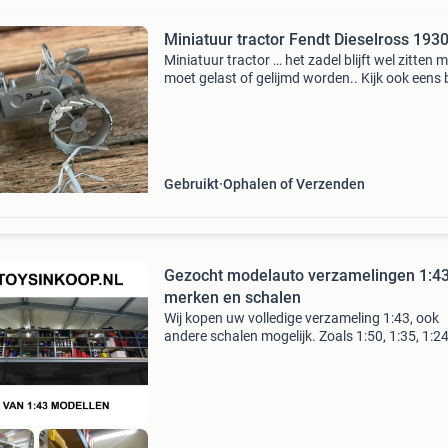
Miniatuur tractor Fendt Dieselross 193
Miniatuur tractor … het zadel blijft wel zitten 
moet gelast of gelijmd worden.. Kijk ook eens b
mijn andere advertenties 🤗
Gebruikt
Ophalen of Verzenden
Gezocht modelauto verzamelingen 1:43
merken en schalen
Wij kopen uw volledige verzameling 1:43, ook
andere schalen mogelijk. Zoals 1:50, 1:35, 1:24
1:18 etc. Wij zijn gespecialiseerd in het opkop
modelauto verzamelingen, wij kopen uw volled