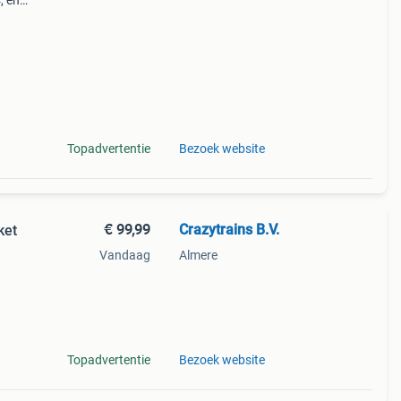
, en
en van
ige v
Topadvertentie
Bezoek website
€ 99,99
Crazytrains B.V.
ket
Vandaag
Almere
vell
Topadvertentie
Bezoek website