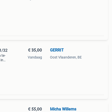
ft
ieke,
€ 35,00
GERRIT
r Ferguson TE-20 - 1953 - 1/32
 te-
Vandaag
Oost Vlaanderen, BE
 in
e
€ 55,00
Micha Willems