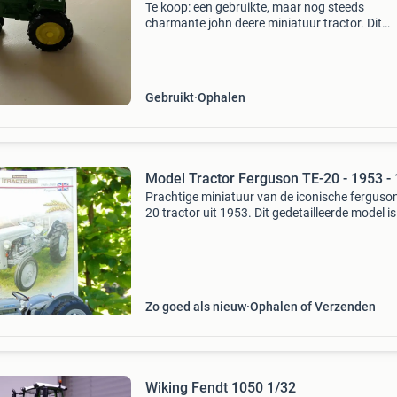
Te koop: een gebruikte, maar nog steeds
charmante john deere miniatuur tractor. Dit
metalen model is groen met gele wielen en hee
duidelijke gebruikssporen, wat het een authent
vintage uitstral
Gebruikt
Ophalen
Model Tracto
Prachtige miniatuur van de iconische ferguson
20 tractor uit 1953. Dit gedetailleerde model is
uitstekende staat en wordt geleverd met een
informatief boekje over de geschiedenis van d
ferguson
Zo goed als nieuw
Ophalen of Verzenden
Wiking Fendt 1050 1/32