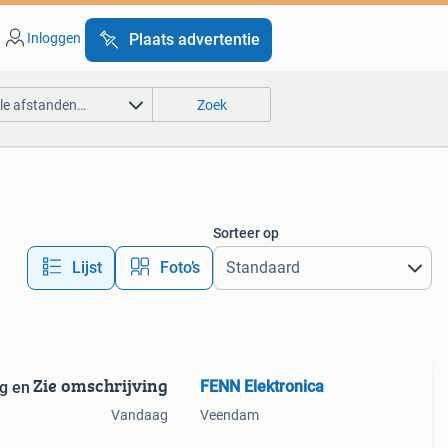
Inloggen
Plaats advertentie
lle afstanden…
Zoek
Sorteer op
Lijst
Foto’s
Zie omschrijving
FENN Elektronica
ng en
Vandaag
Veendam