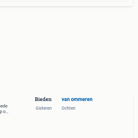
Bieden
van ommeren
oede
Gisteren
Ochten
op ook