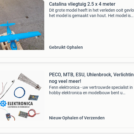
Catalina vliegtuig 2.5 x 4 meter
Dit grote model heeft in het verleden ooit gevl
het model is gemaakt van hout. Het model is
voorzien van bedieningen op alle flappers, mo
gemaakt. Het model heeft jarenlang aan het
plafond geha
Gebruikt
Ophalen
PECO, MTB, ESU, Uhlenbrock, Verlichti
nog veel meer!
Fenn elektronica - uw vertrouwde specialist in
hobby elektronica en modelbouw bent u
gepassioneerd door modelbouw? Bij fenn
elektronica begrijpen we deze passie als geen
ander. Als kleinschalig, maar
Nieuw
Ophalen of Verzenden