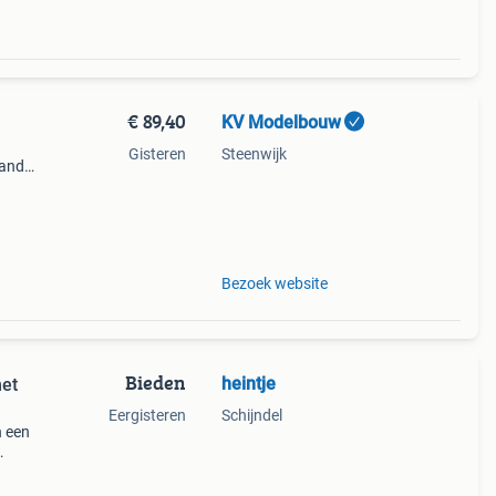
€ 89,40
KV Modelbouw
Gisteren
Steenwijk
land
lse
el
Bezoek website
Bieden
heintje
et
Eergisteren
Schijndel
n een
9;s)
 boot