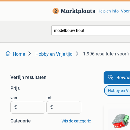
Help en info
Voor
1.996 resultaten
voor 
Home
Hobby en Vrije tijd
Verfijn resultaten
Bewaa
Prijs
Hobby en Vrij
van
tot
€
€
Categorie
Wis de categorie