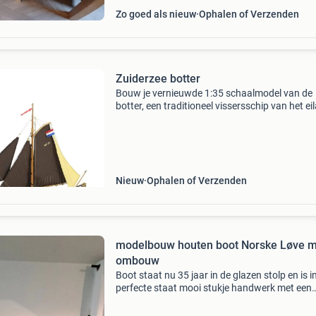
Zo goed als nieuw
Ophalen of Verzenden
Zuiderzee botter
Bouw je vernieuwde 1:35 schaalmodel van de
botter, een traditioneel vissersschip van het ei
marken. De constructie met behulp van een va
kiel en frames brengt de montage van het mod
dichter b
Nieuw
Ophalen of Verzenden
modelbouw houten boot Norske Løve m
ombouw
Boot staat nu 35 jaar in de glazen stolp en is i
perfecte staat mooi stukje handwerk met een
gemiddelde bouwtijd van 310 uur (zie foto&#3
naam boot norske lovø afmetingen zijn van de