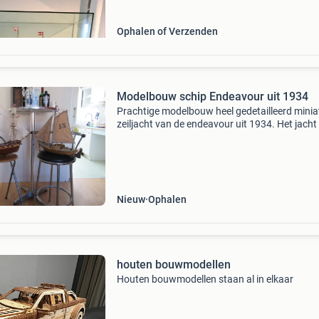
Ophalen of Verzenden
Modelbouw schip Endeavour uit 1934
Prachtige modelbouw heel gedetailleerd minia
zeiljacht van de endeavour uit 1934. Het jacht 
van hout. Maat boot totaal 70 cm incl kiel 52 
bootruimte hoogte 54 cm. Alleen ophalen svp
zichtbaa
Nieuw
Ophalen
houten bouwmodellen
Houten bouwmodellen staan al in elkaar