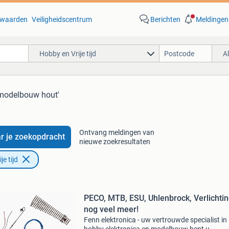
waarden
Veiligheidscentrum
Berichten
Meldingen
Hobby en Vrije tijd
A
'modelbouw hout'
Ontvang meldingen van
r je zoekopdracht
nieuwe zoekresultaten
e tijd
PECO, MTB, ESU, Uhlenbrock, Verlichti
nog veel meer!
Fenn elektronica - uw vertrouwde specialist in