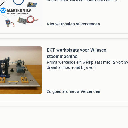
hobby elektronica en modelbouw bent u
gepassioneerd door modelbouw? Bij fenn
elektronica begrijpen we deze passie als geen
ander. Als kleinschalig, maar
Nieuw
Ophalen of Verzenden
EKT werkplaats voor Wilesco
stoommachine
Prima werkende ekt werkplaats met 12 volt m
draait al mooi rond bij 6 volt
Zo goed als nieuw
Verzenden