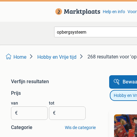
Help en info
Voor
268 resultaten
voor 'o
Home
Hobby en Vrije tijd
Verfijn resultaten
Bewaa
Prijs
Hobby en Vrij
van
tot
€
€
Categorie
Wis de categorie