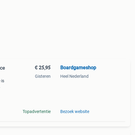
€ 25,95
Boardgameshop
ace
Gisteren
Heel Nederland
 is
ers,
rt
Topadvertentie
Bezoek website