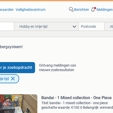
waarden
Veiligheidscentrum
Berichten
Meldingen
Hobby en Vrije tijd
A
pbergsysteem'
Ontvang meldingen van
r je zoekopdracht
nieuwe zoekresultaten
e tijd
Bandai - 1 Mixed collection - One Piece
Titel: bandai - 1 mixed collection - one piece
geschatte waarde: €100.0 Belangrijk: winnen
biedingen zijn exclusief 9% koperbescherming