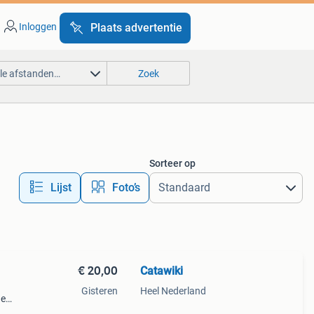
Inloggen
Plaats advertentie
lle afstanden…
Zoek
Sorteer op
Lijst
Foto’s
€ 20,00
Catawiki
Gisteren
Heel Nederland
de
 + €3