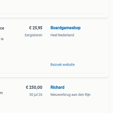
€ 25,95
Boardgameshop
ace
Eergisteren
Heel Nederland
 is
ers,
rt
Bezoek website
€ 250,00
Richard
cm
30 jul 26
Nieuwerbrug aan den Rijn