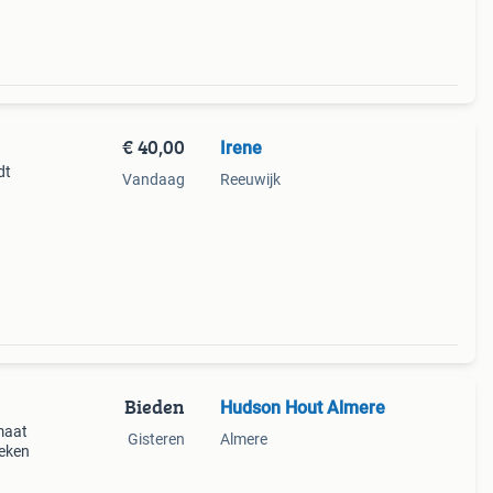
€ 40,00
Irene
dt
Vandaag
Reeuwijk
Bieden
Hudson Hout Almere
maat
Gisteren
Almere
reken