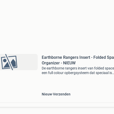
Earthborne Rangers Insert - Folded Sp
Organizer - NIEUW
De earthborne rangers insert van folded space
een full colour opbergsysteem dat speciaal is
ontworpen voor het bordspel earthborne rang
inclusief ruimte voor de uitbreidingen. Het inse
verdee
Nieuw
Verzenden