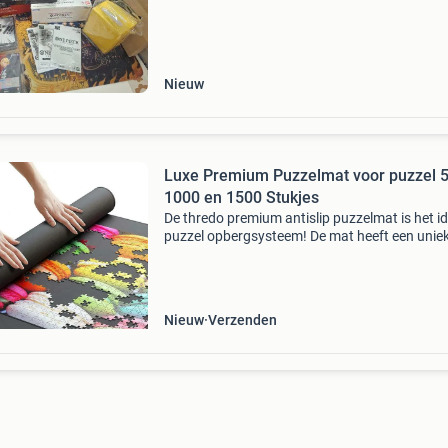
kavel beschrijving one piece tcg – starter- &a
Nieuw
Luxe Premium Puzzelmat voor puzzel 5
1000 en 1500 Stukjes
De thredo premium antislip puzzelmat is het i
puzzel opbergsysteem! De mat heeft een unie
samenstelling van natuurlijk rubber en polyest
de puzzelstukjes op hun plaats houdt en bove
Nieuw
Verzenden