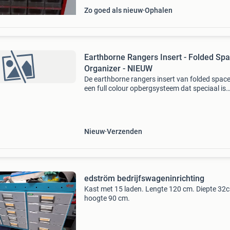
Zo goed als nieuw
Ophalen
Earthborne Rangers Insert - Folded Sp
Organizer - NIEUW
De earthborne rangers insert van folded space
een full colour opbergsysteem dat speciaal is
ontworpen voor het bordspel earthborne rang
inclusief ruimte voor de uitbreidingen. Het inse
verdee
Nieuw
Verzenden
edström bedrijfswageninrichting
Kast met 15 laden. Lengte 120 cm. Diepte 32
hoogte 90 cm.