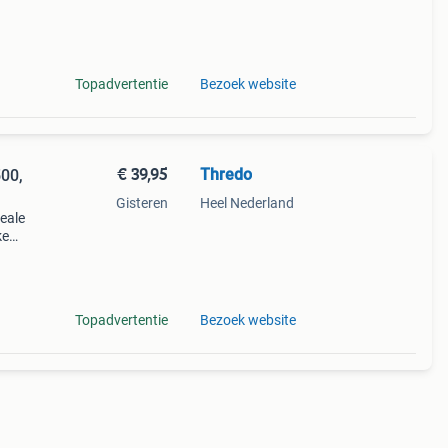
m
Topadvertentie
Bezoek website
€ 39,95
Thredo
00,
Gisteren
Heel Nederland
deale
ke
er die
ndien
Topadvertentie
Bezoek website