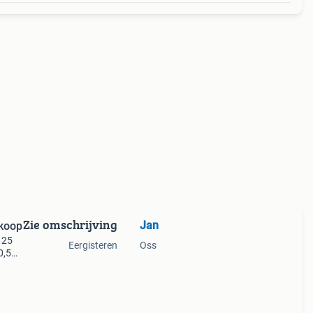
Zie omschrijving
Jan
 koop
 25
Eergisteren
Oss
0,5