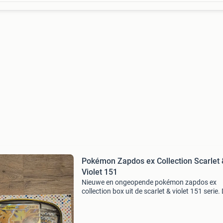
Pokémon Zapdos ex Collection Scarlet 
Violet 151
Nieuwe en ongeopende pokémon zapdos ex
collection box uit de scarlet & violet 151 serie.
box bevat promokaarten, een oversized kaart
boosterpacks. Perfect voor verzamelaars en 
van pok