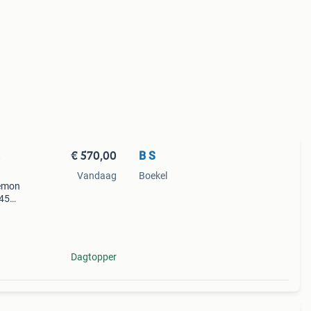
€ 570,00
B S
%
Vandaag
Boekel
kémon
 45
arten
Dagtopper