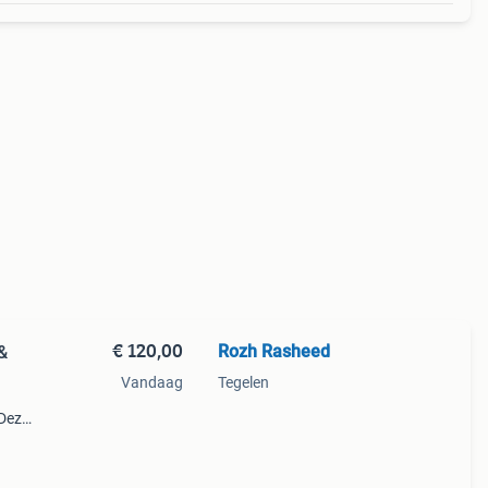
€ 120,00
Rozh Rasheed
&
Vandaag
Tegelen
 Deze
 en
fans