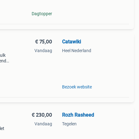
Dagtopper
€ 75,00
Catawiki
Vandaag
Heel Nederland
ulk
nende
 + €3
Bezoek website
€ 230,00
Rozh Rasheed
Vandaag
Tegelen
let