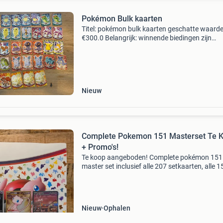
Pokémon Bulk kaarten
Titel: pokémon bulk kaarten geschatte waarde
€300.0 Belangrijk: winnende biedingen zijn
exclusief 9% koperbescherming + €3 kavel
beschrijving pokémon topps tv animation edit
series 1 (
Nieuw
Complete Pokemon 151 Masterset Te 
+ Promo's!
Te koop aangeboden! Complete pokémon 151
master set inclusief alle 207 setkaarten, alle 1
reverse holo&#39;s en 12 promo&#39;s (upc, 
starter collection, alakazam ex collection en 
Nieuw
Ophalen