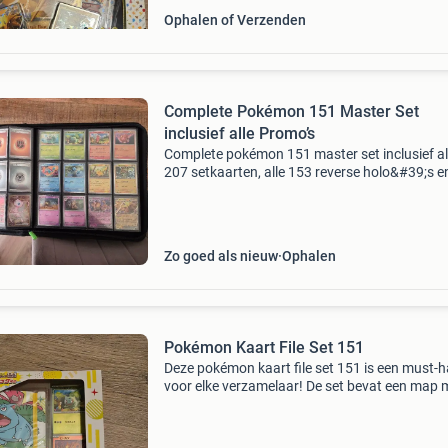
Ophalen of Verzenden
Complete Pokémon 151 Master Set
inclusief alle Promo’s
Complete pokémon 151 master set inclusief al
207 setkaarten, alle 153 reverse holo&#39;s e
promo&#39;s (upc, etb, starter collection,
alakazam ex collection en zapdos ex collectio
c
Zo goed als nieuw
Ophalen
Pokémon Kaart File Set 151
Deze pokémon kaart file set 151 is een must-
voor elke verzamelaar! De set bevat een map 
prachtige illustraties van charizard, venusaur 
blastoise, perfect om je waardevolle kaarten i
te