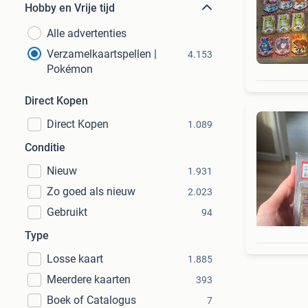
Hobby en Vrije tijd
Alle advertenties
Verzamelkaartspellen |
4.153
Pokémon
Direct Kopen
Direct Kopen
1.089
Conditie
Nieuw
1.931
Zo goed als nieuw
2.023
Gebruikt
94
Type
Losse kaart
1.885
Meerdere kaarten
393
Boek of Catalogus
7