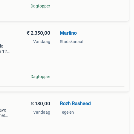
Dagtopper
€ 2.350,00
Martino
Vandaag
Stadskanaal
le
n 12
n) en
Dagtopper
€ 180,00
Rozh Rasheed
have
Vandaag
Tegelen
met
en
n op