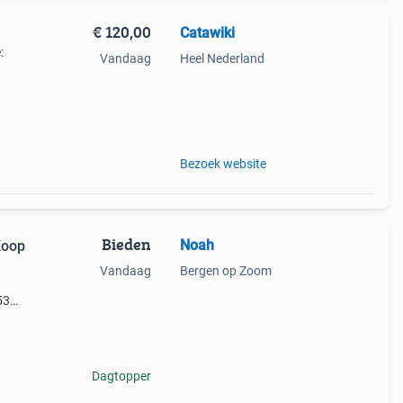
€ 120,00
Catawiki
:
Vandaag
Heel Nederland
ion –
Bezoek website
Bieden
Noah
Koop
Vandaag
Bergen op Zoom
53
etb,
zapdos
Dagtopper