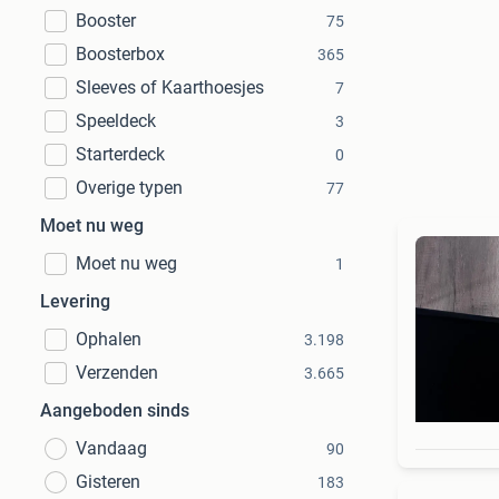
Booster
75
Boosterbox
365
Sleeves of Kaarthoesjes
7
Speeldeck
3
Starterdeck
0
Overige typen
77
Moet nu weg
Moet nu weg
1
Levering
Ophalen
3.198
Verzenden
3.665
Aangeboden sinds
Vandaag
90
Gisteren
183