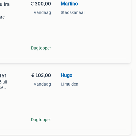
€ 300,00
Martino
ltra
Vandaag
Stadskanaal
are
Dagtopper
€ 105,00
Hugo
151
 uit
Vandaag
IJmuiden
ke
Dagtopper