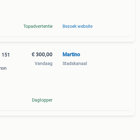
ion –
Topadvertentie
Bezoek website
€ 300,00
Martino
n 151
Vandaag
Stadskanaal
emon
Dagtopper