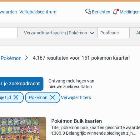
waarden
Veiligheidscentrum
Berichten
Meldingen
Verzamelkaartspellen | Pokémon
A
4.167 resultaten
voor '151 pokemon kaarten'
| Pokémon
Ontvang meldingen van
r je zoekopdracht
nieuwe zoekresultaten
e tijd
Pokémon
Verwijder filters
Pokémon Bulk kaarten
Titel: pokémon bulk kaarten geschatte waarde
€300.0 Belangrijk: winnende biedingen zijn
exclusief 9% koperbescherming + €3 kavel