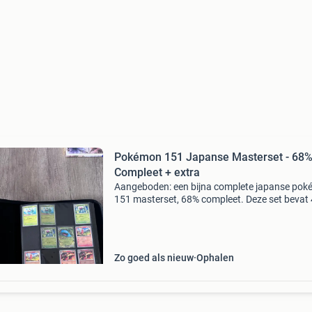
Pokémon 151 Japanse Masterset - 68
Compleet + extra
Aangeboden: een bijna complete japanse po
151 masterset, 68% compleet. Deze set bevat
masterballen, diverse common/uncommon ka
en reverse pokeballs. De set komt inclusief een
binder om al
Zo goed als nieuw
Ophalen