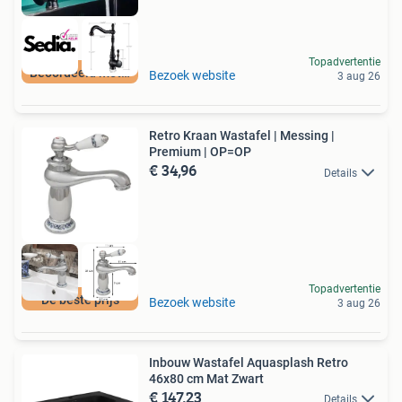
Topadvertentie
Beoordeeld met 9+
Bezoek website
3 aug 26
Retro Kraan Wastafel | Messing |
Premium | OP=OP
€ 34,96
Details
Topadvertentie
De beste prijs
Bezoek website
3 aug 26
Inbouw Wastafel Aquasplash Retro
46x80 cm Mat Zwart
€ 147,23
Details