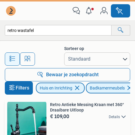
Badkamer | Badkamermeubels
Sorteer op
Alle afstanden…
Bewaar je zoekopdracht
Filters
Huis en Inrichting
Badkamermeubels
Retro Antieke Messing Kraan met 360°
Draaibare Uitloop
€ 109,00
Details