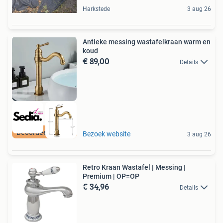
Harkstede
3 aug 26
Antieke messing wastafelkraan warm en
koud
€ 89,00
Details
Beoordeeld met 9+
Bezoek website
3 aug 26
Retro Kraan Wastafel | Messing |
Premium | OP=OP
€ 34,96
Details