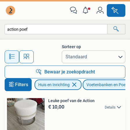
Banken | Voetenbanken en Poefen
Sorteer op
Alle afstanden…
Bewaar je zoekopdracht
Filters
Huis en Inrichting
Voetenbanken en Poefe
Leuke poef van de Action
€ 10,00
Details