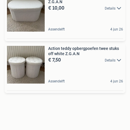
Z.G.A.N
€ 10,00
Details
Assendelft
4 jun 26
Action teddy opbergpoefen twee stuks
off white Z.G.A.N
€ 7,50
Details
Assendelft
4 jun 26