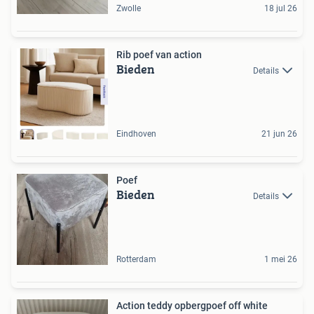
Zwolle
18 jul 26
Rib poef van action
Bieden
Details
Eindhoven
21 jun 26
Poef
Bieden
Details
Rotterdam
1 mei 26
Action teddy opbergpoef off white