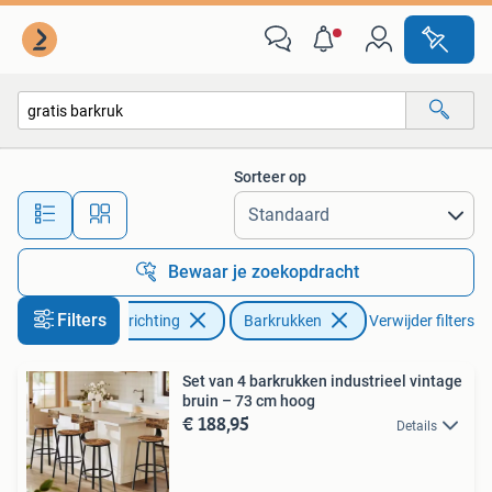
Barkrukken
Sorteer op
Alle afstanden…
Bewaar je zoekopdracht
Filters
Huis en Inrichting
Barkrukken
Verwijder filters
Set van 4 barkrukken industrieel vintage
bruin – 73 cm hoog
€ 188,95
Details