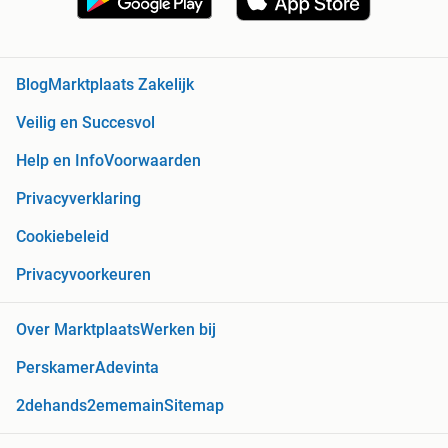
Blog
Marktplaats Zakelijk
Veilig en Succesvol
Help en Info
Voorwaarden
Privacyverklaring
Cookiebeleid
Privacyvoorkeuren
Over Marktplaats
Werken bij
Perskamer
Adevinta
2dehands
2ememain
Sitemap