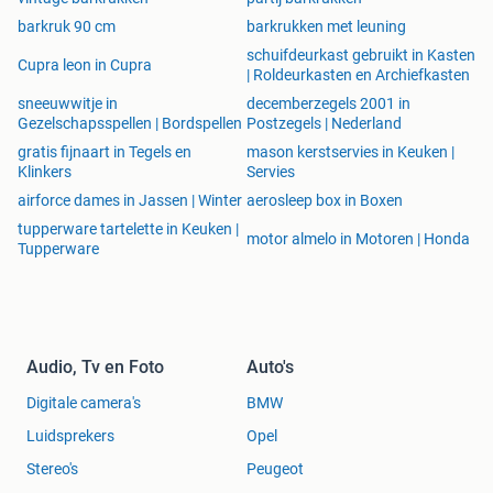
barkruk 90 cm
barkrukken met leuning
schuifdeurkast gebruikt in Kasten
Cupra leon in Cupra
| Roldeurkasten en Archiefkasten
sneeuwwitje in
decemberzegels 2001 in
Gezelschapsspellen | Bordspellen
Postzegels | Nederland
gratis fijnaart in Tegels en
mason kerstservies in Keuken |
Klinkers
Servies
airforce dames in Jassen | Winter
aerosleep box in Boxen
tupperware tartelette in Keuken |
motor almelo in Motoren | Honda
Tupperware
Audio, Tv en Foto
Auto's
Digitale camera's
BMW
Luidsprekers
Opel
Stereo's
Peugeot