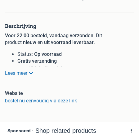
Beschrijving
Voor 22:00 besteld, vandaag verzonden.
Dit
product
nieuw
en
uit voorraad leverbaar
.
Status:
Op voorraad
Gratis verzending
Levertijd: 1 - 2 werkdagen
Lees meer
Retourneren: Mogelijk tot 14 dagen na ontvangst
Snelle levering
Website
Set van 4 Industriële Barkrukken – 73 cm Hoog – Vintage
bestel nu eenvoudig via deze link
Bruin
Deze
set van 4 industriële barkrukken
combineert robuust
design met comfort. De stevige stalen constructie in
combinatie met een vintage bruine afwerking en
decoratieve klinknagels geeft elke ruimte een rustieke,