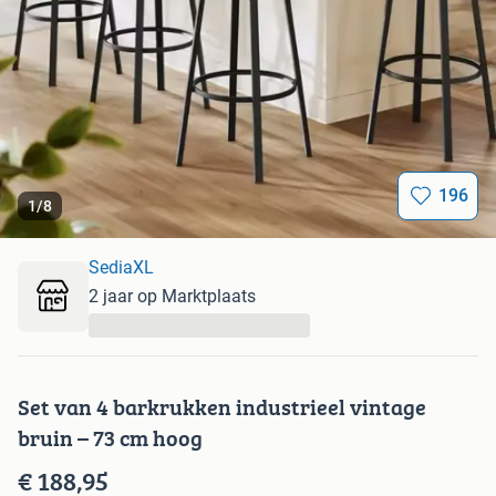
196
1
/
8
SediaXL
2 jaar op Marktplaats
...
Set van 4 barkrukken industrieel vintage
bruin – 73 cm hoog
€ 188,95