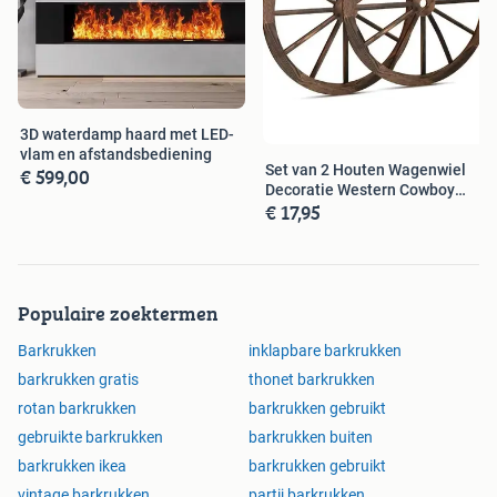
3D waterdamp haard met LED-
vlam en afstandsbediening
Set van 2 Houten Wagenwiel
€ 599,00
Decoratie Western Cowboy
€ 17,95
Wanddeco
Populaire zoektermen
Barkrukken
inklapbare barkrukken
barkrukken gratis
thonet barkrukken
rotan barkrukken
barkrukken gebruikt
gebruikte barkrukken
barkrukken buiten
barkrukken ikea
barkrukken gebruikt
vintage barkrukken
partij barkrukken