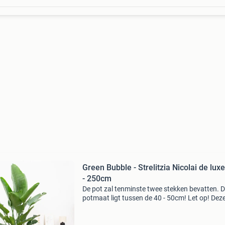
Green Bubble - Strelitzia Nicolai de lux
- 250cm
De pot zal tenminste twee stekken bevatten. 
potmaat ligt tussen de 40 - 50cm! Let op! Dez
plant heeft van nature scheuren en bruine ra
in de bladeren. Dit hoort bij de plant en is niet 