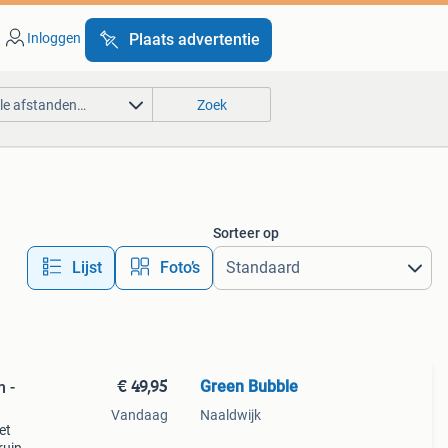
Inloggen
Plaats advertentie
lle afstanden…
Zoek
Sorteer op
Lijst
Foto’s
€ 49,95
Green Bubble
m -
Vandaag
Naaldwijk
et