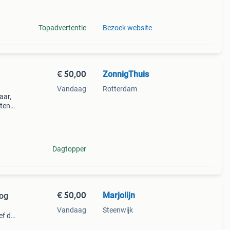
komt
Topadvertentie
Bezoek website
€ 50,00
ZonnigThuis
Vandaag
Rotterdam
aar,
nten
 27
Dagtopper
€ 50,00
Marjolijn
oog
Vandaag
Steenwijk
ef de
 hoog