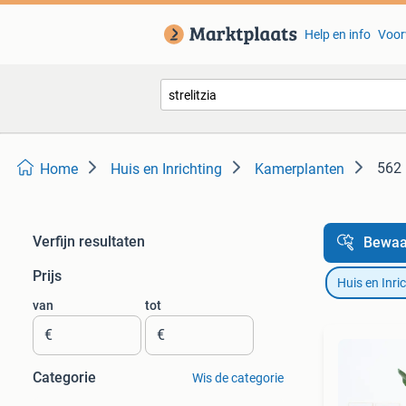
Help en info
Voor
562 
Home
Huis en Inrichting
Kamerplanten
Verfijn resultaten
Bewaa
Prijs
Huis en Inri
van
tot
€
€
Categorie
Wis de categorie