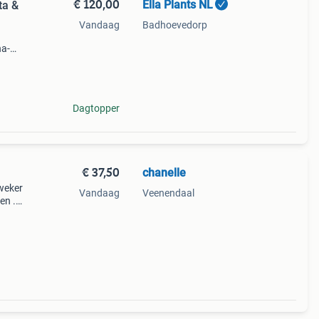
€ 120,00
Ella Plants NL
Vandaag
Badhoevedorp
na-
i
Dagtopper
€ 37,50
chanelle
kweker
Vandaag
Veenendaal
pen .
oot