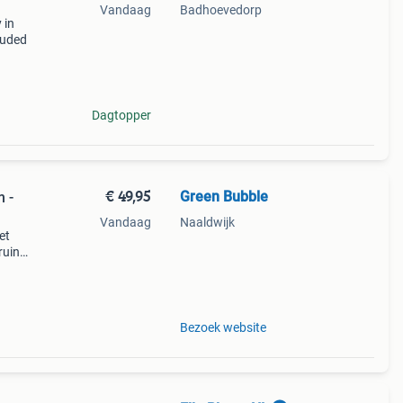
Vandaag
Badhoevedorp
 in
luded
Dagtopper
€ 49,95
Green Bubble
m -
Vandaag
Naaldwijk
et
ruine
is
en
Bezoek website