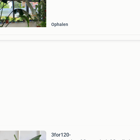
en heeft recent nog een prachtig groot nieuw 
gekreg
Ophalen
3for120-