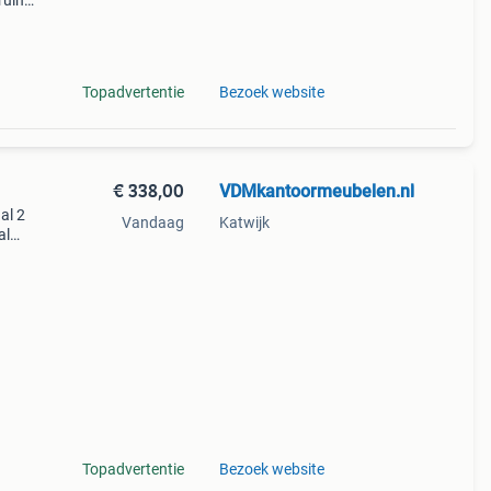
ruine
is
en
Topadvertentie
Bezoek website
€ 338,00
VDMkantoormeubelen.nl
al 2
Vandaag
Katwijk
al
e
Topadvertentie
Bezoek website