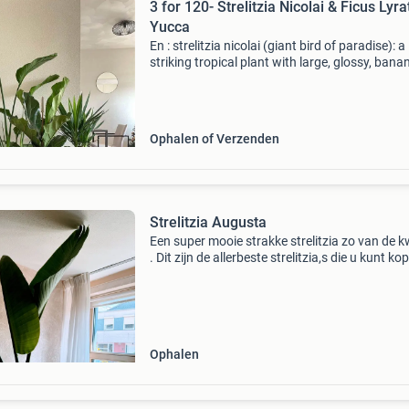
3 for 120- Strelitzia Nicolai & Ficus Lyrata &
Yucca
En : strelitzia nicolai (giant bird of paradise): a
striking tropical plant with large, glossy, bana
like leaves. It thrives in bright light and adds a
dramatic touch to indoor spaces or gardens. F
Ophalen of Verzenden
Strelitzia Augusta
Een super mooie strakke strelitzia zo van de 
. Dit zijn de allerbeste strelitzia,s die u kunt ko
Deze groeien recht omhoog en kunnen heel gr
worden . Deze is rond de 1.60 Gemeten incl d
Ophalen