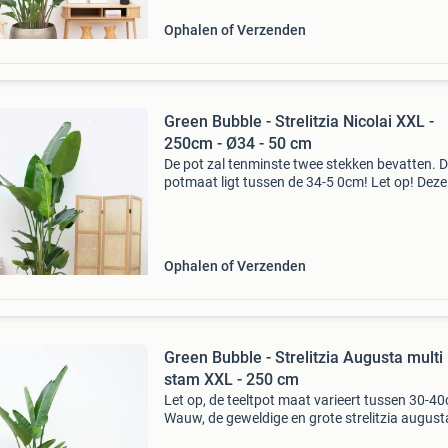
t
Ophalen of Verzenden
Green Bubble - Strelitzia Nicolai XXL -
250cm - Ø34 - 50 cm
De pot zal tenminste twee stekken bevatten. 
potmaat ligt tussen de 34-5 0cm! Let op! Deze
plant heeft van nature scheuren en bruine ra
in de bladeren. Dit hoort bij de plant en is niet 
te
Ophalen of Verzenden
Green Bubble - Strelitzia Augusta multi
stam XXL - 250 cm
Let op, de teeltpot maat varieert tussen 30-4
Wauw, de geweldige en grote strelitzia august
multi stam van 250cm brengt echt de tropen 