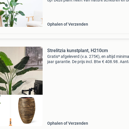
op! Deze plant heeft van nature scheuren en b
randen in de bladeren. Dit hoort bij de plant en 
niet tegen te houden. Met zijn grote bladeren 
Ophalen of Verzenden
Strelitzia kunstplant, H210cm
Gratis* afgeleverd (v.a. 275€), en altijd minima
jaar garantie. De prijs incl. Btw € 408.98. Aant
stuks op voorraad: 998.00 Maak kennis met d
kunstplant strelitzia h210cm van htt deco
st beoordeeld
Ophalen of Verzenden