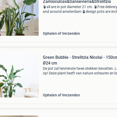
Zamioculcas&Sansevieria&Strelitzia
🪴all are in pot diameter 21 cm. 🪴Free delivery
and around amsterdam 🪴design pots are inc
Ophalen of Verzenden
Green Bubble - Strelitzia Nicolai - 150c
Ø24 cm
De pot zal tenminste twee stekken bevatten. L
op! Deze plant heeft van nature scheuren en b
randen in de bladeren. Dit hoort bij de plant en 
niet tegen te houden. Met zijn grote bladeren 
Ophalen of Verzenden