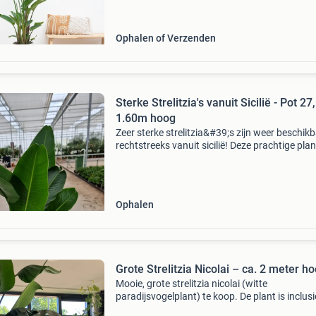
zich mee. Deze strelitzia augusta multi stam 
nameli
Ophalen of Verzenden
Sterke Strelitzia's vanuit Sicilië - Pot 27,
1.60m hoog
Zeer sterke strelitzia&#39;s zijn weer beschikb
rechtstreeks vanuit sicilië! Deze prachtige pla
zijn 1.60 Meter hoog en komen in een pot van
cm. Staan altijd prachtig in elk interieur.
Ophalen
Grote Strelitzia Nicolai – ca. 2 meter h
Mooie, grote strelitzia nicolai (witte
paradijsvogelplant) te koop. De plant is inclusi
antracietkleurige kunststof pot circa 2 meter