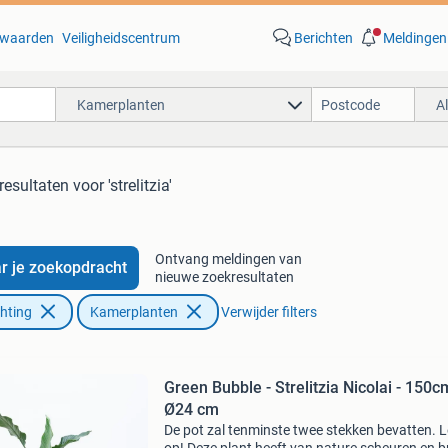
waarden
Veiligheidscentrum
Berichten
Meldingen
Kamerplanten
A
resultaten
voor 'strelitzia'
Ontvang meldingen van
r je zoekopdracht
nieuwe zoekresultaten
chting
Kamerplanten
Verwijder filters
Green Bubble - Strelitzia Nicolai - 150c
Ø24 cm
De pot zal tenminste twee stekken bevatten. L