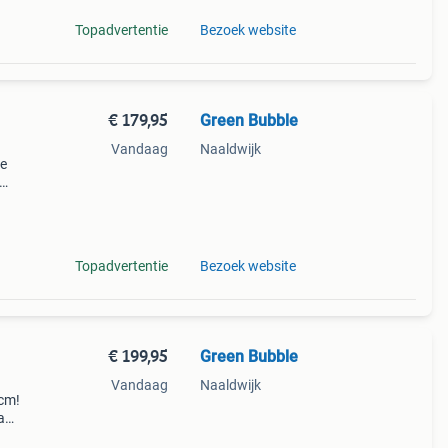
Topadvertentie
Bezoek website
€ 179,95
Green Bubble
Vandaag
Naaldwijk
De
nden
tegen
Topadvertentie
Bezoek website
€ 199,95
Green Bubble
Vandaag
Naaldwijk
0cm!
a
met