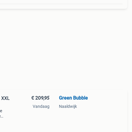
€ 209,95
Green Bubble
e XXL
Vandaag
Naaldwijk
De
e
nden
tegen