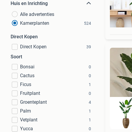
Huis en Inrichting
Alle advertenties
Kamerplanten
524
Direct Kopen
Direct Kopen
39
Soort
Bonsai
0
Cactus
0
Ficus
1
Fruitplant
0
Groenteplant
4
Palm
1
Vetplant
1
Be
Yucca
0