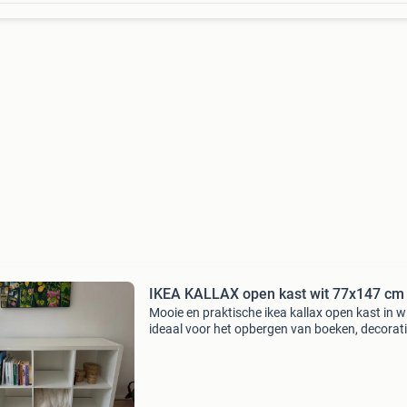
IKEA KALLAX open kast wit 77x147 cm
Mooie en praktische ikea kallax open kast in wi
ideaal voor het opbergen van boeken, decorati
andere spullen. De kast heeft de afmetingen
77x147 cm en is in goede staat. Perfect voor e
kamer