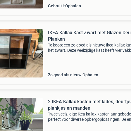
Gebruikt
Ophalen
IKEA Kallax Kast Zwart met Glazen Deu
Planken
Te koop: een zo goed als nieuwe ikea kallax kas
het zwart. Deze veelzijdige kast heeft vier vak
waarvan één is voorzien van een glazen deur 
een glazen plank, ideaal voor het tentoonstell
Zo goed als nieuw
Ophalen
2 IKEA Kallax kasten met lades, deurtje
plankjes en manden
Twee veelzijdige ikea kallax kasten aangebode
perfect voor diverse opbergoplossingen. De e
kast is een 2x2 vakkenkast, ideaal als dressoir
bijzettafel, en komt met twee handige