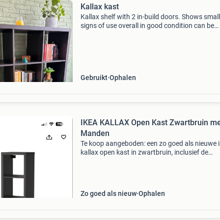
Kallax kast
Kallax shelf with 2 in-build doors. Shows small
signs of use overall in good condition can be
disassembled. 147 X 111 x 39 (cm)
Gebruikt
Ophalen
IKEA KALLAX Open Kast Zwartbruin me
Manden
Te koop aangeboden: een zo goed als nieuwe 
kallax open kast in zwartbruin, inclusief de
afgebeelde manden. Deze veelzijdige kast is id
voor het opbergen van boeken, decoratie of a
spulle
Zo goed als nieuw
Ophalen