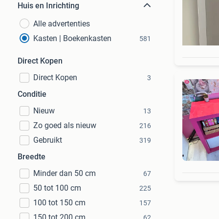
Huis en Inrichting
Alle advertenties
Kasten | Boekenkasten
581
Direct Kopen
Direct Kopen
3
Conditie
Nieuw
13
Zo goed als nieuw
216
Gebruikt
319
Breedte
Minder dan 50 cm
67
50 tot 100 cm
225
100 tot 150 cm
157
150 tot 200 cm
62