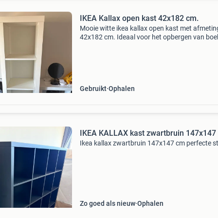
IKEA Kallax open kast 42x182 cm.
Mooie witte ikea kallax open kast met afmeti
42x182 cm. Ideaal voor het opbergen van boe
decoratie of andere spullen. De kast is in goed
staat en kan direct worden opgehaald.
Gebruikt
Ophalen
IKEA KALLAX kast zwartbruin 147x147
Ikea kallax zwartbruin 147x147 cm perfecte s
Zo goed als nieuw
Ophalen