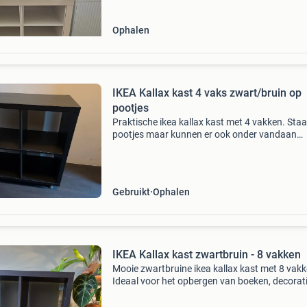
opbergmanden. De
Ophalen
IKEA Kallax kast 4 vaks zwart/bruin op
pootjes
Praktische ikea kallax kast met 4 vakken. Staa
pootjes maar kunnen er ook onder vandaan
gehaald worden. Zonder bakken. Heeft lichte
gebruiksporen. Vooral op de plekken waar de
bakken staan. Hoogte
Gebruikt
Ophalen
IKEA Kallax kast zwartbruin - 8 vakken
Mooie zwartbruine ikea kallax kast met 8 vakk
Ideaal voor het opbergen van boeken, decorati
als roomdivider. De kast is in goede staat en h
lichte gebruikssporen. Afmetingen: zie foto.