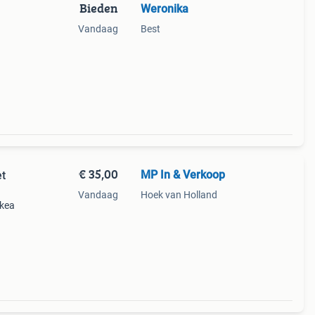
Bieden
Weronika
Vandaag
Best
€ 35,00
MP In & Verkoop
t
Vandaag
Hoek van Holland
ikea
eaal
ndere