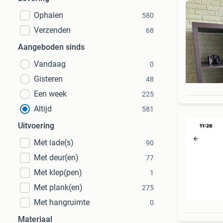
Ophalen
580
Verzenden
68
Aangeboden sinds
Vandaag
0
Gisteren
48
Een week
225
Altijd
581
Uitvoering
Met lade(s)
90
Met deur(en)
77
Met klep(pen)
1
Met plank(en)
275
Met hangruimte
0
Materiaal