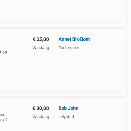
€ 25,00
Annet Bik-Bom
Vandaag
Zoetermeer
t op
€ 30,00
Bob John
en.
Vandaag
Lelystad
e of
eeft