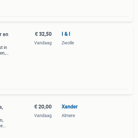
€ 32,50
I & I
r en
Vandaag
Zwolle
t in
ken,
en
en
€ 20,00
Xander
s,
Vandaag
Almere
n,
ne
 of