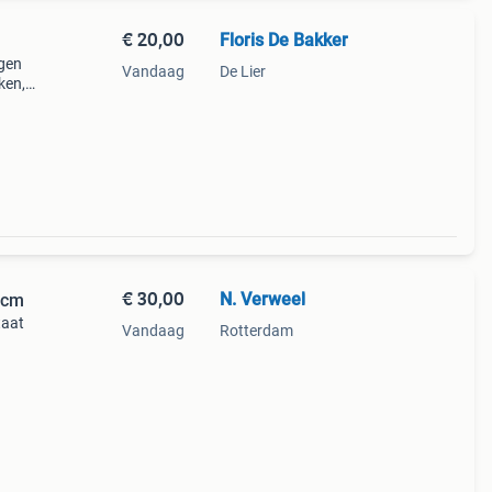
€ 20,00
Floris De Bakker
ngen
Vandaag
De Lier
ken,
e
€ 30,00
N. Verweel
 cm
taat
Vandaag
Rotterdam