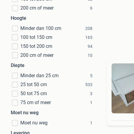
200 cm of meer
6
Hoogte
Minder dan 100 cm
208
100 tot 150 cm
165
150 tot 200 cm
94
200 cm of meer
10
Diepte
Minder dan 25 cm
5
25 tot 50 cm
533
50 tot 75 cm
3
75 cm of meer
1
Moet nu weg
Moet nu weg
1
Levering