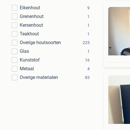
Eikenhout
9
Grenenhout
1
Kersenhout
1
Teakhout
1
Overige houtsoorten
225
Glas
1
Kunststof
16
Metaal
4
Overige materialen
83