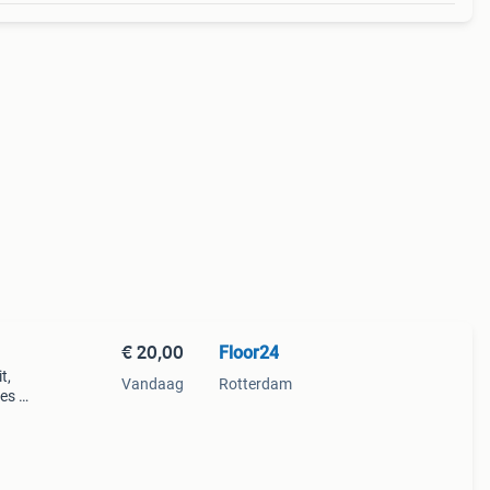
€ 20,00
Floor24
t,
Vandaag
Rotterdam
es of
lke