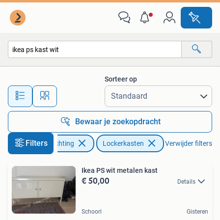
Kasten | Lockerkasten
Sorteer op
Alle afstanden…
Bewaar je zoekopdracht
Filters
Huis en Inrichting
Lockerkasten
Verwijder filters
Ikea PS wit metalen kast
€ 50,00
Details
Schoorl
Gisteren