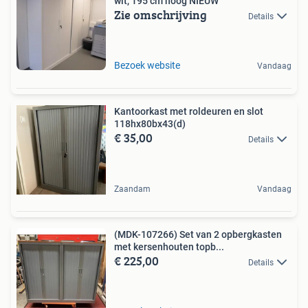
wit, 195 cm hoog NIEUW
Zie omschrijving
Details
Bezoek website
Vandaag
Kantoorkast met roldeuren en slot
118hx80bx43(d)
€ 35,00
Details
Zaandam
Vandaag
(MDK-107266) Set van 2 opbergkasten
met kersenhouten topb...
€ 225,00
Details