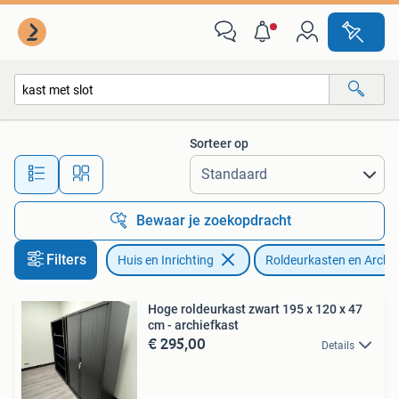
Kasten | Roldeurkasten en Archiefkasten
Sorteer op
Alle afstanden…
Bewaar je zoekopdracht
Filters
Huis en Inrichting
Roldeurkasten en Archi
Hoge roldeurkast zwart 195 x 120 x 47
cm - archiefkast
€ 295,00
Details