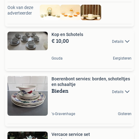
Ook van deze
adverteerder
Kop en Schotels
€ 10,00
Details
Gouda
Eergisteren
Boerenbont servies: borden, schoteltjes
en schaaltje
Bieden
Details
's-Gravenhage
Gisteren
Vercace service set