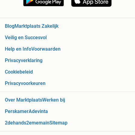
Blog
Marktplaats Zakelijk
Veilig en Succesvol
Help en Info
Voorwaarden
Privacyverklaring
Cookiebeleid
Privacyvoorkeuren
Over Marktplaats
Werken bij
Perskamer
Adevinta
2dehands
2ememain
Sitemap