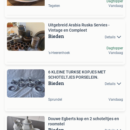
Dagtopper
Tegelen
Vandaag
Uitgebreid Arabia Ruska Servies -
Vintage en Compleet
Bieden
Details
Dagtopper
's-Heerenhoek
Vandaag
6 KLEINE TURKSE KOPJES MET
SCHOTELTJES PORSELEIN.
Bieden
Details
Sprundel
Vandaag
Douwe Egberts kop en 2 schoteltjes en
roomstel
Bieden