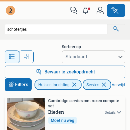
Keuken | Servies
Sorteer op
Alle afstanden…
Bewaar je zoekopdracht
Filters
Huis en Inrichting
Servies
Verwijder f
Cambridge servies met rozen compete
set
Bieden
Details
Moet nu weg