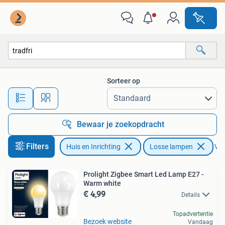
Lampen | Losse lampen
Sorteer op
Alle afstanden…
Bewaar je zoekopdracht
Filters
Huis en Inrichting
Losse lampen
Ver
Prolight Zigbee Smart Led Lamp E27 -
Warm white
€ 4,99
Details
Topadvertentie
Bezoek website
Vandaag