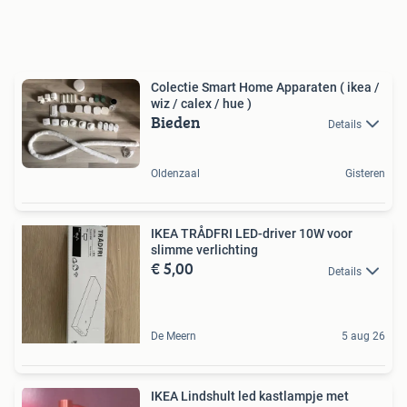
Colectie Smart Home Apparaten ( ikea /
wiz / calex / hue )
Bieden
Details
Oldenzaal
Gisteren
IKEA TRÅDFRI LED-driver 10W voor
slimme verlichting
€ 5,00
Details
De Meern
5 aug 26
IKEA Lindshult led kastlampje met