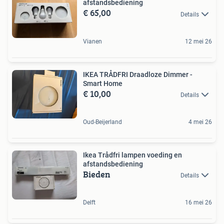
afstandsbediening
€ 65,00
Details
Vianen
12 mei 26
IKEA TRÅDFRI Draadloze Dimmer -
Smart Home
€ 10,00
Details
Oud-Beijerland
4 mei 26
Ikea Trådfri lampen voeding en
afstandsbediening
Bieden
Details
Delft
16 mei 26