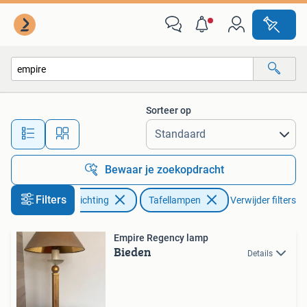
Lampen | Tafellampen
Sorteer op
Alle afstanden…
Bewaar je zoekopdracht
Filters
Huis en Inrichting
Tafellampen
Verwijder filters
Empire Regency lamp
Bieden
Details