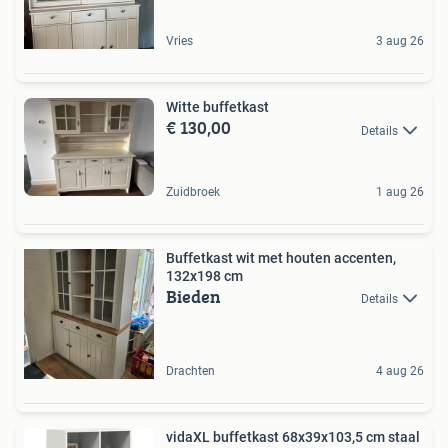
Vries
3 aug 26
Witte buffetkast
€ 130,00
Details
Zuidbroek
1 aug 26
Buffetkast wit met houten accenten,
132x198 cm
Bieden
Details
Drachten
4 aug 26
vidaXL buffetkast 68x39x103,5 cm staal