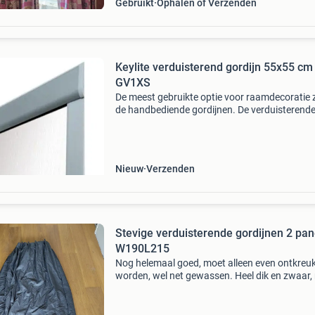
Gebruikt
Ophalen of Verzenden
Keylite verduisterend gordijn 55x55 cm
GV1XS
De meest gebruikte optie voor raamdecoratie z
de handbediende gordijnen. De verduisterende
is ideaal voor slaapkamers, zelfs overdag kunt
met het lichtdichte gordijn de ruimte donker 
Nieuw
Verzenden
Stevige verduisterende gordijnen 2 pa
W190L215
Nog helemaal goed, moet alleen even ontkreu
worden, wel net gewassen. Heel dik en zwaar,
een latex achterkant en verzwaring aan de
onderkant. 2 Panelen met een lengte van 215 
breedte van ~190