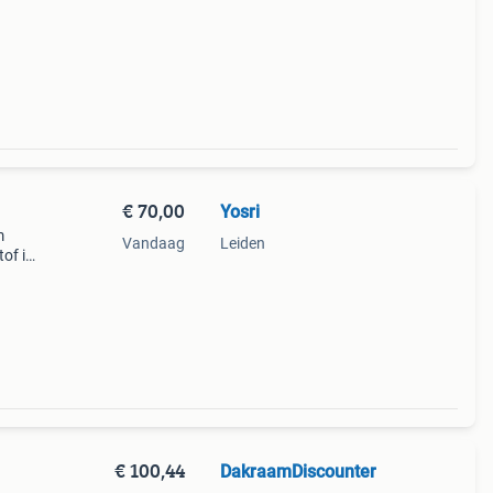
€ 70,00
Yosri
m
Vandaag
Leiden
tof is
. D
€ 100,44
DakraamDiscounter