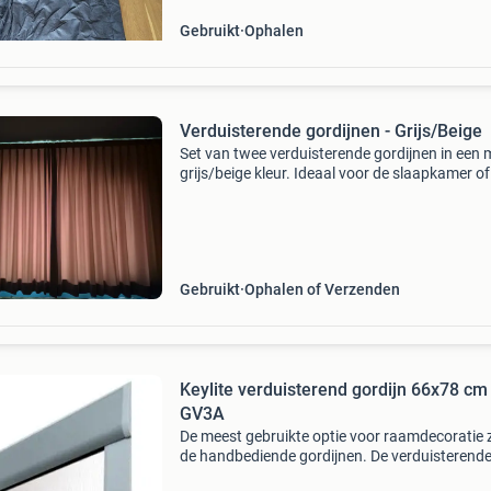
Gebruikt
Ophalen
Verduisterende gordijnen - Grijs/Beige
Set van twee verduisterende gordijnen in een 
grijs/beige kleur. Ideaal voor de slaapkamer of
andere ruimte waar u het licht buiten wilt hou
De gordijnen zijn gebruikt, maar verkeren in
Gebruikt
Ophalen of Verzenden
Keylite verduisterend gordijn 66x78 cm
GV3A
De meest gebruikte optie voor raamdecoratie z
de handbediende gordijnen. De verduisterende
is ideaal voor slaapkamers, zelfs overdag kunt