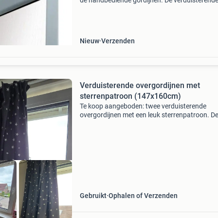
de handbediende gordijnen. De verduisterende
is ideaal voor slaapkamers, zelfs overdag kunt
met het lichtdichte gordijn de ruimte donker 
Nieuw
Verzenden
Verduisterende overgordijnen met
sterrenpatroon (147x160cm)
Te koop aangeboden: twee verduisterende
overgordijnen met een leuk sterrenpatroon. D
gordijnen zijn 147 cm hoog en 160 cm breed. Z
ideaal voor ramen met een dagmaat van 123
hoog en 125 cm br
Gebruikt
Ophalen of Verzenden