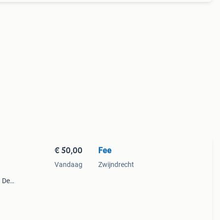
€ 50,00
Fee
Vandaag
Zwijndrecht
. De
latend
beide