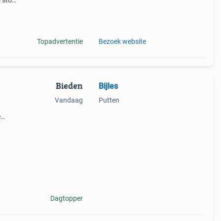
 stof
 u
maken.
Topadvertentie
Bezoek website
Bieden
Bijles
Vandaag
Putten
e
e zijn
 cm
Dagtopper