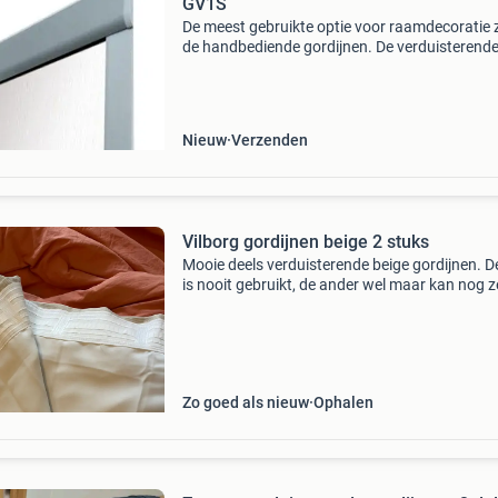
GV1S
De meest gebruikte optie voor raamdecoratie z
de handbediende gordijnen. De verduisterende
is ideaal voor slaapkamers, zelfs overdag kunt
met het lichtdichte gordijn de ruimte donker 
Nieuw
Verzenden
Vilborg gordijnen beige 2 stuks
Mooie deels verduisterende beige gordijnen. D
is nooit gebruikt, de ander wel maar kan nog z
een ronde mee. Afmeting per stuk 145x300 c
Nieuwprijs voor twee is €59,99.
Zo goed als nieuw
Ophalen