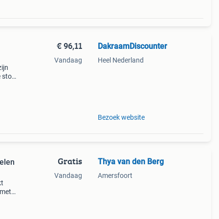
€ 96,11
DakraamDiscounter
Vandaag
Heel Nederland
ijn
 stof
 u
maken.
Bezoek website
Gratis
Thya van den Berg
nelen
Vandaag
Amersfoort
kt
 met
en