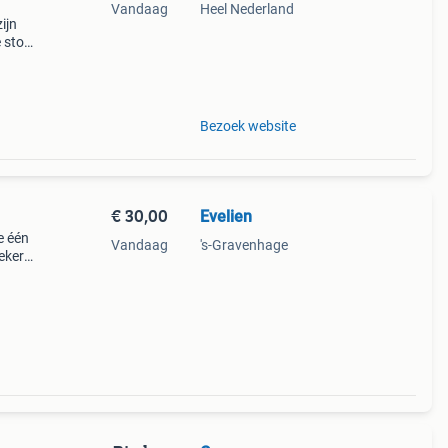
Vandaag
Heel Nederland
ijn
 stof
 u
maken.
Bezoek website
€ 30,00
Evelien
e één
Vandaag
's-Gravenhage
eker
m.