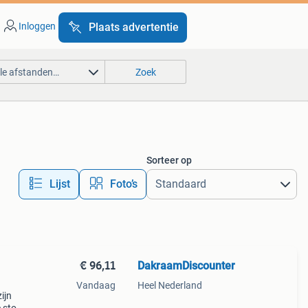
Inloggen
Plaats advertentie
lle afstanden…
Zoek
Sorteer op
Lijst
Foto’s
€ 96,11
DakraamDiscounter
Vandaag
Heel Nederland
ijn