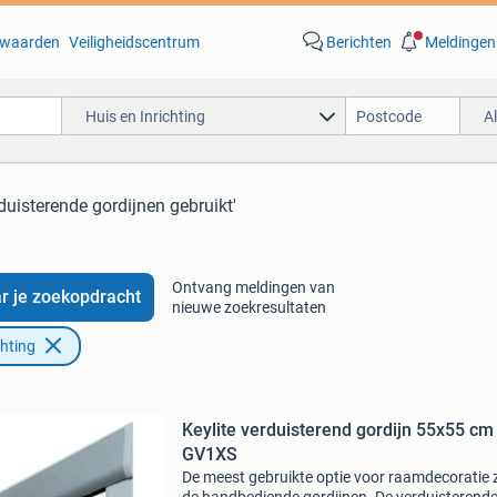
waarden
Veiligheidscentrum
Berichten
Meldingen
Huis en Inrichting
A
duisterende gordijnen gebruikt'
Ontvang meldingen van
r je zoekopdracht
nieuwe zoekresultaten
chting
Keylite verduisterend gordijn 55x55 cm
GV1XS
De meest gebruikte optie voor raamdecoratie z