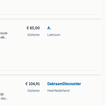
€ 85,00
A.
mooie
Gisteren
Leersum
 elke
den.
€ 106,91
DakraamDiscounter
Gisteren
Heel Nederland
ijn
 stof
 u