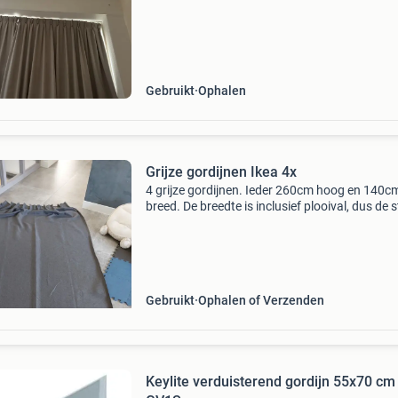
Gebruikt
Ophalen
Grijze gordijnen Ikea 4x
4 grijze gordijnen. Ieder 260cm hoog en 140c
breed. De breedte is inclusief plooival, dus de s
breder. Er zitten al haken in. Gordijnrails is niet
inbegrepen. Hebben ongeveer 4 jaar gehangen
Gebruikt
Ophalen of Verzenden
Keylite verduisterend gordijn 55x70 cm