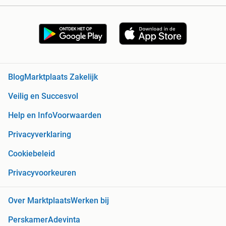
Blog
Marktplaats Zakelijk
Veilig en Succesvol
Help en Info
Voorwaarden
Privacyverklaring
Cookiebeleid
Privacyvoorkeuren
Over Marktplaats
Werken bij
Perskamer
Adevinta