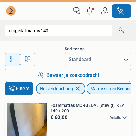
Slaapkamer | Matrassen en Bedbodems
Sorteer op
Alle afstanden…
Bewaar je zoekopdracht
Filters
Huis en Inrichting
Matrassen en Bedbode
Foammatras MORGEDAL (stevig) IKEA
140 x 200
€ 60,00
Details