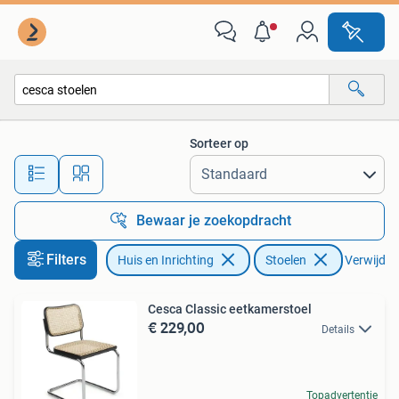
Stoelen
Sorteer op
Alle afstanden…
Bewaar je zoekopdracht
Filters
Huis en Inrichting
Stoelen
Verwijder 
Cesca Classic eetkamerstoel
€ 229,00
Details
Topadvertentie