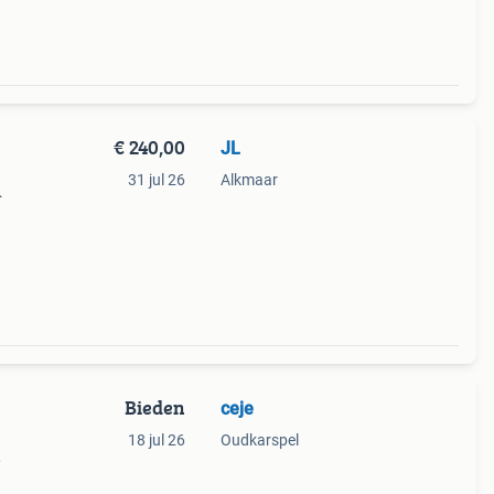
€ 240,00
JL
31 jul 26
Alkmaar
een
n van
Bieden
ceje
18 jul 26
Oudkarspel
,