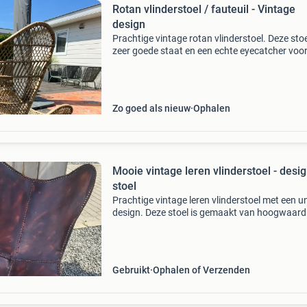
Rotan vlinderstoel / fauteuil - Vintage
design
Prachtige vintage rotan vlinderstoel. Deze stoel
zeer goede staat en een echte eyecatcher voo
zowel binnen als buiten (onder een overkappin
Het rotan is stevig en de stoel zit comfortabel.
Zo goed als nieuw
Ophalen
Mooie vintage leren vlinderstoel - desi
stoel
Prachtige vintage leren vlinderstoel met een u
design. Deze stoel is gemaakt van hoogwaard
leer en heeft een karakteristieke uitstraling die
perfect past in een vintage of industrieel interi
Gebruikt
Ophalen of Verzenden