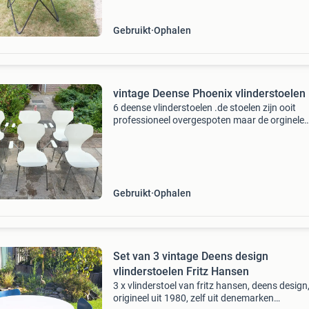
Gebruikt
Ophalen
vintage Deense Phoenix vlinderstoelen
6 deense vlinderstoelen .de stoelen zijn ooit
professioneel overgespoten maar de orginele
kleurtjes komen hier en daar op slijtplekjes er 
beetje doorheen . Comfortabel zittende stoele
hoge kw
Gebruikt
Ophalen
Set van 3 vintage Deens design
vlinderstoelen Fritz Hansen
3 x vlinderstoel van fritz hansen, deens design
origineel uit 1980, zelf uit denemarken