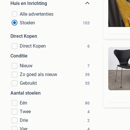
Huis en Inrichting
Alle advertenties
Stoelen
103
Direct Kopen
Direct Kopen
6
Conditie
Nieuw
7
Zo goed als nieuw
39
Gebruikt
55
Aantal stoelen
Eén
86
Twee
4
Drie
2
Vier
4