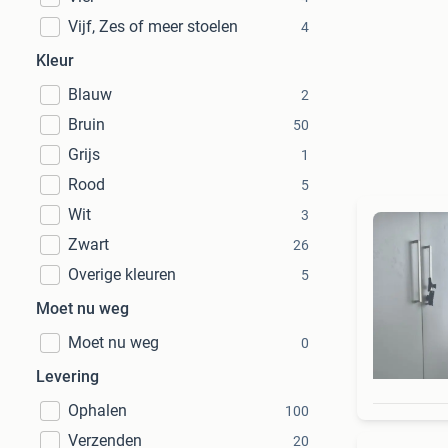
Vijf, Zes of meer stoelen
4
Kleur
Blauw
2
Bruin
50
Grijs
1
Rood
5
Wit
3
Zwart
26
Overige kleuren
5
Moet nu weg
Moet nu weg
0
Levering
Ophalen
100
Verzenden
20