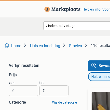
Help en info
Voor
116 result
Home
Huis en Inrichting
Stoelen
Verfijn resultaten
Bewaa
Prijs
Huis en Inri
van
tot
€
€
Categorie
Wis de categorie