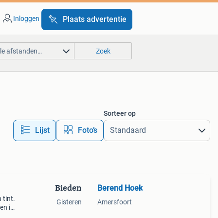
Inloggen
Plaats advertentie
lle afstanden…
Zoek
Sorteer op
Lijst
Foto’s
Bieden
Berend Hoek
 tint.
Gisteren
Amersfoort
en is
 voor