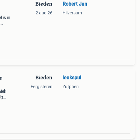
Bieden
Robert Jan
2 aug 26
Hilversum
 is in
r
g).
 P
Bieden
leukspul
gn
Eergisteren
Zutphen
niek
ig
eur.