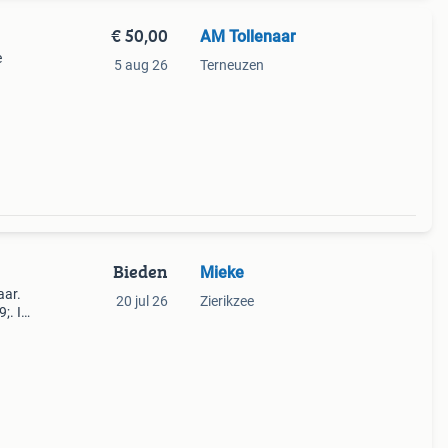
€ 50,00
AM Tollenaar
e
5 aug 26
Terneuzen
Bieden
Mieke
aar.
20 jul 26
Zierikzee
;. In