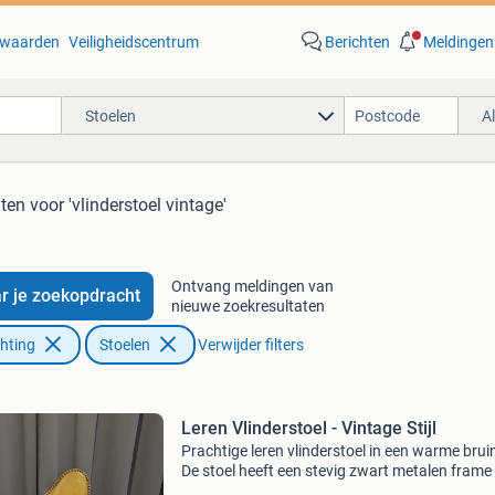
waarden
Veiligheidscentrum
Berichten
Meldingen
Stoelen
A
aten
voor 'vlinderstoel vintage'
Ontvang meldingen van
r je zoekopdracht
nieuwe zoekresultaten
chting
Stoelen
Verwijder filters
Leren Vlinderstoel - Vintage Stijl
Prachtige leren vlinderstoel in een warme bruin
De stoel heeft een stevig zwart metalen frame 
afgewerkt met decoratieve stiksels, wat zorgt