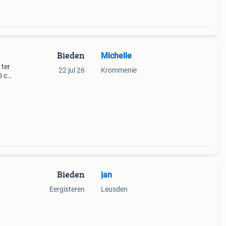
Bieden
Michelle
 ter
22 jul 26
Krommenie
40 cm
Bieden
jan
Eergisteren
Leusden