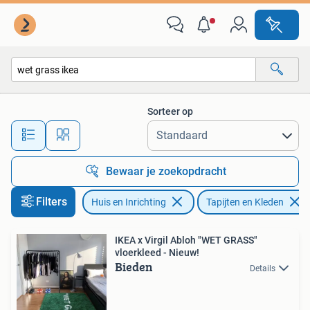
Stoffering | Tapijten en Kleden
Sorteer op
Alle afstanden…
Bewaar je zoekopdracht
Filters
Huis en Inrichting
Tapijten en Kleden
IKEA x Virgil Abloh "WET GRASS"
vloerkleed - Nieuw!
Bieden
Details