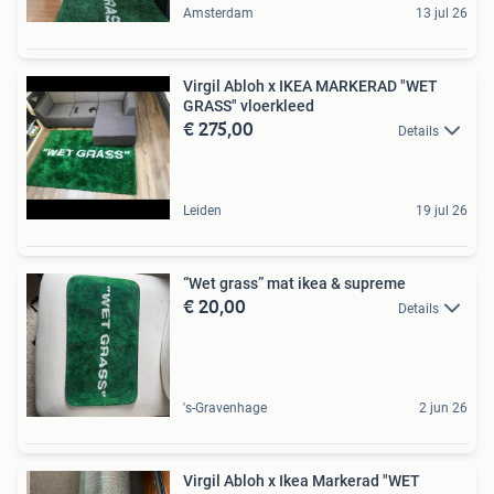
Amsterdam
13 jul 26
Virgil Abloh x IKEA MARKERAD "WET
GRASS" vloerkleed
€ 275,00
Details
Leiden
19 jul 26
“Wet grass” mat ikea & supreme
€ 20,00
Details
's-Gravenhage
2 jun 26
Virgil Abloh x Ikea Markerad "WET