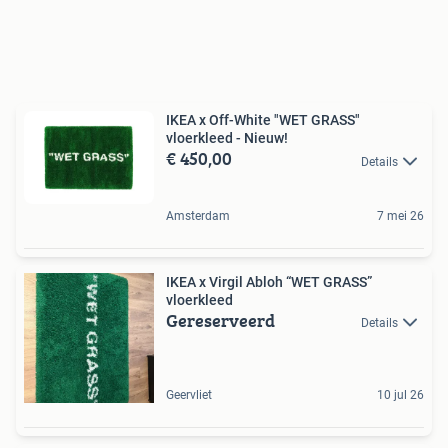
IKEA x Off-White "WET GRASS"
vloerkleed - Nieuw!
€ 450,00
Details
Amsterdam
7 mei 26
IKEA x Virgil Abloh “WET GRASS”
vloerkleed
Gereserveerd
Details
Geervliet
10 jul 26