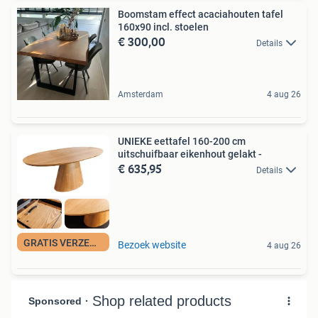
Boomstam effect acaciahouten tafel
160x90 incl. stoelen
€ 300,00
Details
Amsterdam
4 aug 26
UNIEKE eettafel 160-200 cm
uitschuifbaar eikenhout gelakt -
€ 635,95
Details
GRATIS VERZENDING
Bezoek website
4 aug 26