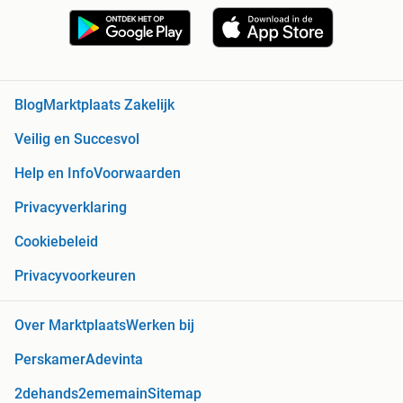
Blog
Marktplaats Zakelijk
Veilig en Succesvol
Help en Info
Voorwaarden
Privacyverklaring
Cookiebeleid
Privacyvoorkeuren
Over Marktplaats
Werken bij
Perskamer
Adevinta
2dehands
2ememain
Sitemap