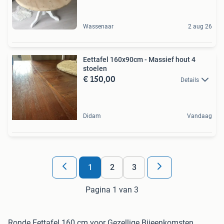
Wassenaar
2 aug 26
Eettafel 160x90cm - Massief hout 4
stoelen
€ 150,00
Details
Didam
Vandaag
1
2
3
Pagina 1 van 3
Ronde Eettafel 160 cm voor Gezellige Bijeenkomsten