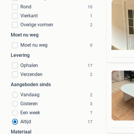
Rond
10
Vierkant
1
Overige vormen
2
Moet nu weg
Moet nu weg
0
Levering
Ophalen
17
Verzenden
2
Aangeboden sinds
Vandaag
2
Gisteren
3
Een week
7
Altijd
17
Materiaal