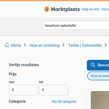
Help en info
Voor
Home
Huis en Inrichting
Tafels | Salontafels
Verfijn resultaten
Bewaa
Prijs
Huis en Inri
van
tot
€
€
Categorie
Wis de categorie