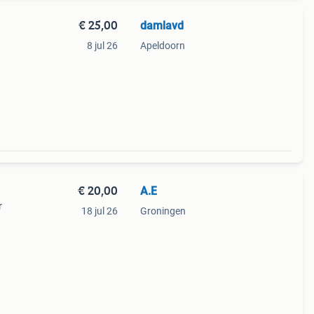
€ 25,00
damlavd
8 jul 26
Apeldoorn
€ 20,00
A.E
r
18 jul 26
Groningen