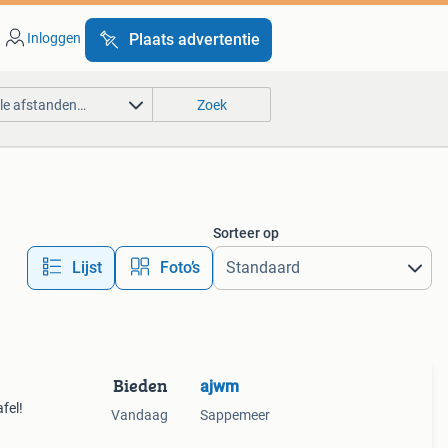
Inloggen
Plaats advertentie
lle afstanden…
Zoek
Sorteer op
Lijst
Foto’s
Bieden
ajwm
fel!
Vandaag
Sappemeer
lein