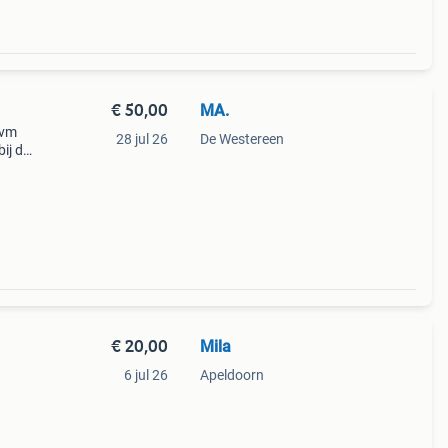
€ 50,00
MA.
Ivm
28 jul 26
De Westereen
ij de
€ 20,00
Mila
6 jul 26
Apeldoorn