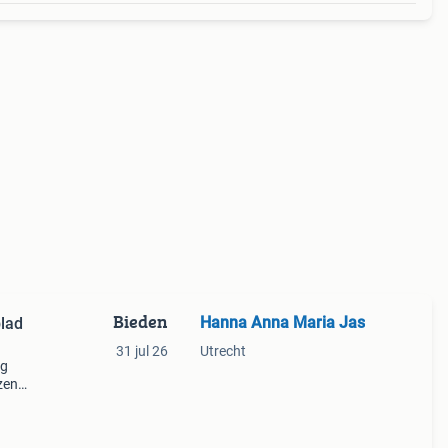
Bieden
Hanna Anna Maria Jas
lad
31 jul 26
Utrecht
ig
zen
 in
a. 80