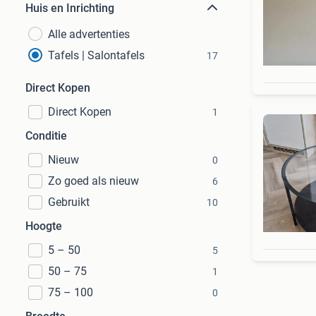
Huis en Inrichting
Alle advertenties
Tafels | Salontafels
17
Direct Kopen
Direct Kopen
1
Conditie
Nieuw
0
Zo goed als nieuw
6
Gebruikt
10
Hoogte
5 – 50
5
50 – 75
1
75 – 100
0