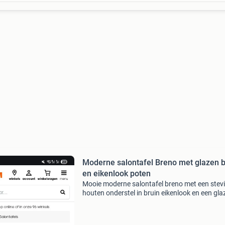
Moderne salontafel Breno met glazen b
en eikenlook poten
Mooie moderne salontafel breno met een stev
houten onderstel in bruin eikenlook en een gla
blad. De tafel heeft een tijdloos design en past
vrijwel ieder interieur. Met een doorsnee van c