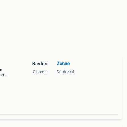
Bieden
Zonne
en
Gisteren
Dordrecht
 op de
ect
e