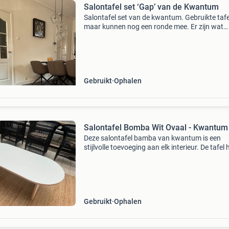
Salontafel set ‘Gap’ van de Kwantum
Salontafel set van de kwantum. Gebruikte tafe
maar kunnen nog een ronde mee. Er zijn wat
gebruikssporen aanwezig, zie hiervoor de foto’
Afmetingen: grotere tafel: 80 × 80 × 47 cm (l × 
kl
Gebruikt
Ophalen
Salontafel Bomba Wit Ovaal - Kwantum
Deze salontafel bamba van kwantum is een
stijlvolle toevoeging aan elk interieur. De tafel 
een ovaal wit blad en een stevige constructie, 
voor in de woonkamer of serre. De afmetingen 
Gebruikt
Ophalen