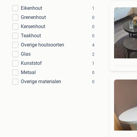
Eikenhout
1
Grenenhout
0
Kersenhout
0
Teakhout
0
Overige houtsoorten
4
Glas
2
Kunststof
1
Metaal
0
Overige materialen
0