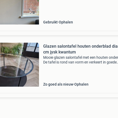
prijsje weg. Graag zsm ophalen uit sappemeer
maten:
Gebruikt
Ophalen
Glazen salontafel houten onderblad dia
cm jysk kwantum
Mooie glazen salontafel met een houten onder
De tafel is rond van vorm en verkeert in goede
staat. Het glazen blad is helder en geeft een
stijlvolle uitstraling. Ideaal voor in de woonka
Hoog
Zo goed als nieuw
Ophalen