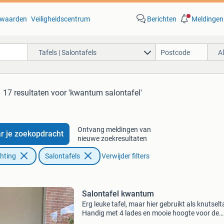
waarden
Veiligheidscentrum
Berichten
Meldingen
Tafels | Salontafels
A
17 resultaten
voor 'kwantum salontafel'
Ontvang meldingen van
r je zoekopdracht
nieuwe zoekresultaten
chting
Salontafels
Verwijder filters
Salontafel kwantum
Erg leuke tafel, maar hier gebruikt als knutselta
Handig met 4 lades en mooie hoogte voor de
kinderen om aan te zitten. Mag voor een heel k