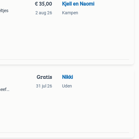
€ 35,00
Kjell en Naomi
ltjes
2 aug 26
Kampen
s.
b × h)
Gratis
Nikki
31 jul 26
Uden
heeft
ideaal
zijn