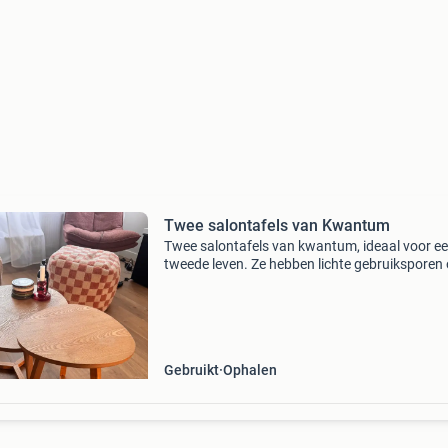
Twee salontafels van Kwantum
Twee salontafels van kwantum, ideaal voor e
tweede leven. Ze hebben lichte gebruiksporen
bladen, zoals te zien is op de foto&#39;s. Perf
voor de liefhebber die op zoek is naar function
Gebruikt
Ophalen