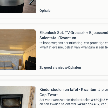
Ophalen
Eikenlook Set: TV-Dressoir + Bijpassen
Salontafel (Kwantum
​te koop wegens herinrichting: een prachtige e
kwalitatieve meubelset van kwantum in een t
eikenlook. De meubels hebben een tweekleurig
design: een stoer, vergrijsd eikenlook bovenbl
met een l
Zo goed als nieuw
Ophalen
Kinderstoelen en tafel - Kwantum Jip e
Gap Zwart
Set van twee zwarte kinderstoelen &#39;jip&#
en een zwarte salontafel &#39;gap&#39; van