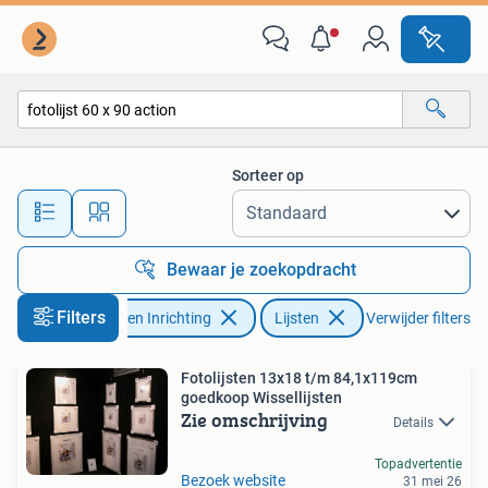
Woonaccessoires | Lijsten
Sorteer op
Alle afstanden…
Bewaar je zoekopdracht
Filters
Huis en Inrichting
Lijsten
Verwijder filters
Fotolijsten 13x18 t/m 84,1x119cm
goedkoop Wissellijsten
Zie omschrijving
Details
Topadvertentie
Bezoek website
31 mei 26