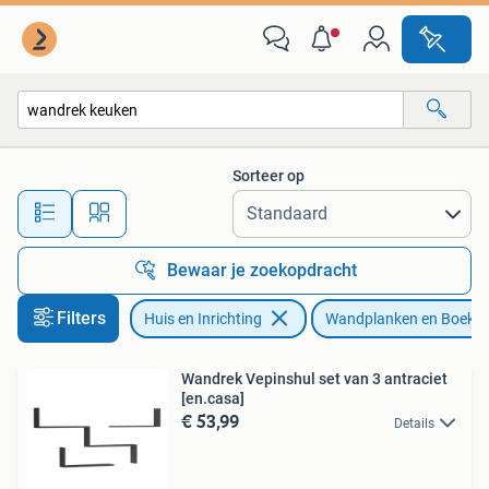
Woonaccessoires | Wandplanken en Boekenplanken
Sorteer op
Alle afstanden…
Bewaar je zoekopdracht
Filters
Huis en Inrichting
Wandplanken en Boeke
Wandrek Vepinshul set van 3 antraciet
[en.casa]
€ 53,99
Details