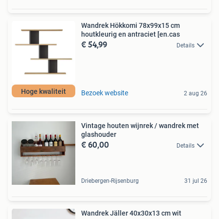
Wandrek Hökkomi 78x99x15 cm
houtkleurig en antraciet [en.cas
€ 54,99
Details
Hoge kwaliteit
Bezoek website
2 aug 26
Vintage houten wijnrek / wandrek met
glashouder
€ 60,00
Details
Driebergen-Rijsenburg
31 jul 26
Wandrek Jäller 40x30x13 cm wit