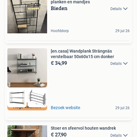
planken en mandjes
Bieden
Details
Hoofddorp
29 jul 26
[en.casa] Wandplank Strängnäs
verstelbaar 50x60x15 cm donker
€ 34,99
Details
Hoge kwaliteit
Bezoek website
29 jul 26
Stoer en sfeervol houten wandrek
€ 27,90
Details