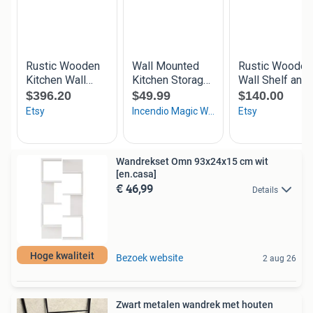
Wandrekset Omn 93x24x15 cm wit
[en.casa]
€ 46,99
Details
Hoge kwaliteit
Bezoek website
2 aug 26
Zwart metalen wandrek met houten