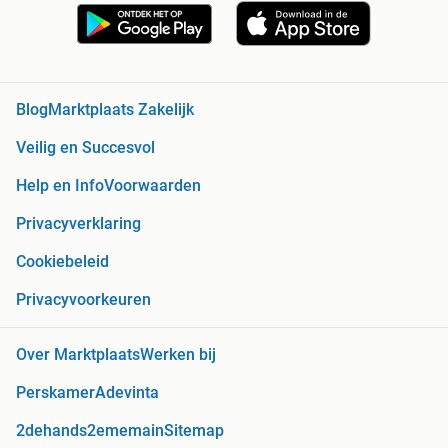
Blog
Marktplaats Zakelijk
Veilig en Succesvol
Help en Info
Voorwaarden
Privacyverklaring
Cookiebeleid
Privacyvoorkeuren
Over Marktplaats
Werken bij
Perskamer
Adevinta
2dehands
2ememain
Sitemap