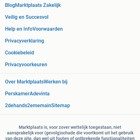
Blog
Marktplaats Zakelijk
Veilig en Succesvol
Help en Info
Voorwaarden
Privacyverklaring
Cookiebeleid
Privacyvoorkeuren
Over Marktplaats
Werken bij
Perskamer
Adevinta
2dehands
2ememain
Sitemap
Marktplaats is, voor zover wettelijk toegestaan, niet
aansprakelijk voor (gevolg)schade die voortkomt uit het gebruik
van deze site, dan wel uit fouten of ontbrekende functionaliteiten