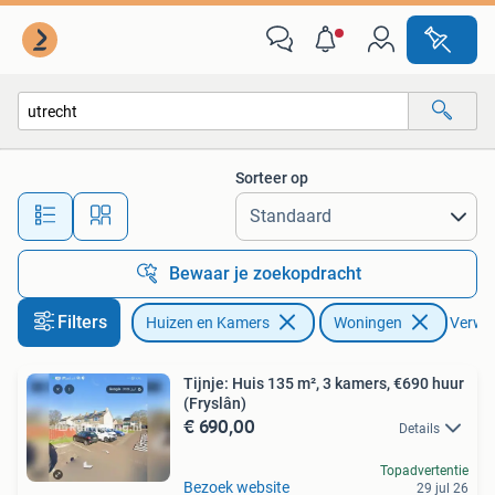
Woningruil
Sorteer op
Alle afstanden…
Bewaar je zoekopdracht
Filters
Huizen en Kamers
Woningen
Verwijd
Tijnje: Huis 135 m², 3 kamers, €690 huur
(Fryslân)
€ 690,00
Details
Topadvertentie
Bezoek website
29 jul 26