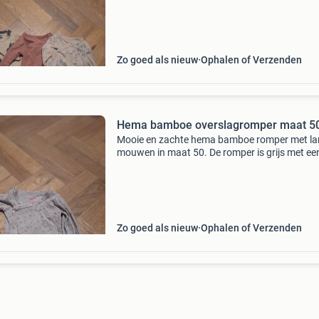
een heeft een bloemetjespateoon. Dit zijn
overslagrompe
Zo goed als nieuw
Ophalen of Verzenden
Hema bamboe overslagromper maat 5
Mooie en zachte hema bamboe romper met l
mouwen in maat 50. De romper is grijs met ee
speels patroon en heeft een ribje. Dit is een
overslagromper, wat het gemakkelijker maakt
de allerkleinste
Zo goed als nieuw
Ophalen of Verzenden