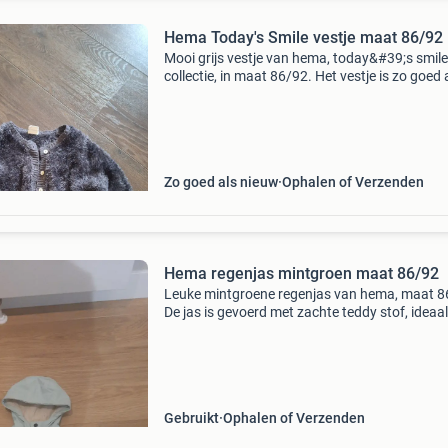
Hema Today's Smile vestje maat 86/92
Mooi grijs vestje van hema, today&#39;s smile
collectie, in maat 86/92. Het vestje is zo goed 
nieuw en heerlijk zacht. Perfect voor de koude
dagen.
Zo goed als nieuw
Ophalen of Verzenden
Hema regenjas mintgroen maat 86/92
Leuke mintgroene regenjas van hema, maat 8
De jas is gevoerd met zachte teddy stof, ideaa
de koudere regenachtige dagen. De jas is in g
staat en perfect voor een jongetje of meisje.
Gebruikt
Ophalen of Verzenden