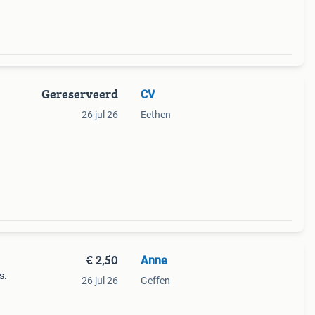
Gereserveerd
CV
26 jul 26
Eethen
€ 2,50
Anne
s.
26 jul 26
Geffen
ren.