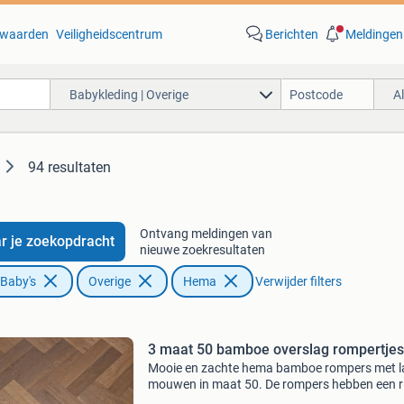
waarden
Veiligheidscentrum
Berichten
Meldingen
Babykleding | Overige
A
94 resultaten
Ontvang meldingen van
r je zoekopdracht
nieuwe zoekresultaten
 Baby's
Overige
Hema
Verwijder filters
3 maat 50 bamboe overslag rompertjes
Mooie en zachte hema bamboe rompers met 
mouwen in maat 50. De rompers hebben een ri
Een heeft een nijntje opdruk, een is effen roze 