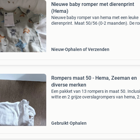
Nieuwe baby romper met dierenprint
(Hema)
Nieuwe baby romper van hema met een leuke
dierenprint. Maat 50/56 (0-2 maanden). De r
is gemaakt van 95% biologisch katoen en heef
het originele prijskaartje eraan. Perfect voor e
jongetje
Nieuw
Ophalen of Verzenden
Rompers maat 50 - Hema, Zeeman en
diverse merken
Een pakket van 13 rompers in maat 50. Inclusi
witte en 2 grijze overslagrompers van hema, 2
blauwe overslagrompers van zeeman en 6 ro
van diverse merken. Ideaal voor de eerste kleer
van j
Gebruikt
Ophalen