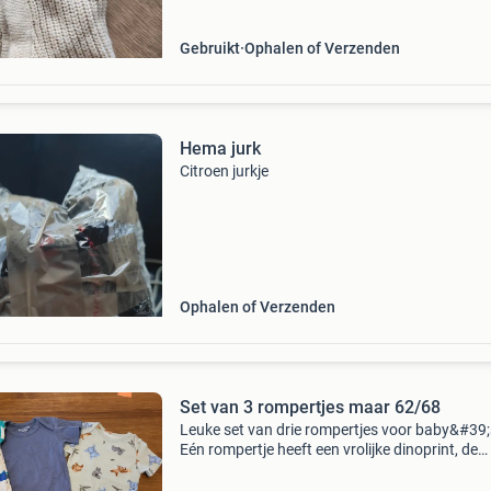
Gebruikt
Ophalen of Verzenden
Hema jurk
Citroen jurkje
Ophalen of Verzenden
Set van 3 rompertjes maar 62/68
Leuke set van drie rompertjes voor baby&#39;
Eén rompertje heeft een vrolijke dinoprint, de
tweede is effen blauw en de derde heeft een
schattige print met koala&#39;s en andere die