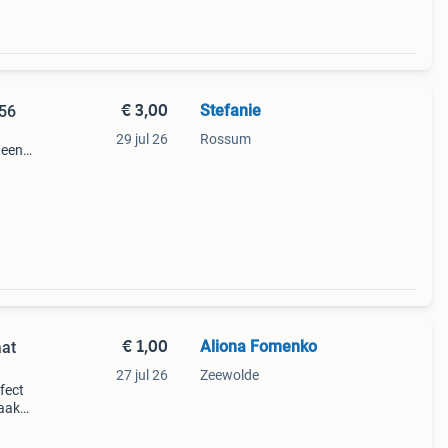
€ 3,00
Stefanie
56
29 jul 26
Rossum
 een
n je
€ 1,00
Aliona Fomenko
aat
27 jul 26
Zeewolde
fect
maakt
s van
m