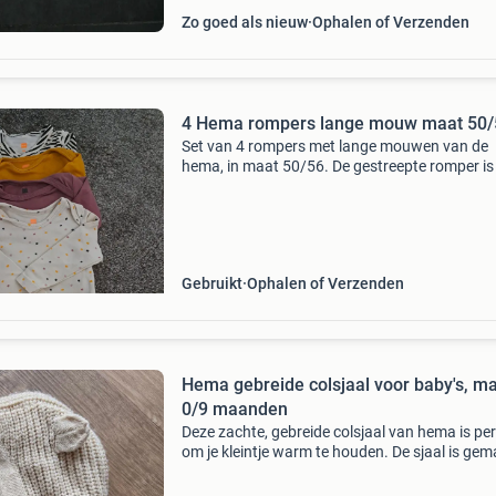
Zo goed als nieuw
Ophalen of Verzenden
4 Hema rompers lange mouw maat 50/
Set van 4 rompers met lange mouwen van de
hema, in maat 50/56. De gestreepte romper is
handige omslagromper en heeft maat 56. De
rompers zijn ideaal voor de eerste maanden va
baby.
Gebruikt
Ophalen of Verzenden
Hema gebreide colsjaal voor baby's, m
0/9 maanden
Deze zachte, gebreide colsjaal van hema is per
om je kleintje warm te houden. De sjaal is ge
van 100% acryl en is geschikt voor baby&#39;
0 tot 9 maanden. De neutrale kleur maakt he