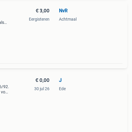
€ 3,00
NvR
Eergisteren
Achtmaal
als
re
€ 0,00
J
6/92.
30 jul 26
Ede
l voor
oede