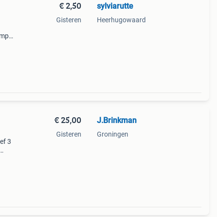
€ 2,50
sylviarutte
Gisteren
Heerhugowaard
omper
t nog
en
€ 25,00
J.Brinkman
Gisteren
Groningen
ef 3
mpers
tjes