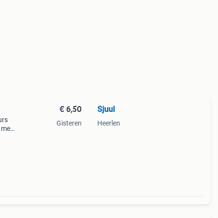
€ 6,50
Sjuul
urs
Gisteren
Heerlen
n met
l.
 cm