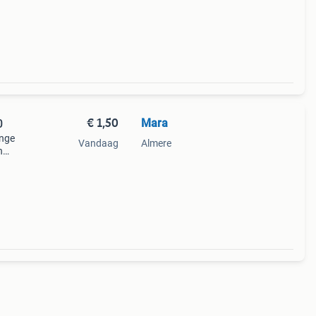
€ 1,50
Mara
0
ange
Vandaag
Almere
n
 om