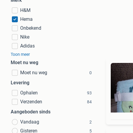
Merk
H&M
Hema
Onbekend
Nike
Adidas
Toon meer
Moet nu weg
Moet nu weg
0
Levering
Ophalen
93
Verzenden
84
Aangeboden sinds
Vandaag
2
Gisteren
5