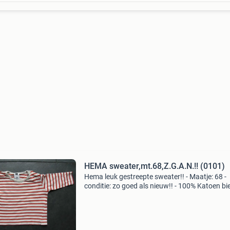
HEMA sweater,mt.68,Z.G.A.N.!! (0101)
Hema leuk gestreepte sweater!! - Maatje: 68 -
conditie: zo goed als nieuw!! - 100% Katoen b
kan vanaf € 6,25 - verzendmethode: wordt
verstuurd via postnl als brievenbuspakje 0-2 k