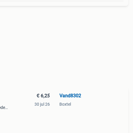
€ 6,25
Vand8302
30 jul 26
Boxtel
ieden
g € 5