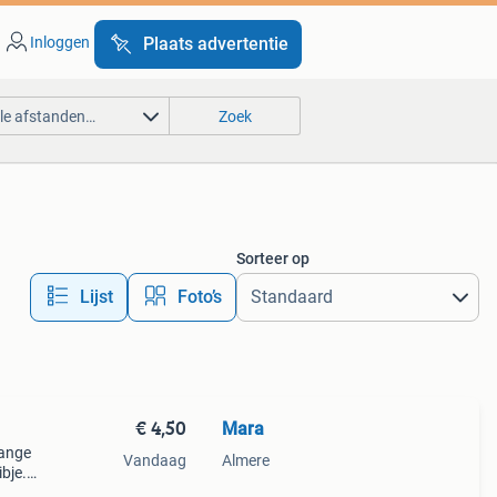
Inloggen
Plaats advertentie
lle afstanden…
Zoek
Sorteer op
Lijst
Foto’s
€ 4,50
Mara
lange
Vandaag
Almere
bje.
en