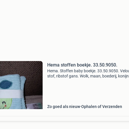
Hema stoffen boekje. 33.50.9050.
Hema. Stoffen baby boekje. 33.50.9050. Velo
stof, ribstof gans. Wolk, maan, boederij, konij
pieper, koe, paard, appel, halve maan. Met labe
Lint met klittenband sluiting. Opgevouwen 10
br
Zo goed als nieuw
Ophalen of Verzenden