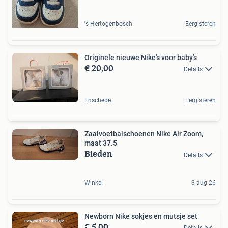
's-Hertogenbosch
Eergisteren
Originele nieuwe Nike's voor baby's
€ 20,00
Details
Enschede
Eergisteren
Zaalvoetbalschoenen Nike Air Zoom,
maat 37.5
Bieden
Details
Winkel
3 aug 26
Newborn Nike sokjes en mutsje set
€ 5,00
Details