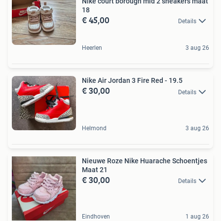
Nike court borough mid 2 sneakers maat
18
€ 45,00
Details
Heerlen
3 aug 26
Nike Air Jordan 3 Fire Red - 19.5
€ 30,00
Details
Helmond
3 aug 26
Nieuwe Roze Nike Huarache Schoentjes
Maat 21
€ 30,00
Details
Eindhoven
1 aug 26