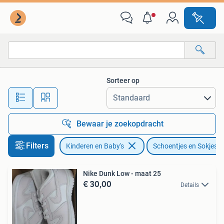
Babykleding | Schoentjes en Sokjes
Sorteer op
Alle afstanden…
Bewaar je zoekopdracht
Filters
Kinderen en Baby's
Schoentjes en Sokjes
Nike Dunk Low - maat 25
€ 30,00
Details