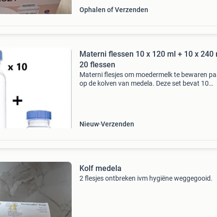
Ophalen of Verzenden
Materni flessen 10 x 120 ml + 10 x 240 
20 flessen
Materni flesjes om moedermelk te bewaren p
op de kolven van medela. Deze set bevat 10
moedermelk bewaarflessen van 120 ml en 10
moedermelk bewaarflessen van 240 ml totaal
stuks! Deze flessen z
Nieuw
Verzenden
Kolf medela
2 flesjes ontbreken ivm hygiëne weggegooid.