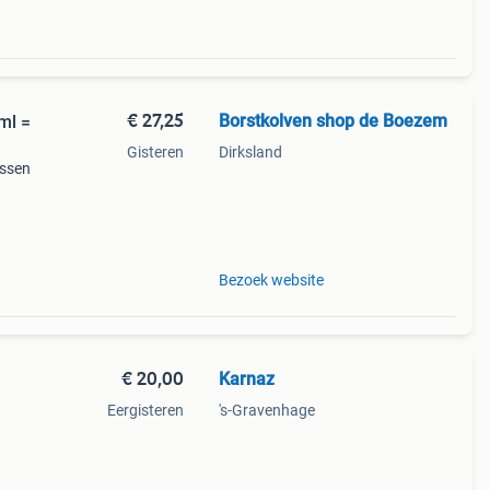
€ 27,25
Borstkolven shop de Boezem
ml =
Gisteren
Dirksland
assen
 20
Bezoek website
€ 20,00
Karnaz
Eergisteren
's-Gravenhage