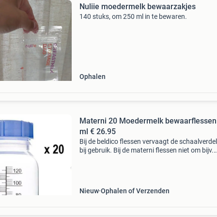
Nuliie moedermelk bewaarzakjes
140 stuks, om 250 ml in te bewaren.
Ophalen
Materni 20 Moedermelk bewaarflessen
ml € 26.95
Bij de beldico flessen vervaagt de schaalverde
bij gebruik. Bij de materni flessen niet om bijv.
Moedermelk in te bewaren, in te vriezen of te
vervoeren maat verdeling kan in de loop van de
v
Nieuw
Ophalen of Verzenden