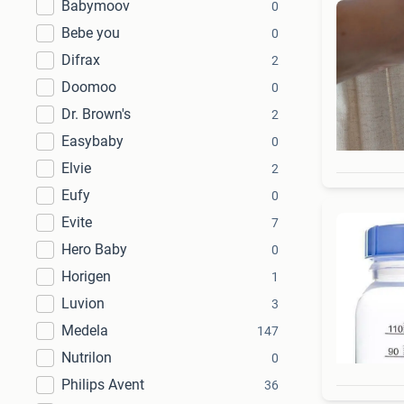
Babymoov
0
Bebe you
0
Difrax
2
Doomoo
0
Dr. Brown's
2
Easybaby
0
Elvie
2
Eufy
0
Evite
7
Hero Baby
0
Horigen
1
Luvion
3
Medela
147
Nutrilon
0
Philips Avent
36