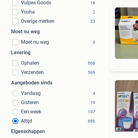
Vulpes Goods
16
Youha
2
Overige merken
53
Moet nu weg
Moet nu weg
0
Levering
Ophalen
868
Verzenden
569
Aangeboden sinds
Vandaag
4
Gisteren
19
Een week
107
Altijd
886
Eigenschappen