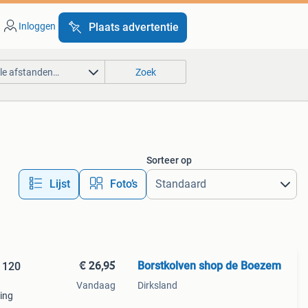
Inloggen
Plaats advertentie
lle afstanden…
Zoek
Sorteer op
Lijst
Foto’s
€ 26,95
Borstkolven shop de Boezem
 120
Vandaag
Dirksland
ling