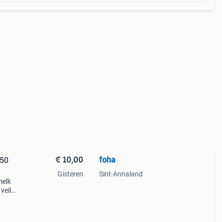
€ 10,00
foha
 50
Gisteren
Sint-Annaland
melk
veilig
jn
ctie.