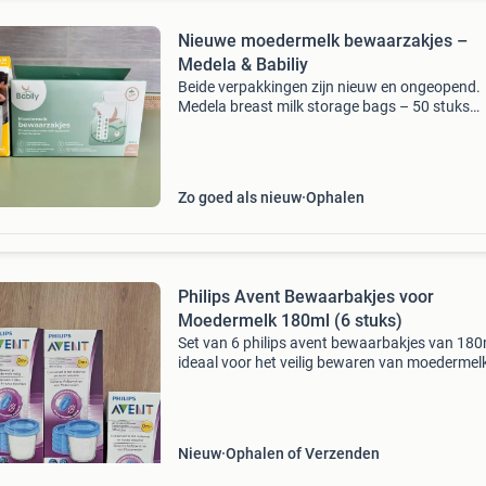
Nieuwe moedermelk bewaarzakjes –
Medela & Babiliy
Beide verpakkingen zijn nieuw en ongeopend.
Medela breast milk storage bags – 50 stuks
(180ml) babiliy moedermelk bewaarzakjes – 
stuks (240 ml) vraagprijs: €20 voor beide sam
Zo goed als nieuw
Ophalen
Philips Avent Bewaarbakjes voor
Moedermelk 180ml (6 stuks)
Set van 6 philips avent bewaarbakjes van 180
ideaal voor het veilig bewaren van moedermel
bakjes zijn lekvrij en geschikt voor koelkast en
vriezer. Perfect voor moeders die moedermelk
willen b
Nieuw
Ophalen of Verzenden