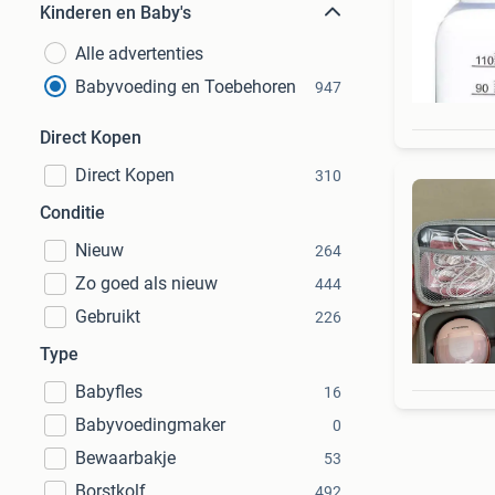
Kinderen en Baby's
Alle advertenties
Babyvoeding en Toebehoren
947
Direct Kopen
Direct Kopen
310
Conditie
Nieuw
264
Zo goed als nieuw
444
Gebruikt
226
Type
Babyfles
16
Babyvoedingmaker
0
Bewaarbakje
53
Borstkolf
492