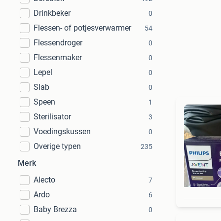
Drinkbeker
0
Flessen- of potjesverwarmer
54
Flessendroger
0
Flessenmaker
0
Lepel
0
Slab
0
Speen
1
Sterilisator
3
Voedingskussen
0
Overige typen
235
Merk
Alecto
7
Ardo
6
Baby Brezza
0