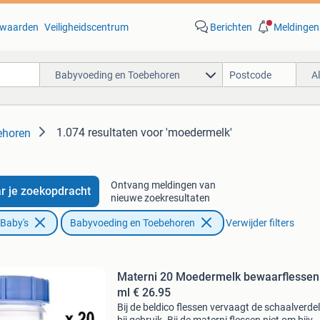
waarden
Veiligheidscentrum
Berichten
Meldingen
Babyvoeding en Toebehoren
A
1.074 resultaten
voor 'moedermelk'
ehoren
Ontvang meldingen van
r je zoekopdracht
nieuwe zoekresultaten
 Baby's
Babyvoeding en Toebehoren
Verwijder filters
Materni 20 Moedermelk bewaarflessen
ml € 26.95
Bij de beldico flessen vervaagt de schaalverde