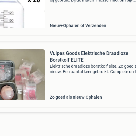
bij gebruik. Bij de materni flessen niet om bijv.
Moedermelk in te bewaren, in te vriezen of te
vervoeren maat verdeling kan in de loop van de
v
Nieuw
Ophalen of Verzenden
Vulpes Goods Elektrische Draadloze
Borstkolf ELITE
Elektrische draadloze borstkolf elite. Zo goed 
nieuw. Een aantal keer gebruikt. Complete on-
go pakket - verschillende borstschildverkleiner
luxe reistas, bh-verstevigingsbandjes, tepelm
Zo goed als nieuw
Ophalen