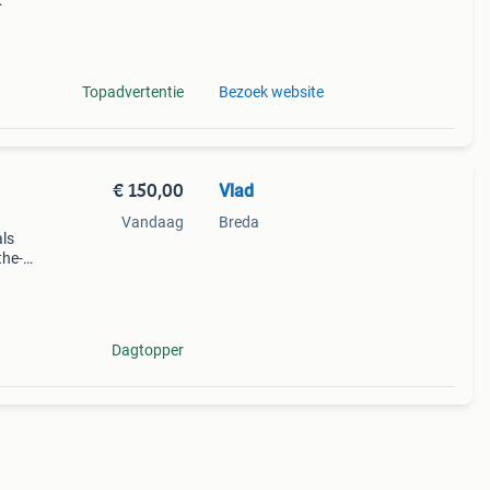
 tijd
Topadvertentie
Bezoek website
€ 150,00
Vlad
Vandaag
Breda
als
the-
s,
aatme
Dagtopper