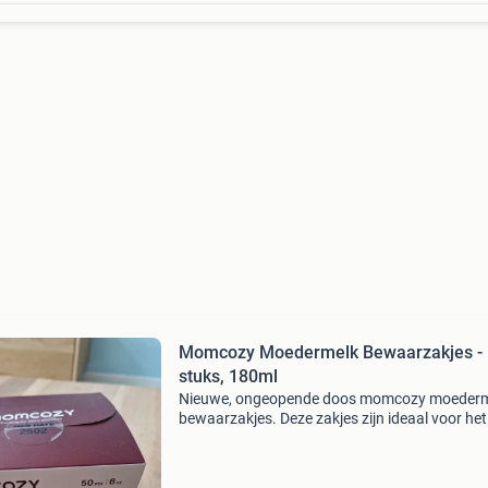
Momcozy Moedermelk Bewaarzakjes -
stuks, 180ml
Nieuwe, ongeopende doos momcozy moeder
bewaarzakjes. Deze zakjes zijn ideaal voor het 
en hygiënisch bewaren van moedermelk. Ze zi
bpa-vrij en hebben een temperatuurdetectiefun
De ver