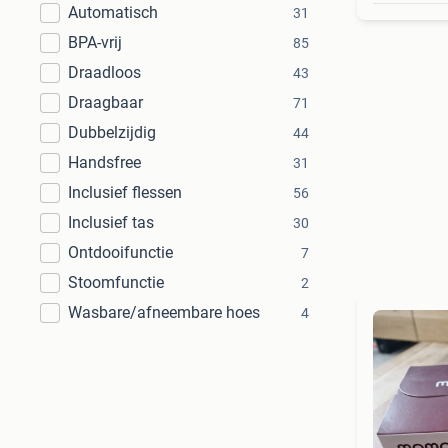
Automatisch
31
BPA-vrij
85
Draadloos
43
Draagbaar
71
Dubbelzijdig
44
Handsfree
31
Inclusief flessen
56
Inclusief tas
30
Ontdooifunctie
7
Stoomfunctie
2
Wasbare/afneembare hoes
4