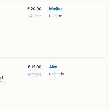
€ 20,00
Marlies
Gisteren
Haarlem
120
en.
€ 15,00
Alex
Vandaag
Dordrecht
ml,
k. De