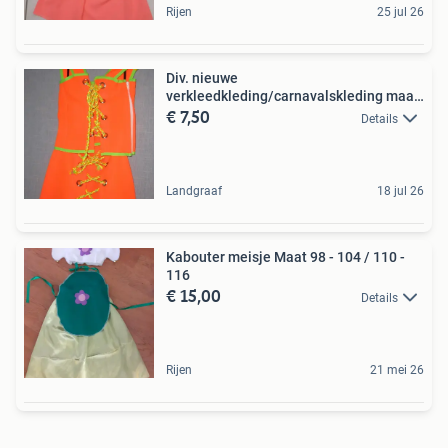
Rijen
25 jul 26
Div. nieuwe
verkleedkleding/carnavalskleding maat
€ 7,50
164,
Details
Landgraaf
18 jul 26
Kabouter meisje Maat 98 - 104 / 110 -
116
€ 15,00
Details
Rijen
21 mei 26