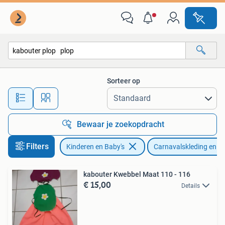
Carnavalskleding en Verkleedspullen
Sorteer op
Alle afstanden…
Bewaar je zoekopdracht
Filters
Kinderen en Baby's
Carnavalskleding en Ve
kabouter Kwebbel Maat 110 - 116
€ 15,00
Details