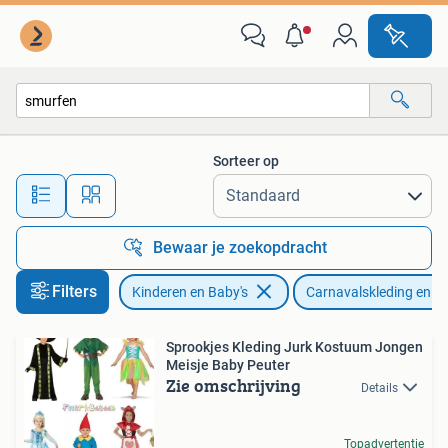
Carnavalskleding en Verkleedspullen
Sorteer op
Alle afstanden…
Bewaar je zoekopdracht
Filters
Kinderen en Baby's
Carnavalskleding en Ve
Sprookjes Kleding Jurk Kostuum Jongen
Meisje Baby Peuter
Zie omschrijving
Details
Topadvertentie