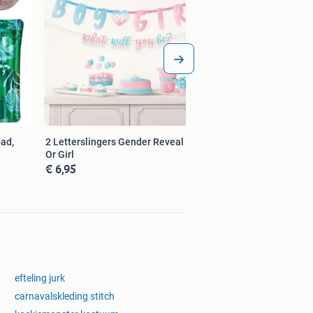
ad,
2 Letterslingers Gender Reveal Boy
Or Girl
€ 6,95
efteling jurk
carnavalskleding stitch