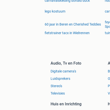
carnavalskleding donald duck
rid
lego kostuum
car
fey
60 jaar in Beren en Cherished Teddies
Spo
fietstrainer tacx in Wielrennen
tui
Audio, Tv en Foto
A
Digitale camera's
Luidsprekers
O
Stereo's
P
Televisies
V
Huis en Inrichting
H