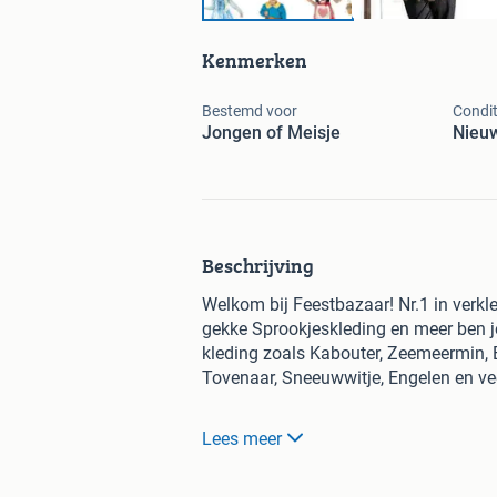
Kenmerken
Bestemd voor
Condit
Jongen of Meisje
Nieu
Beschrijving
Welkom bij Feestbazaar! Nr.1 in verkle
gekke Sprookjeskleding en meer ben je
kleding zoals Kabouter, Zeemeermin, 
Tovenaar, Sneeuwwitje, Engelen en ve
* Het grootste en goedkoopste aanb
Lees meer
* Snelle levering en uitstekende serv
* Vandaag bezorgd: Voor 11.30u beste