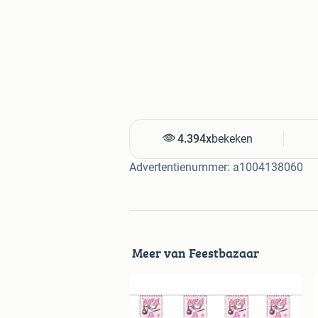
4.394x
bekeken
Advertentienummer: a1004138060
Meer van Feestbazaar