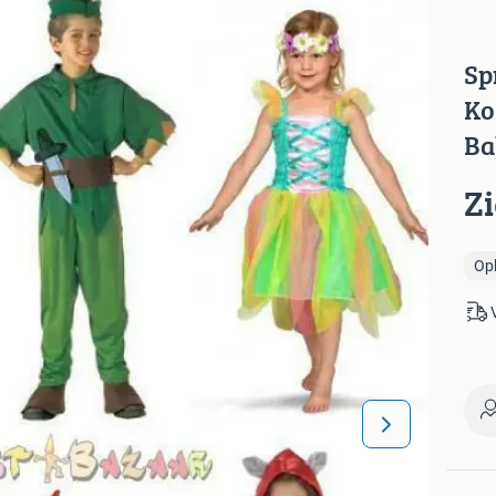
Sp
Ko
Ba
Z
Op