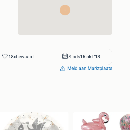
18x
bewaard
Sinds
16 okt '13
Meld aan Marktplaats