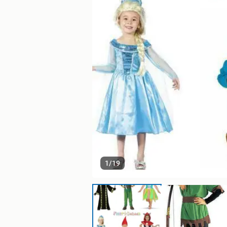
1
/
19