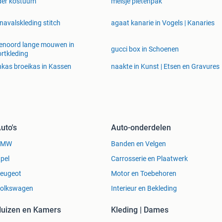
der kostuum
meisje pietenpak
navalskleding stitch
agaat kanarie in Vogels | Kanaries
enoord lange mouwen in
gucci box in Schoenen
rtkleding
nkas broeikas in Kassen
naakte in Kunst | Etsen en Gravures
uto's
Auto-onderdelen
BMW
Banden en Velgen
pel
Carrosserie en Plaatwerk
eugeot
Motor en Toebehoren
olkswagen
Interieur en Bekleding
uizen en Kamers
Kleding | Dames