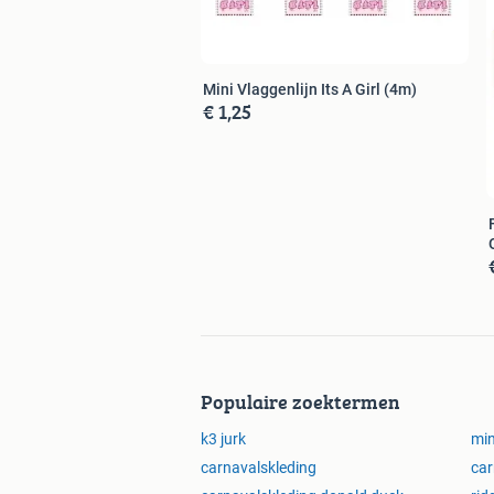
Mini Vlaggenlijn Its A Girl (4m)
€ 1,25
Fo
Populaire zoektermen
k3 jurk
mi
carnavalskleding
car