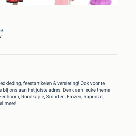
ie
w
edkleding, feestartikelen & versiering! Ook voor te
 bij ons aan het juiste adres! Denk aan leuke thema
Eenhoorn, Roodkapje, Smurfen, Frozen, Rapunzel,
el meer!
od v/d BeNeLux!
ice! Voor 23.59u besteld, morgen in huis!*
ld, dezelfde avond in huis!