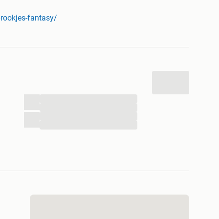
telling in ontvangst neemt!
EAL, creditcard, PayPal, Afterpay of overschrijving!
rookjes-fantasy/
ding vanaf €50,-
angesloten bij Trusted Shops)
lanten gingen jou voor! :D
natuurlijk altijd bellen met onze klantenservice op
nze klantenservice is bereikbaar op het nummer 0228-
ren voor uw vragen naar info@feestbazaar.nl.
...
...
es kleding voor kinderen en veel meer in onze
...
...