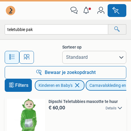
Carnavalskleding en Verkleedspullen
Sorteer op
Alle afstanden…
Bewaar je zoekopdracht
Filters
Kinderen en Baby's
Carnavalskleding en Ve
Dipschi Teletubbies mascotte te huur
€ 60,00
Details