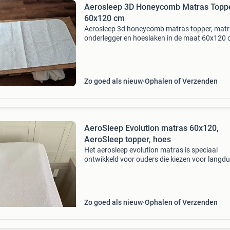
Aerosleep 3D Honeycomb Matras Topp
60x120 cm
Aerosleep 3d honeycomb matras topper, mat
onderlegger en hoeslaken in de maat 60x120 
Dit product is anti-allergeen en zorgt voor een v
ademhaling, optimale warmteregulatie en
absorptie van
Zo goed als nieuw
Ophalen of Verzenden
AeroSleep Evolution matras 60x120,
AeroSleep topper, hoes
Het aerosleep evolution matras is speciaal
ontwikkeld voor ouders die kiezen voor langdu
kwaliteit en optimale ondersteuning. Het
combineert stevigheid, ademend comfort en
hygiëne, zodat je kindje
Zo goed als nieuw
Ophalen of Verzenden