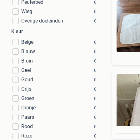
Peuterbed
0
Wieg
0
Overige doeleinden
0
Kleur
Beige
0
Blauw
0
Bruin
0
Geel
0
Goud
0
Grijs
0
Groen
0
Oranje
0
Paars
0
Rood
0
Roze
0