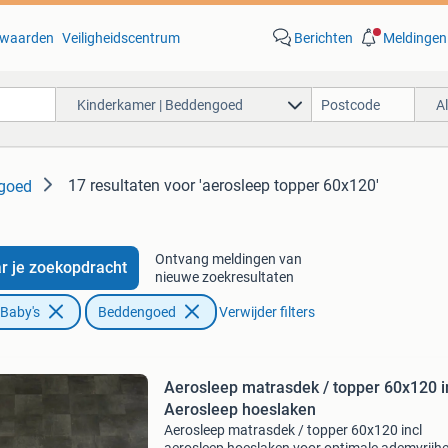
waarden
Veiligheidscentrum
Berichten
Meldingen
Kinderkamer | Beddengoed
A
17 resultaten
voor 'aerosleep topper 60x120'
ngoed
Ontvang meldingen van
r je zoekopdracht
nieuwe zoekresultaten
 Baby's
Beddengoed
Verwijder filters
Aerosleep matrasdek / topper 60x120 i
Aerosleep hoeslaken
Aerosleep matrasdek / topper 60x120 incl