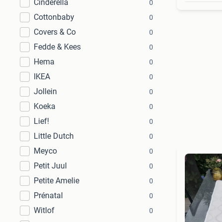
Cinderella
0
Cottonbaby
0
Covers & Co
0
Fedde & Kees
0
Hema
0
IKEA
0
Jollein
0
Koeka
0
Lief!
0
Little Dutch
0
Meyco
0
Petit Juul
0
Petite Amelie
0
Prénatal
0
Witlof
0