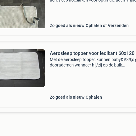
aerosleep hoeslaken voor optimale ademvrijhe
honingraatstructuur voor vrije ademhaling in 
slaappositie vocht absorberend en luchtdoorl
de hoes is w
Zo goed als nieuw
Ophalen of Verzenden
Aerosleep topper voor ledikant 60x120
Met de aerosleep topper, kunnen baby&#39;s
doorademen wanneer hij/zij op de buik
terechtkomt. De topper is op 60 graden wasb
is geschikt voor een ledikantmatras met een
afmeting van 60x
Zo goed als nieuw
Ophalen