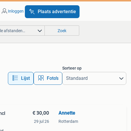
Inloggen
Plaats advertentie
lle afstanden…
Zoek
Sorteer op
Lijst
Foto’s
€ 30,00
Annette
ncl
29 jul 26
Rotterdam