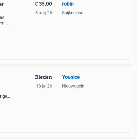
€ 35,00
robin
er
3 aug 26
Spijkenisse
ras
cm.
rije
Bieden
Younice
18 jul 26
Nieuwegein
rige