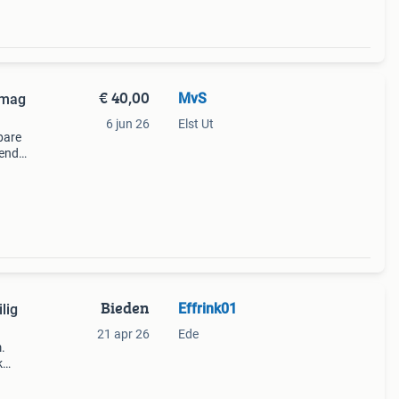
€ 40,00
MvS
 mag
6 jun 26
Elst Ut
bare
zende
Bieden
Effrink01
lig
21 apr 26
Ede
.
k
ale
de