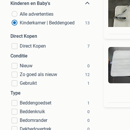
Kinderen en Baby's
Alle advertenties
Kinderkamer | Beddengoed
13
Direct Kopen
Direct Kopen
7
Conditie
Nieuw
0
Zo goed als nieuw
12
Gebruikt
1
Type
Beddengoedset
1
Beddenkruik
0
Bedomrander
0
Dekbedovertrek
0