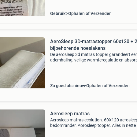
staat
Gebruikt
Ophalen of Verzenden
AeroSleep 3D-matrastopper 60x120 + 
bijbehorende hoeslakens
De aerosleep 3d matras topper garandeert een 
ademhaling, veilige warmteregulatie en absorp
van vocht - wasbaar op 60°c: anti-allergeen en
antibacterieel - uitgebreid wetenschappelijk ge
Zo goed als nieuw
Ophalen of Verzenden
Aerosleep matras
Aerosleep matras ecolution. 60X120 aeroslee
bedomrander. Aorosleep topper. Alles in nette
( geen plekken ) af te halen in : 2490 balen , bel
+- 15 Min van begeijk .