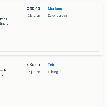
€ 30,00
Marloes
Gisteren
Zevenbergen
akens
ting
r ons
e z
€ 50,00
Tvb
nisch
26 jun 26
Tilburg
a
uur
te en