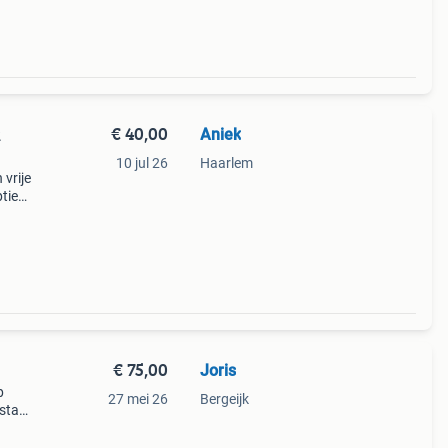
€ 40,00
Aniek
2
10 jul 26
Haarlem
vrije
tie
test -
€ 75,00
Joris
p
27 mei 26
Bergeijk
 staat
gie.