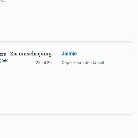
id
elke
atend
Zie omschrijving
Jaimie
 cm
 goed
28 jul 26
Capelle aan den IJssel
aar en