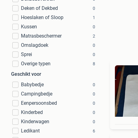
Deken of Dekbed
0
Hoeslaken of Sloop
1
Kussen
0
Matrasbeschermer
2
Omslagdoek
0
Sprei
0
Overige typen
8
Geschikt voor
Babybedje
0
Campingbedje
0
Eenpersoonsbed
0
Kinderbed
0
Kinderwagen
0
Ledikant
6