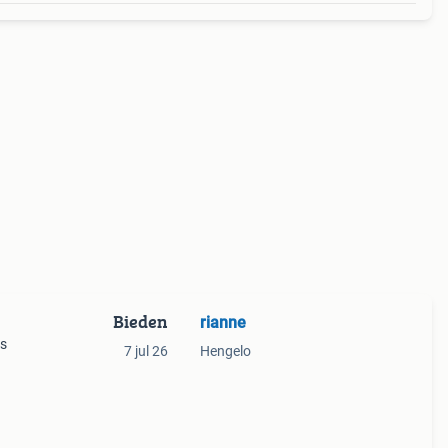
Bieden
rianne
as
7 jul 26
Hengelo