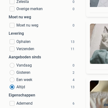
Zelesta
0
Overige merken
0
Moet nu weg
Moet nu weg
0
Levering
Ophalen
13
Verzenden
11
Aangeboden sinds
Vandaag
0
Gisteren
2
Een week
4
Altijd
13
Eigenschappen
Ademend
6