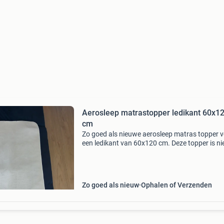
Aerosleep matrastopper ledikant 60x1
cm
Zo goed als nieuwe aerosleep matras topper 
een ledikant van 60x120 cm. Deze topper is ni
gebruikt voor ons kindje, omdat het niet het ju
bedje bleek te zijn. Ideaal voor een veilige en 
Zo goed als nieuw
Ophalen of Verzenden