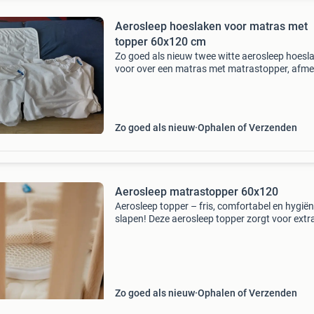
Aerosleep hoeslaken voor matras met
topper 60x120 cm
Zo goed als nieuw twee witte aerosleep hoesl
voor over een matras met matrastopper, afme
60x120 cm. Slechts enkele keren gebruikt voo
kindje, maar bleek helaas niet het juiste bedje t
Zo goed als nieuw
Ophalen of Verzenden
Aerosleep matrastopper 60x120
Aerosleep topper – fris, comfortabel en hygië
slapen! Deze aerosleep topper zorgt voor extr
slaapcomfort dankzij de ademende 3d-struct
die lucht optimaal laat circuleren. Helpt warm
voch
Zo goed als nieuw
Ophalen of Verzenden