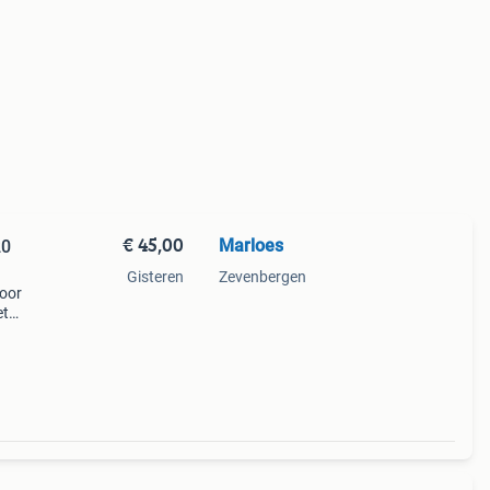
€ 45,00
Marloes
20
Gisteren
Zevenbergen
voor
et
iste
comf