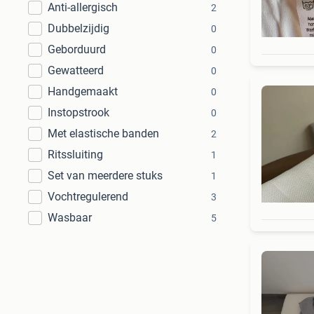
Anti-allergisch
2
Dubbelzijdig
0
Geborduurd
0
Gewatteerd
0
Handgemaakt
0
Instopstrook
0
Met elastische banden
2
Ritssluiting
1
Set van meerdere stuks
1
Vochtregulerend
3
Wasbaar
5