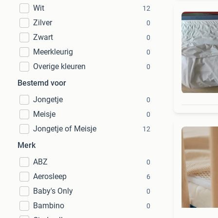
Wit
12
Zilver
0
Zwart
0
Meerkleurig
0
Overige kleuren
0
Bestemd voor
Jongetje
0
Meisje
0
Jongetje of Meisje
12
Merk
ABZ
0
Aerosleep
6
Baby's Only
0
Bambino
0