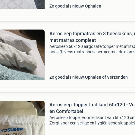
Zo goed als nieuw
Ophalen
Aerosleep topmatras en 3 hoeslakens,
met matras compleet
Aerosleep 60x120 airgosafe topper met afrits
hoes (tevens matrasbeschermer met de glan
zijde onder en ademende bovenkant en
uitneembaar dekje middenin) inclusief drie
aerosleep ademende hoesl
Zo goed als nieuw
Ophalen of Verzenden
Aerosleep Topper Ledikant 60x120 - Vei
en Comfortabel
Aerosleep topper voor ledikant van 60x120 cm
Zorgt voor een veilige en hygiënische slaapple
voor je baby dankzij de 3d-structuur die optim
luchtcirculatie garandeert. De topper is in goe