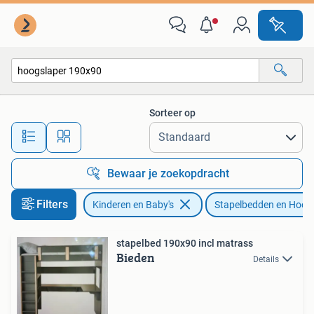
Kinderkamer | Stapelbedden en Hoogslapers
Sorteer op
Alle afstanden…
Bewaar je zoekopdracht
Filters
Kinderen en Baby's
Stapelbedden en Hoog
stapelbed 190x90 incl matrass
Bieden
Details