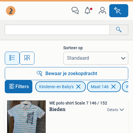
Kinderkleding | Maat 146
Sorteer op
Alle afstanden…
Bewaar je zoekopdracht
Filters
Kinderen en Baby's
Maat 146
WE
WE polo shirt Scale 7 146 / 152
Bieden
Details