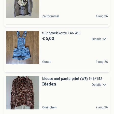
Zaltbommel
4 aug 26
tuinbroek korte 146 WE
€ 5,00
Details
Gouda
3 aug 26
blouse met panterprint (WE) 146/152
Bieden
Details
Gorinchem
2 aug 26