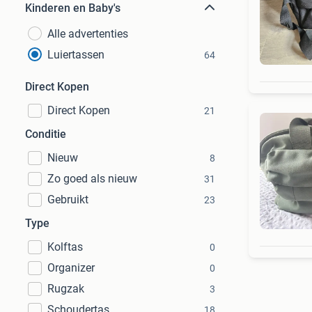
Kinderen en Baby's
Alle advertenties
Luiertassen
64
Direct Kopen
Direct Kopen
21
Conditie
Nieuw
8
Zo goed als nieuw
31
Gebruikt
23
Type
Kolftas
0
Organizer
0
Rugzak
3
Schoudertas
18