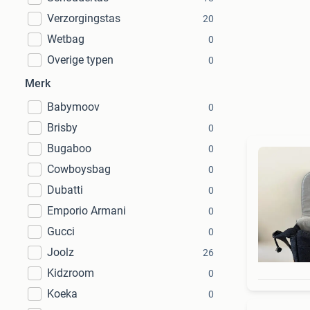
Verzorgingstas
20
Wetbag
0
Overige typen
0
Merk
Babymoov
0
Brisby
0
Bugaboo
0
Cowboysbag
0
Dubatti
0
Emporio Armani
0
Gucci
0
Joolz
26
Kidzroom
0
Koeka
0