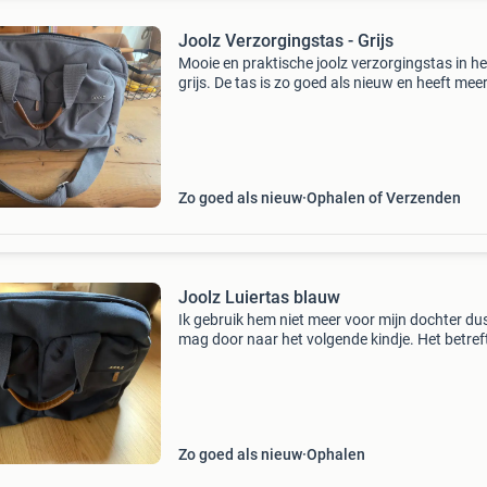
Joolz Verzorgingstas - Grijs
Mooie en praktische joolz verzorgingstas in he
grijs. De tas is zo goed als nieuw en heeft mee
opbergvakken, inclusief een geïsoleerd vak vo
flesjes. Ideaal voor onderweg met je kleintje. D
Zo goed als nieuw
Ophalen of Verzenden
Joolz Luiertas blauw
Ik gebruik hem niet meer voor mijn dochter dus
mag door naar het volgende kindje. Het betref
donkerblauwe luiertas destijds bijpassend bij 
joolz day 3 kinderwagen / buggy. Het verscho
Zo goed als nieuw
Ophalen