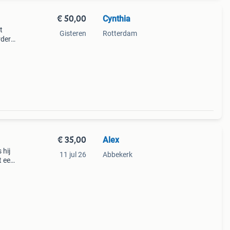
€ 50,00
Cynthia
t
Gisteren
Rotterdam
rdere
or
e t
€ 35,00
Alex
 hij
11 jul 26
Abbekerk
t een
de
nings