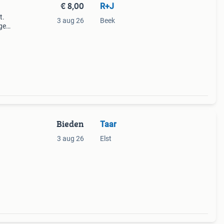
€ 8,00
R+J
t.
3 aug 26
Beek
ge
or
Bieden
Taar
3 aug 26
Elst
oor