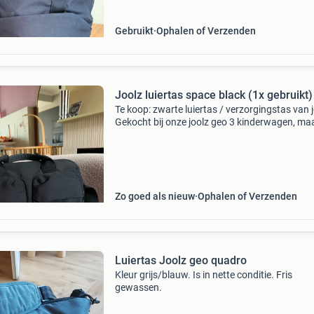
Gebruikt
Ophalen of Verzenden
Joolz luiertas space black (1x gebruikt)
Te koop: zwarte luiertas / verzorgingstas van j
Gekocht bij onze joolz geo 3 kinderwagen, maa
heb een andere tas gekregen die ik toch mooie
passen bij onze groene wagen. Vandaar de ve
Zo goed als nieuw
Ophalen of Verzenden
Luiertas Joolz geo quadro
Kleur grijs/blauw. Is in nette conditie. Fris
gewassen.