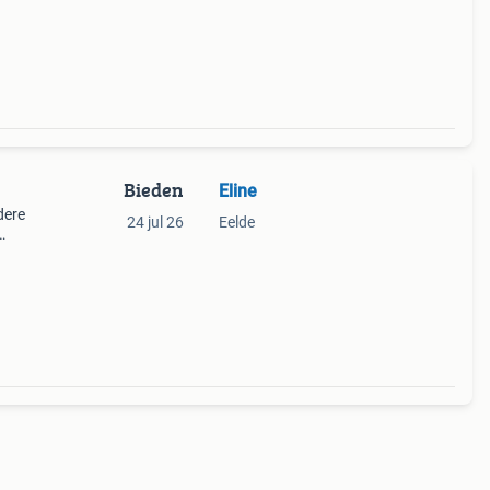
Bieden
Eline
dere
24 jul 26
Eelde