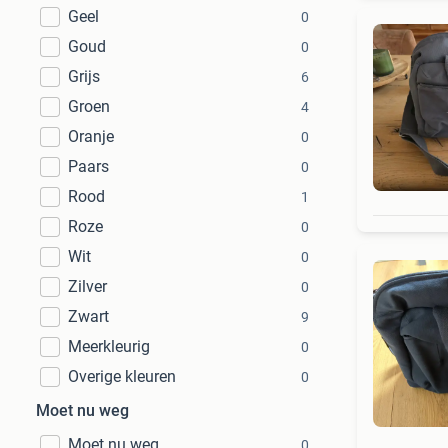
Geel
0
Goud
0
Grijs
6
Groen
4
Oranje
0
Paars
0
Rood
1
Roze
0
Wit
0
Zilver
0
Zwart
9
Meerkleurig
0
Overige kleuren
0
Moet nu weg
Moet nu weg
0