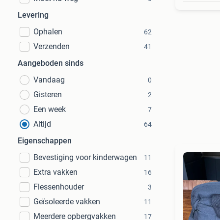
Levering
Ophalen
62
Verzenden
41
Aangeboden sinds
Vandaag
0
Gisteren
2
Een week
7
Altijd
64
Eigenschappen
Bevestiging voor kinderwagen
11
Extra vakken
16
Flessenhouder
3
Geïsoleerde vakken
11
Meerdere opbergvakken
17