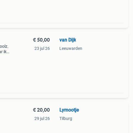
€ 50,00
van Dijk
oolz.
23 jul 26
Leeuwarden
r ik
r vind
rk
€ 20,00
Lymootje
29 jul 26
Tilburg