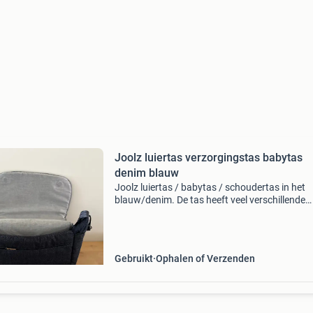
Joolz luiertas verzorgingstas babytas
denim blauw
Joolz luiertas / babytas / schoudertas in het
blauw/denim. De tas heeft veel verschillende
vakken voor organisatie. De tas heeft wat klei
gebruikerssporen maar ziet er nog netjes uit.
Ophalen en ver
Gebruikt
Ophalen of Verzenden