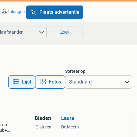
Inloggen
Plaats advertentie
lle afstanden…
Zoek
Sorteer op
Lijst
Foto’s
Bieden
Laura
es om
Gisteren
De Meern
hub+,
ieuw