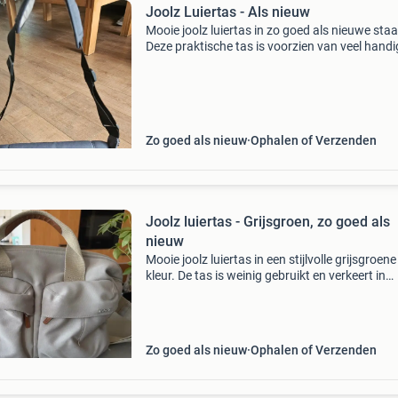
Joolz Luiertas - Als nieuw
Mooie joolz luiertas in zo goed als nieuwe staa
Deze praktische tas is voorzien van veel handi
vakjes. Inclusief een verschoningsmatje voor
onderweg en een handige magneetsluiting vo
snelle toeg
Zo goed als nieuw
Ophalen of Verzenden
Joolz luiertas - Grijsgroen, zo goed als
nieuw
Mooie joolz luiertas in een stijlvolle grijsgroene
kleur. De tas is weinig gebruikt en verkeert in
uitstekende staat, zo goed als nieuw. Ideaal v
het opbergen van alle benodigdheden.
Zo goed als nieuw
Ophalen of Verzenden