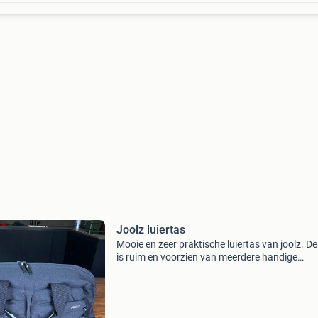
Joolz luiertas
Mooie en zeer praktische luiertas van joolz. De
is ruim en voorzien van meerdere handige
opbergvakken aan de buitenkant, waaronder 
geïsoleerd vak om een flesje warm of juist kou
houden. In