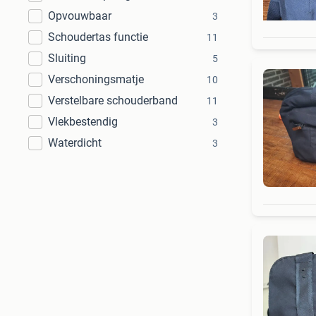
Opvouwbaar
3
Schoudertas functie
11
Sluiting
5
Verschoningsmatje
10
Verstelbare schouderband
11
Vlekbestendig
3
Waterdicht
3