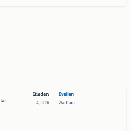
Bieden
Evelien
 tas
4 jul 26
Warffum
een
d te