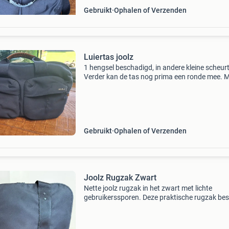
Gebruikt
Ophalen of Verzenden
Luiertas joolz
1 hengsel beschadigd, in andere kleine scheurt
Verder kan de tas nog prima een ronde mee. 
koel vakje en verschoonmatje.
Gebruikt
Ophalen of Verzenden
Joolz Rugzak Zwart
Nette joolz rugzak in het zwart met lichte
gebruikerssporen. Deze praktische rugzak bes
over veel opbergvakken, ideaal voor alle
benodigdheden van je kindje. Eenvoudig te
bevestigen aan de kinder