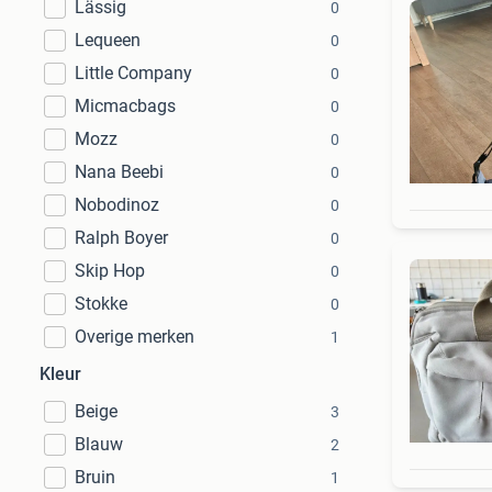
Lässig
0
Lequeen
0
Little Company
0
Micmacbags
0
Mozz
0
Nana Beebi
0
Nobodinoz
0
Ralph Boyer
0
Skip Hop
0
Stokke
0
Overige merken
1
Kleur
Beige
3
Blauw
2
Bruin
1