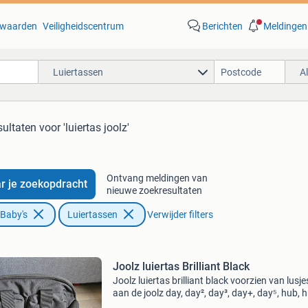
waarden
Veiligheidscentrum
Berichten
Meldingen
Luiertassen
A
sultaten
voor 'luiertas joolz'
Ontvang meldingen van
r je zoekopdracht
nieuwe zoekresultaten
 Baby's
Luiertassen
Verwijder filters
Joolz luiertas Brilliant Black
Joolz luiertas brilliant black voorzien van lusj
aan de joolz day, day², day³, day+, day⁵, hub, 
geo, geo² en geo³ te bevestigen zo goed als n