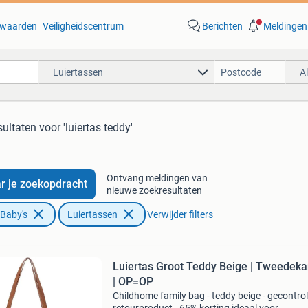
waarden
Veiligheidscentrum
Berichten
Meldingen
Luiertassen
A
sultaten
voor 'luiertas teddy'
Ontvang meldingen van
r je zoekopdracht
nieuwe zoekresultaten
 Baby's
Luiertassen
Verwijder filters
Luiertas Groot Teddy Beige | Tweedeka
| OP=OP
Childhome family bag - teddy beige - gecontro