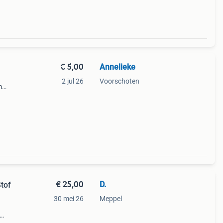
€ 5,00
Annelieke
2 jul 26
Voorschoten
m
s aan
s
€ 25,00
D.
tof
30 mei 26
Meppel