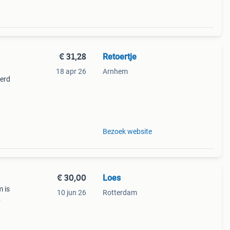
€ 31,28
Retoertje
18 apr 26
Arnhem
eerd
Bezoek website
€ 30,00
Loes
m is
10 jun 26
Rotterdam
 een