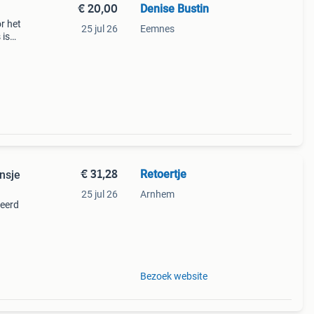
€ 20,00
Denise Bustin
r het
25 jul 26
Eemnes
 is
€ 31,28
Retoertje
nsje
25 jul 26
Arnhem
leerd
Bezoek website