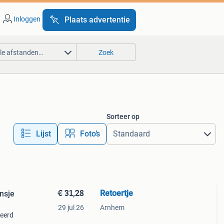
Inloggen
Plaats advertentie
lle afstanden…
Zoek
Sorteer op
Lijst
Foto’s
€ 31,28
Retoertje
nsje
29 jul 26
Arnhem
leerd