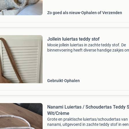
Zo goed als nieuw
Ophalen of Verzenden
Jollein luiertas teddy stof
Mooie jollein luiertas in zachte teddy stof. De
binnenvoering heeft diverse handige zakjes o
spullen georganiseerd te houden. De voering i
één kant op de naad iets gescheurd, maar dit i
eenvoud
Gebruikt
Ophalen
Nanami Luiertas / Schoudertas Teddy S
Wit/Crème
Grote en praktische luiertas/schoudertas van
nanami, uitgevoerd in zachte teddy stof in een