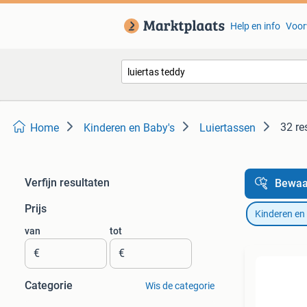
Help en info
Voor
32 re
Home
Kinderen en Baby's
Luiertassen
Verfijn resultaten
Bewaa
Prijs
Kinderen en
van
tot
€
€
Categorie
Wis de categorie