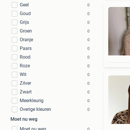
Geel
0
Goud
0
Grijs
0
Groen
0
Oranje
0
Paars
0
Rood
0
Roze
0
Wit
0
Zilver
0
Zwart
0
Meerkleurig
0
Overige kleuren
0
Moet nu weg
Moet nu weg
0