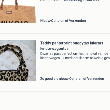
retourproduct - 65% korting ideaal voor
gezinsuitjes: zeer ruim (55 x 18 x 40 cm)
lichtgewicht ontwerp (0,7 kg) van duurzaam
polyester praktische mag
Nieuw
Ophalen of Verzenden
Teddy panterprint buggytas luiertas
kinderwagentas
Deze tas past perfect om het handvat van de
kinderwagen. Ik merk dat ik hem te weinig geb
dus mag ie door naar de volgends lieve mama 
papa)
Zo goed als nieuw
Ophalen of Verzenden