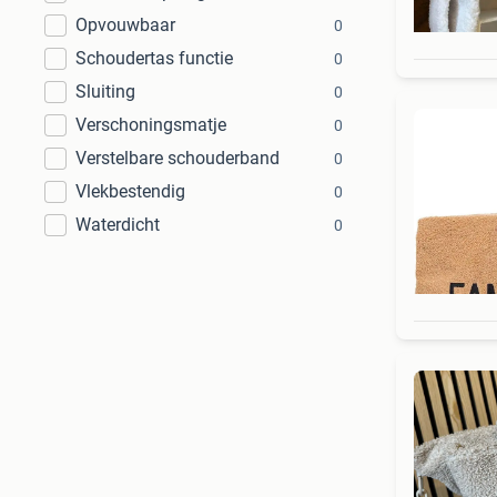
Opvouwbaar
0
Schoudertas functie
0
Sluiting
0
Verschoningsmatje
0
Verstelbare schouderband
0
Vlekbestendig
0
Waterdicht
0