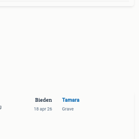
Bieden
Tamara
g
18 apr 26
Grave