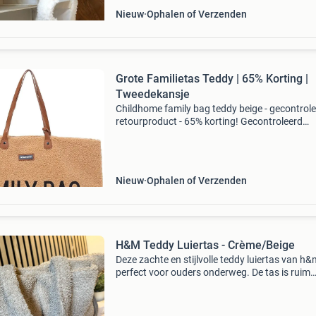
Nieuw
Ophalen of Verzenden
Grote Familietas Teddy | 65% Korting |
Tweedekansje
Childhome family bag teddy beige - gecontrol
retourproduct - 65% korting! Gecontroleerd
retourproduct - 100% functioneel. Royale
afmetingen: 55 x 18 x 40 cm materiaal: teddy
polyester, nylon voeri
Nieuw
Ophalen of Verzenden
H&M Teddy Luiertas - Crème/Beige
Deze zachte en stijlvolle teddy luiertas van h&
perfect voor ouders onderweg. De tas is ruim
genoeg voor alle babybenodigdheden en heeft
comfortabele schouderband. De neutrale
crème/beige