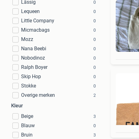
Lässig
0
Lequeen
0
Little Company
0
Micmacbags
0
Mozz
0
Nana Beebi
0
Nobodinoz
0
Ralph Boyer
0
Skip Hop
0
Stokke
0
Overige merken
2
Kleur
Beige
3
Blauw
0
Bruin
3