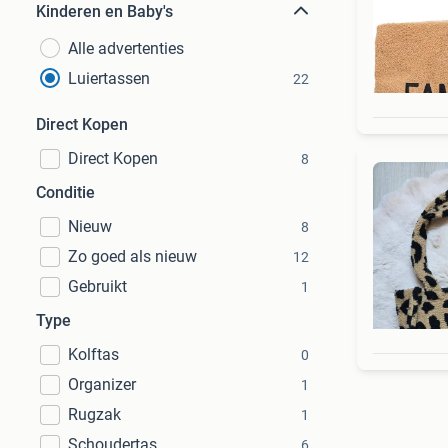
Kinderen en Baby's
Alle advertenties
Luiertassen
22
Direct Kopen
Direct Kopen
8
Conditie
Nieuw
8
Zo goed als nieuw
12
Gebruikt
1
Type
Kolftas
0
Organizer
1
Rugzak
1
Schoudertas
6