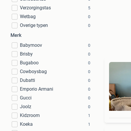
Verzorgingstas
5
Wetbag
0
Overige typen
0
Merk
Babymoov
0
Brisby
0
Bugaboo
0
Cowboysbag
0
Dubatti
0
Emporio Armani
0
Gucci
0
Joolz
0
Kidzroom
1
Koeka
1