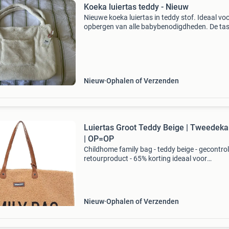
Koeka luiertas teddy - Nieuw
Nieuwe koeka luiertas in teddy stof. Ideaal voo
opbergen van alle babybenodigdheden. De tas
ongebruikt en heeft nog de originele labels.
Nieuw
Ophalen of Verzenden
Luiertas Groot Teddy Beige | Tweedeka
| OP=OP
Childhome family bag - teddy beige - gecontro
retourproduct - 65% korting ideaal voor
gezinsuitjes: zeer ruim (55 x 18 x 40 cm)
lichtgewicht ontwerp (0,7 kg) van duurzaam
polyester praktische mag
Nieuw
Ophalen of Verzenden