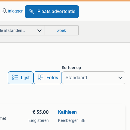
Inloggen
Plaats advertentie
lle afstanden…
Zoek
Sorteer op
Lijst
Foto’s
€ 55,00
Kathleen
 met
Eergisteren
Keerbergen, BE