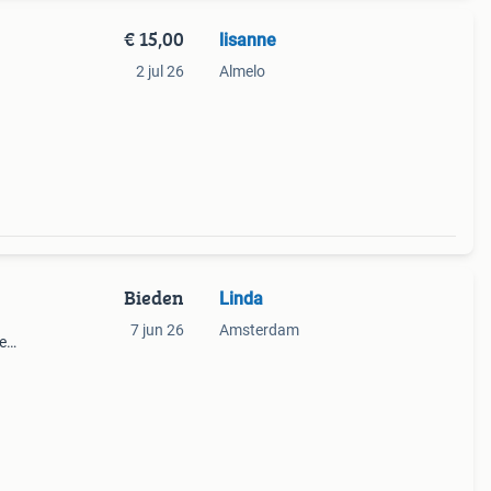
€ 15,00
lisanne
2 jul 26
Almelo
Bieden
Linda
7 jun 26
Amsterdam
e
look.