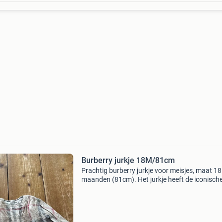
Burberry jurkje 18M/81cm
Prachtig burberry jurkje voor meisjes, maat 18
maanden (81cm). Het jurkje heeft de iconisch
burberry ruit in beige, roze en grijs. Gemaakt 
100% katoen, comfortabel en stijlvol. Ideaal v
specia