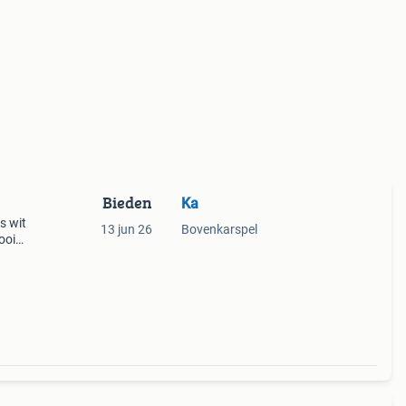
Bieden
Ka
is wit
13 jun 26
Bovenkarspel
ooide
 of
ko