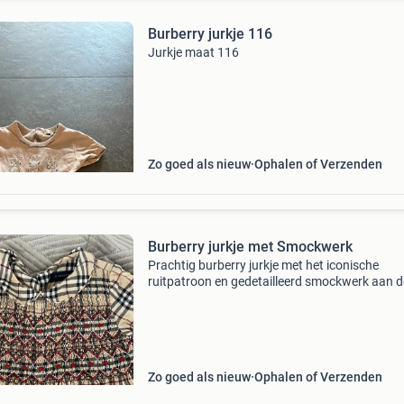
Burberry jurkje 116
Jurkje maat 116
Zo goed als nieuw
Ophalen of Verzenden
Burberry jurkje met Smockwerk
Prachtig burberry jurkje met het iconische
ruitpatroon en gedetailleerd smockwerk aan d
voorzijde. Dit jurkje is ideaal voor speciale
gelegenheden of voor een stijlvolle alledaagse 
Het is gemaa
Zo goed als nieuw
Ophalen of Verzenden