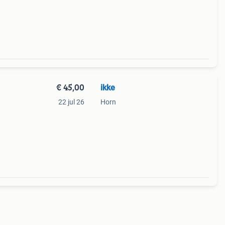
€ 45,00
ikke
22 jul 26
Horn