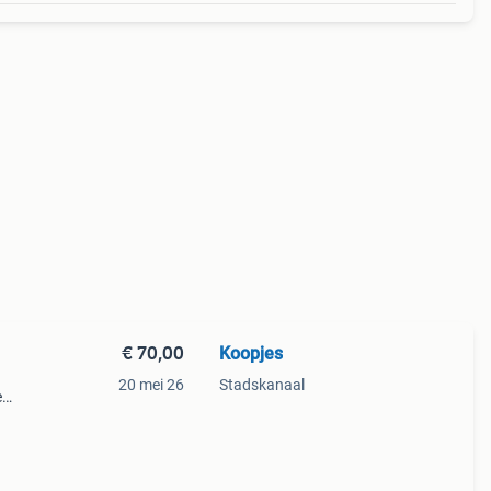
€ 70,00
Koopjes
20 mei 26
Stadskanaal
e
van
oor