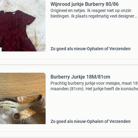
Wijnrood jurkje Burberry 80/86
Origineel en netjes. Ik reageer niet op onzin
biedingen. Ik plaats regelmatig veel designer
kleding. Volg voor meer leuke items 🫶
Zo goed als nieuw
Ophalen of Verzenden
Burberry Jurkje 18M/81cm
Prachtig burberry jurkje voor meisjes, maat 18
maanden (81cm). Het jurkje heeft de iconisch
burberry ruit en is gemaakt van 100% katoen.
Ideaal voor diverse gelegenheden en in uitste
staat.
Zo goed als nieuw
Ophalen of Verzenden