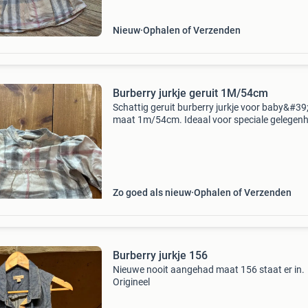
Nieuw
Ophalen of Verzenden
Burberry jurkje geruit 1M/54cm
Schattig geruit burberry jurkje voor baby&#39;
maat 1m/54cm. Ideaal voor speciale gelegen
of dagelijks gebruik. Het jurkje is in uitstekend
staat en klaar voor een nieuw avontuur.
Zo goed als nieuw
Ophalen of Verzenden
Burberry jurkje 156
Nieuwe nooit aangehad maat 156 staat er in.
Origineel