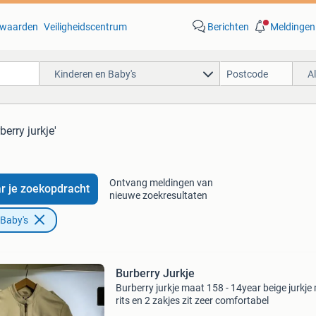
waarden
Veiligheidscentrum
Berichten
Meldingen
Kinderen en Baby's
A
berry jurkje'
Ontvang meldingen van
r je zoekopdracht
nieuwe zoekresultaten
 Baby's
Burberry Jurkje
Burberry jurkje maat 158 - 14year beige jurkje
rits en 2 zakjes zit zeer comfortabel