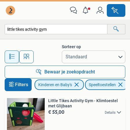
Speelgoed | Buiten | Speeltoestellen
Sorteer op
Alle afstanden…
Bewaar je zoekopdracht
Filters
Kinderen en Baby's
Speeltoestellen
V
Little Tikes Activity Gym - Klimtoestel
met Glijbaan
€ 55,00
Details