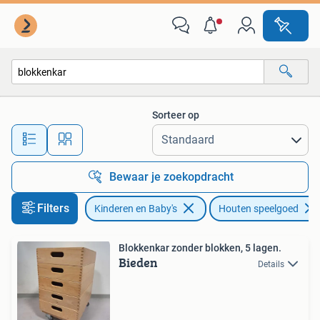
Speelgoed | Houten speelgoed
Sorteer op
Alle afstanden…
Bewaar je zoekopdracht
Filters
Kinderen en Baby's
Houten speelgoed
Blokkenkar zonder blokken, 5 lagen.
Bieden
Details